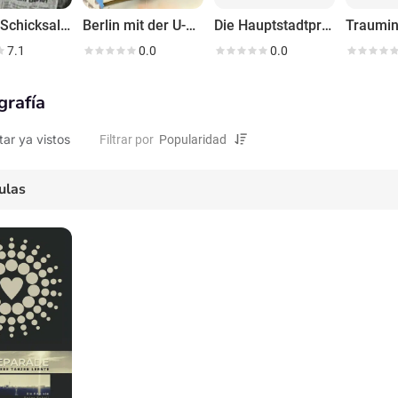
Berlin - Schicksalsjahre einer Stadt
Berlin mit der U-Bahn erfahren
Die Hauptstadtpraktikanten
Traumin
7.1
0.0
0.0
grafía
tar ya vistos
Filtrar por
ulas