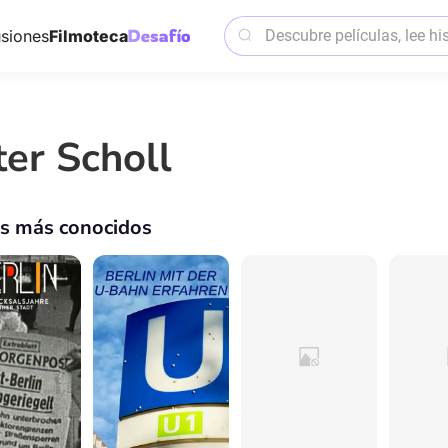
siones
Filmoteca
ter Scholl
os más conocidos