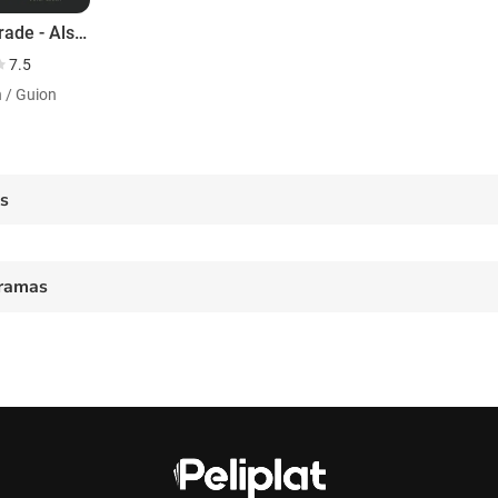
Loveparade - Als die Liebe tanzen lernte
7.5
n / Guion
es
ramas