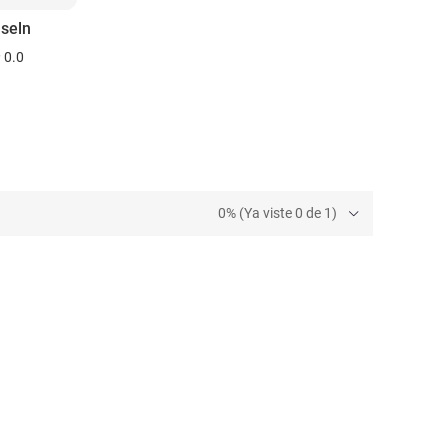
seln
0.0
0% (Ya viste 0 de 1)