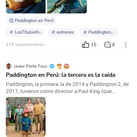
Cage, poco convencido, le propone ver la película
juntos y una vez termina, este concuerda co
Paddington en Perú
LosTítulosMásEsperadosDel2025
estrenos
PaddingtonEnPerú
15
6
119 visualizaciones
Javier Porta Fouz
Paddington en Perú: la tercera es la caída
Paddington, la primera, la de 2014 y Paddington 2, de
2017, tuvieron como director a Paul King (que
también era uno de los guionistas). Para esta tercera,
Paddington en Perú, el director es otro, se llama
Dougal Wilson. Y también son otros los guionistas. Y
son otros los resultados cinematográficos.
Paddington en Perú es no solamente la más
enclenque de las tres, es además una de esas