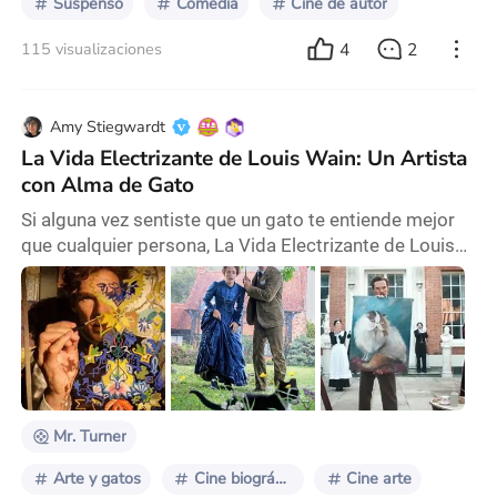
Suspenso
Comedia
Cine de autor
4
2
115 visualizaciones
Amy Stiegwardt
La Vida Electrizante de Louis Wain: Un Artista
con Alma de Gato
Si alguna vez sentiste que un gato te entiende mejor
que cualquier persona, La Vida Electrizante de Louis
Wain es una película hecha para vos. Desde el primer
momento, el director Will Sharpe nos invita a ver el
mundo a través de los ojos de este pintor, un hombre
que convirtió a los gatos en más que simples
mascotas. Los felinos en sus obras son amigos,
confidentes, pequeños héroes llenos de mist
Mr. Turner
Arte y gatos
Cine biográfico
Cine arte