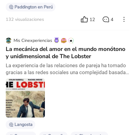
películas qu
Paddington en Perú
12
4
132 visualizaciones
Mis Cinexperiencias
La mecánica del amor en el mundo monótono
y unidimensional de The Lobster
La experiencia de las relaciones de pareja ha tomado
gracias a las redes sociales una complejidad basada
principalmente en una búsqueda compulsiva por la
aparente perfección, irónicamente acompañada de
una vorágine de recetas de cocina que sobre
simplifican el amor, el deseo, la responsabilidad
afectiva, así como listas infinitas de "red flags" que es
posible encontrar en los comportamientos de cu
Langosta