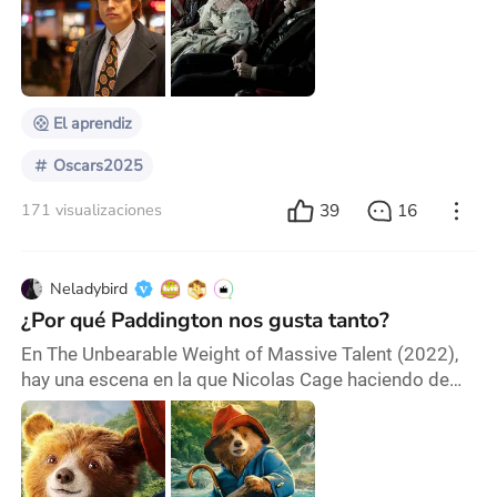
viene. En definitiva, los Óscar no son solo una
celebración del cine, sino también una “batalla
psicológica” llena de estrategias y presagios.
Entonces, ¿cuáles son las señales o los secretos par
El aprendiz
Oscars2025
39
16
171 visualizaciones
Neladybird
¿Por qué Paddington nos gusta tanto?
En The Unbearable Weight of Massive Talent (2022),
hay una escena en la que Nicolas Cage haciendo de
Nicolas Cage, le pregunta a su amigo mafioso Javi
(interpretado por Pedro Pascal) cuáles son sus
películas favoritas de todos los tiempos. Javi enlista
sus elecciones, y la última resulta ser Paddington 2.