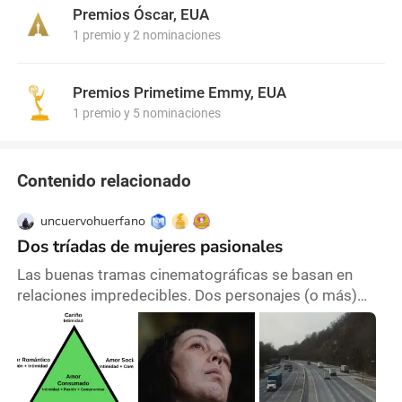
de su resistencia y talento, incluyendo un Emmy,
Premios Óscar, EUA
Globos de Oro, SAG y BAFTA.
1 premio y 2 nominaciones
Premios Primetime Emmy, EUA
1 premio y 5 nominaciones
Contenido relacionado
uncuervohuerfano
Dos tríadas de mujeres pasionales
Las buenas tramas cinematográficas se basan en
relaciones impredecibles. Dos personajes (o más)
que se vinculan por motivos complejos llenos de
matices que se alejan de espacios comunes.
Relaciones que buscan establecer emociones no
exploradas dentro del gran espectro del amor. Entre
las teorías relacionales, los triángulos amorosos son