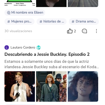
un lugar recurrente que utiliza el cine para complejizar
sus
Mi nombre era Eileen
Mujeres protagonistas
historias de mujeres
Drama amoroso
2
30 visualizaciones
Lautaro Cordero
Descubriendo a Jessie Buckley. Episodio 2
Estamos a solamente unos días de que la actriz
irlandesa Jessie Buckley suba al escenario del Kodak
Teathre, el próximo 15 de Marzo, a agradecer su
primer premio Oscar como Mejor actriz en un rol
protagónico por su labor en el filme “Hamnet”, en
donde ella interpreta a Agnes la esposa de William
Shakespeare. Papel por el cual ya ha recibido un
BAFTA, un Critics’ Choice Award, un Globo de Oro y el