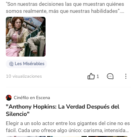
"Son nuestras decisiones las que muestran quiénes
somos realmente, más que nuestras habilidades”.
Albus Dumbledore (J. K. Rowling, autora de la serie de
libros de Harry Potter) Les Misérables, serie para TV,
del año 2018, basada en el libro homónimo escrito
por Victor Hugo publicado en 1862, cuenta la historia
de las miserias humanas desde diferentes ópticas, en
una Francia en decadencia y descont
Les Misérables
1
10 visualizaciones
Cinéfilo en Escena
"Anthony Hopkins: La Verdad Después del
Silencio"
Elegir a un solo actor entre los gigantes del cine no es
fácil. Cada uno ofrece algo único: carisma, intensidad,