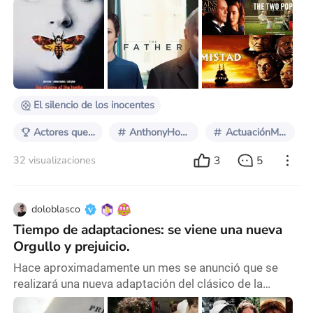
técnica, alma. Pero hay algo en Anthony Hopkins que
va más allá del talento. Es su forma de desaparecer
dentro de sus personajes y, a la vez, revelarse
completamente como ser humano. En él, el arte de
actuar no es exhibición, es comunión. Es por eso que,
entre tantos, lo elijo a él. Hop
El silencio de los inocentes
Actores que mejoran con la edad
AnthonyHopkins
ActuaciónMaestra
3
5
32 visualizaciones
doloblasco
Tiempo de adaptaciones: se viene una nueva
Orgullo y prejuicio.
Hace aproximadamente un mes se anunció que se
realizará una nueva adaptación del clásico de la
literatura universal, Orgullo y prejuicio, escrito allá por