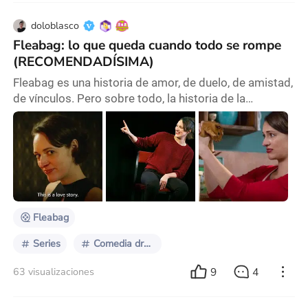
doloblasco
Fleabag: lo que queda cuando todo se rompe
(RECOMENDADÍSIMA)
Fleabag es una historia de amor, de duelo, de amistad,
de vínculos. Pero sobre todo, la historia de la
búsqueda personal de una mujer, de un recorrido. Y
no, no estoy hablando de que alguien se perdió y hay
que encontrarlo; “Búsqueda de qué entonces”, te
preguntarás…bueno, de eso vamos a hablar. La serie
tiene varios años en su haber, de hecho, el año que
viene se estarán cumpliendo 10 años de su
Fleabag
Series
Comedia dramática
9
4
63 visualizaciones