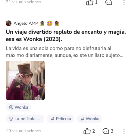
1
21 visualizaciones
Angelo AMP
Un viaje divertido repleto de encanto y magia,
esa es Wonka (2023).
La vida es una sola como para no disfrutarla al
máximo diariamente, aunque, existe un listo sujeto
capaz de desafiar las leyes de la física al querer
cumplir un deseo sin precedentes... Wonka ... es el
título de la próxima cinta que reseñaré a
continuación... sígueme a esta andanza mágica
suscitada en los orígenes del carismático y humilde
chocolatero. Hace unas semanas tuve la dicha de
asistir al
Wonka
La película que me lleva a la infancia
Película
Wonka
2
3
19 visualizaciones