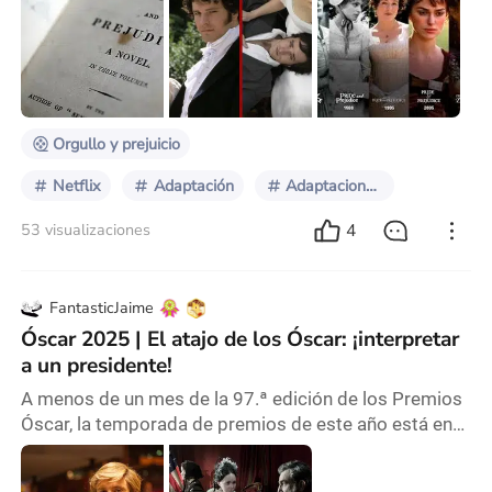
1813 por la escritora inglesa Jane Austen. Venimos
de atravesar -en Argentina por lo menos- una locurita
social, a partir del estreno de la serie El Eternauta,
basada en la historieta homónima creada por Héctor
German Oesterheld allá por 1957, y
Orgullo y prejuicio
Netflix
Adaptación
Adaptaciones de libros
4
53 visualizaciones
FantasticJaime
Óscar 2025 | El atajo de los Óscar: ¡interpretar
a un presidente!
A menos de un mes de la 97.ª edición de los Premios
Óscar, la temporada de premios de este año está en
su máximo esplendor. Como cinéfila experimentada,
ya tengo la mirada puesta en la edición del año que