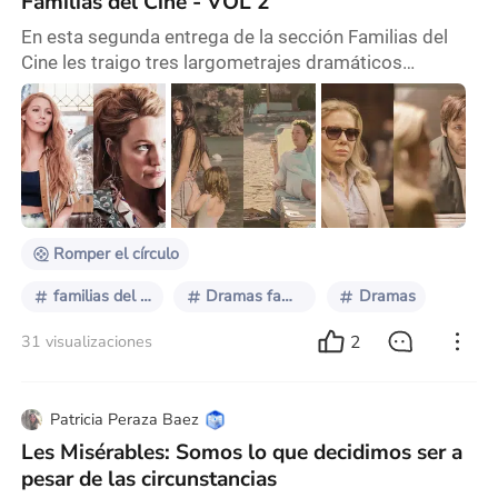
Familias del Cine - VOL 2
En esta segunda entrega de la sección Familias del
Cine les traigo tres largometrajes dramáticos
diferentes pero únicos. 1- “Cerrar el Circulo” (It ends
with us) estrenada en 2024 y protagonizada por Blake
Lively, Justin Baldoni y Brandon Sklenar. 2- "La hija
oscura" (The lost Daughter) estrenada en 2021 y
protagonizada por Olivia Colman, Dakota Johnson y
Jessie Buckley. 3- "Crimenes de Familia" (
Romper el círculo
familias del cine
Dramas familiares
Dramas
2
31 visualizaciones
Patricia Peraza Baez
Les Misérables: Somos lo que decidimos ser a
pesar de las circunstancias