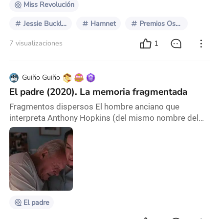
Miss Revolución
Jessie Buckley
Hamnet
Premios Oscar
1
7 visualizaciones
Guiño Guiño
El padre (2020). La memoria fragmentada
Fragmentos dispersos El hombre anciano que
interpreta Anthony Hopkins (del mismo nombre del
actor) aparece en la película a la deriva de lo que pasa
a su alrededor. Como espectadores somos testigos
de ese desconcierto, de los fragmentos de realidad
que asoman ante sus ojos. No sabemos si las
acciones de los demás personajes son recuerdos o
desvaríos del veterano protagonista. Esa dispersión y
los
El padre