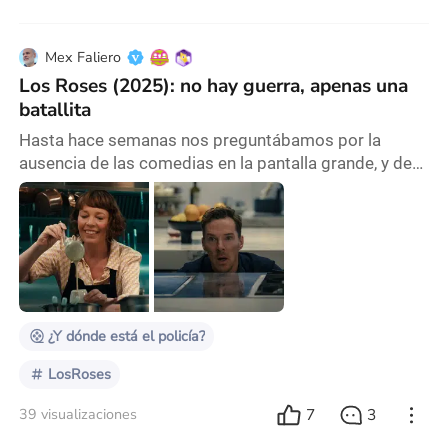
Mex Faliero
Los Roses (2025): no hay guerra, apenas una
batallita
Hasta hace semanas nos preguntábamos por la
ausencia de las comedias en la pantalla grande, y de
repente comenzaron a llegar -una atrás de la otra- a la
cartelera. Primero fue ¿Y dónde está el policía? (The
Naked Gun), luego fue Otro viernes de locos (Freakier
Friday) y ahora es momento de Los Roses (The
Roses). De este trío, la que sorprendió y quebró sus
expectativas de taquilla fue Otro viernes
¿Y dónde está el policía?
LosRoses
7
3
39 visualizaciones