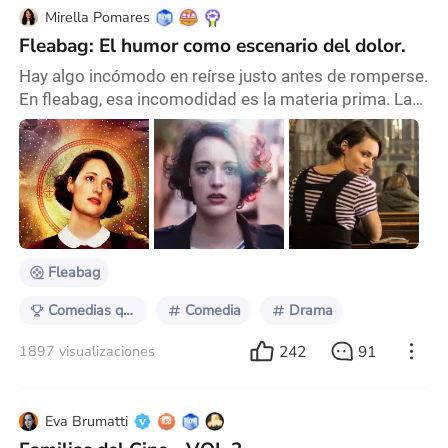
Mirella Pomares
Fleabag: El humor como escenario del dolor.
Hay algo incómodo en reírse justo antes de romperse.
En fleabag, esa incomodidad es la materia prima. La
broma no llega para alivianar el peso, sino para
hacerlo tolerable por unos segundos más. Es como si
cada chiste fuese un dique improvisado en una
represa que está por estallar. Y lo que contiene no es
solo la tristeza, sino todo un combo sobre el duelo, la
culpa, la vergüenza y una presión soc
Fleabag
Comedias que se ponen serias
Comedia
Drama
242
91
1897 visualizaciones
Eva Brumatti