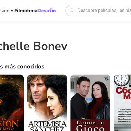
siones
Filmoteca
chelle Bonev
os más conocidos