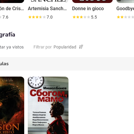
La pasión de Cristo
Artemisia Sanchez
Donne in gioco
Goodby
7.6
7.0
5.5
grafía
tar ya vistos
Filtrar por
ulas