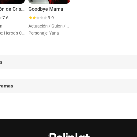
La pasión de Cristo
Goodbye Mama
7.6
3.9
ón
Actuación / Guion / Dirección
Personaje: Herod's Court Woman
Personaje: Yana
es
ramas