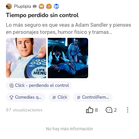
Pluplipla 🪷
Tiempo perdido sin control
Lo más seguro es que veas a Adam Sandler y pienses
en personajes torpes, humor físico y tramas
disparatadas. Sin embargo, en 2002 sorprendió con
Punch-Drunk Love, donde encarnó a Barry Egan, una
historia con gracia incómoda y surreal, pero en el
fondo un retrato de soledad y necesidad de afecto.
Luego, en 2009, interpretó a George Simmons en
Funny People, un comediante exitoso en Hollywood
que, de
Click - perdiendo el control
Comedias que se ponen serias
Click
ControlRemoto
8
2
97 visualizaciones
No hay más información