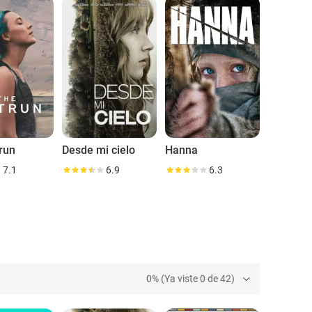
litz, dirigido por Steve McQueen, consolidando aún
trado una afinada sensibilidad artística, eligiendo
ad el cine independiente con grandes producciones
run
Desde mi cielo
Hanna
7.1
6.9
6.3
0% (Ya viste 0 de 42)