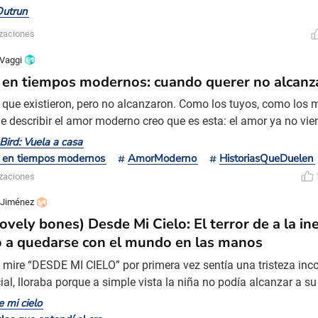
otras veces, hacemos la relación a partir del eje temático. Si dos
Outrun
ema, las ponemos una junto a otra y pensamos en sus similitud
izaciones
 caso elegimos dos que trabajan sob
 Vaggi
en tiempos modernos: cuando querer no alcanz
que existieron, pero no alcanzaron. Como los tuyos, como los m
e describir el amor moderno creo que es esta: el amor ya no vien
s para siempre”. Viene en ediciones limitadas, con manuales de 
Bird: Vuela a casa
e digna en leer, y una fecha de vencimiento emocional que a vec
 en tiempos modernos
AmorModerno
HistoriasQueDuelen
á ahí hasta que ya se pasó. Queremos, sí. C
izaciones
 Jiménez
ovely bones) Desde Mi Cielo: El terror de a la ine
 a quedarse con el mundo en las manos
mire “DESDE MI CIELO” por primera vez sentía una tristeza in
cial, lloraba porque a simple vista la niña no podía alcanzar a s
 según mi yo de 12 años, y si es cierto, estaba perdida en un es
 mi cielo
ía vacío por la ignorancia involuntaria de Susie de no saber qu