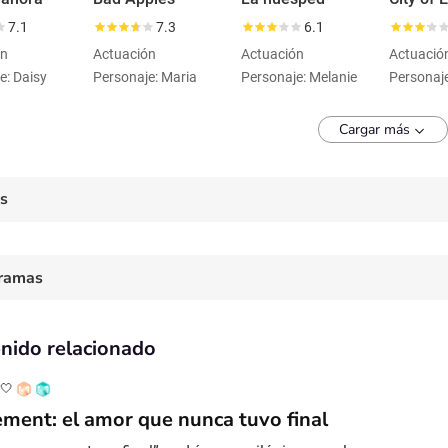
7.1
7.3
6.1
ón
Actuación
Actuación
Actuació
e: Daisy
Personaje: Maria
Personaje: Melanie
Cargar más
es
ramas
nido relacionado
 🤍
ment: el amor que nunca tuvo final