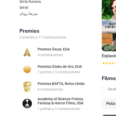
múltiple
Sērša Runena
más su pr
Sersh
personaj
سِرشا رونان
internac
Premios
2 premios y 17 nominaciones
Premios Óscar, EUA
4 nominaciones
Premios Globo de Oro, EUA
1 premio y 3 nominaciones
Filmo
Premios BAFTA, Reino Unido
Ocul
6 nominaciones
Academy of Science Fiction,
Pelíc
Fantasy & Horror Films, USA
1 premio y 2 nominaciones