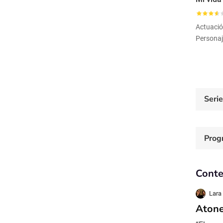
Actuaci
Personaj
Seri
Prog
Conte
Lara
Atone