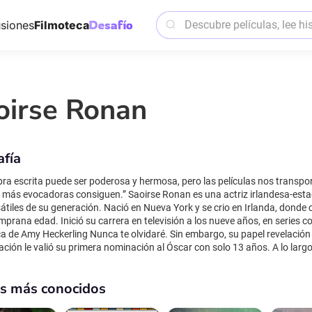
siones
Filmoteca
oirse Ronan
afía
bra escrita puede ser poderosa y hermosa, pero las películas nos transpor
 más evocadoras consiguen.” Saoirse Ronan es una actriz irlandesa-est
átiles de su generación. Nació en Nueva York y se crio en Irlanda, dond
mprana edad. Inició su carrera en televisión a los nueve años, en series c
a de Amy Heckerling Nunca te olvidaré. Sin embargo, su papel revelación
tación le valió su primera nominación al Óscar con solo 13 años. A lo la
es como Joe Wright, Greta Gerwig y Wes Anderson. Entre sus películas má
011), Brooklyn: Un nuevo hogar (2015), Lady Bird (2017), Mujercitas (2
os más conocidos
un (2024), donde interpretó a una joven en proceso de recuperación que r
en festivales internacionales. Ha sido nominada en cuatro ocasiones al 