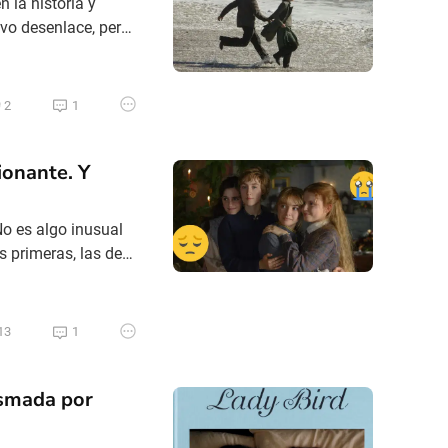
 la historia y
uvo desenlace, pero
e representado en el
do por Joe Wright,
2
1
ionante. Y
No es algo inusual
s primeras, las de
 de las versiones
la pantalla chica,
13
1
asmada por