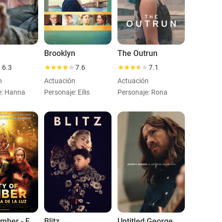
Brooklyn
The Outrun
6.3
7.6
7.1
n
Actuación
Actuación
e: Hanna
Personaje: Eilis
Personaje: Rona
City of Ember - En busca de la luz
Blitz
Untitled George Harrison Biopic