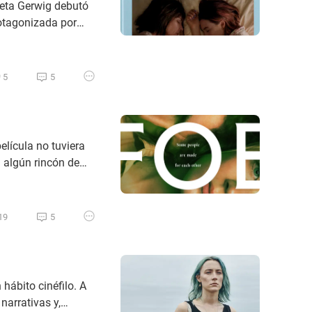
Greta Gerwig debutó
rotagonizada por
ven rebelde,
la propia Gerwig. La
5
5
elícula no tuviera
 algún rincón de
o lo que más me
irarme en un espejo
19
5
 hábito cinéfilo. A
narrativas y,