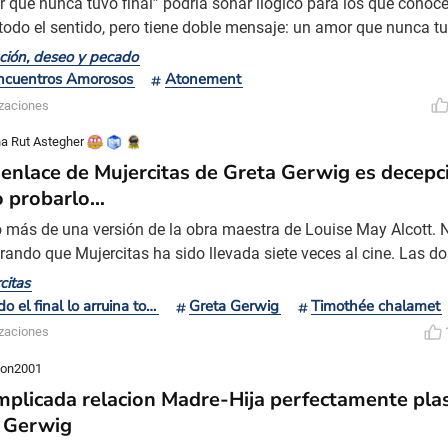
r que nunca tuvo final” podría sonar ilógico para los que conocen
 todo el sentido, pero tiene doble mensaje: un amor que nunca t
poco acabó. En esta lectura vamos a estudiar el amor imposibl
ción, deseo y pecado
de dos amantes separados por un error. Atonement (2007) dirigi
ncuentros Amorosos
Atonement
ejor ejemplo de “Desencuentro amoroso”:
izaciones
na Rut Astegher
senlace de Mujercitas de Greta Gerwig es decepc
 probarlo…
o más de una versión de la obra maestra de Louise May Alcott. 
rando que Mujercitas ha sido llevada siete veces al cine. Las do
1918 surgieron durante el cine mudo. No hay un registro puntual
citas
levisión, pero se ha representado más de una vez en filmes para 
Cuando el final lo arruina todo
Greta Gerwig
Timothée chalamet
iones contemporáneas, miniseries e in
izaciones
on2001
mplicada relacion Madre-Hija perfectamente pl
 Gerwig