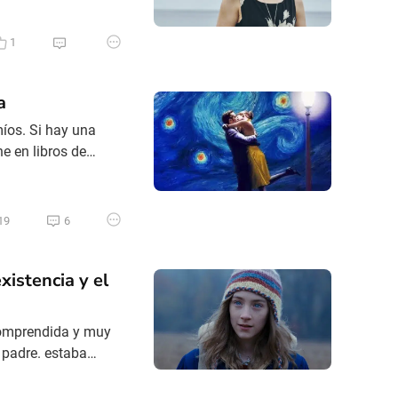
 películas tratan el
es y diferencias.
1
a
íos. Si hay una
e en libros de
instrucciones que
es ni siquiera sabés
19
6
xistencia y el
comprendida y muy
u padre. estaba
pacio temporal que
e estaba pasando,