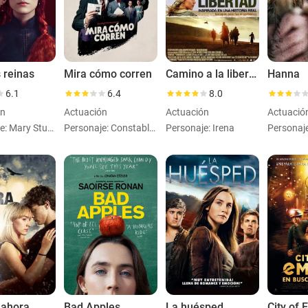
 reinas
Mira cómo corren
Camino a la libertad
Hanna
6.1
6.4
8.0
ón
Actuación
Actuación
Actuació
Personaje: Mary Stuart
Personaje: Constable Stalker
Personaje: Irena
Personaj
 ahora
Bad Apples
La huésped