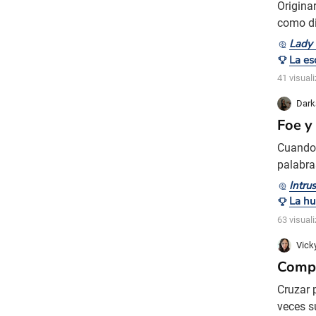
Origina
como di
Saoirse
Lady 
problem
películ
41 visual
Dark
Foe y
Cuando 
palabra
mí. La 
Intru
impresi
incómod
63 visual
Vick
Compa
Cruzar 
veces s