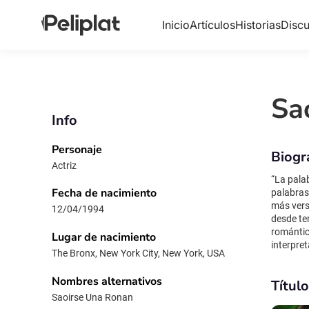
Inicio
Artículos
Historias
Discu
Sa
Info
Personaje
Biogr
Actriz
“La pala
Fecha de nacimiento
palabras
más vers
12/04/1994
desde te
romántic
Lugar de nacimiento
interpre
The Bronx, New York City, New York, USA
director
Hanna (2
Nombres alternativos
Títul
The Outr
Saoirse Una Ronan
elogios 