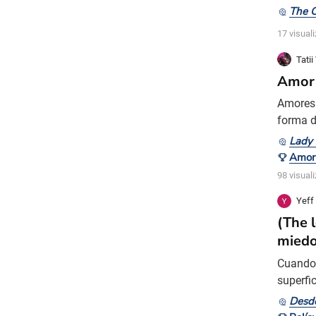
muchas 
The 
mismo t
17 visual
En este
Tatii
Amor 
Amores 
forma d
“felice
Lady 
nadie s
Amor
que est
98 visual
Yeff
(The l
miedo
Cuando 
superfi
perdida
Desde
se sent