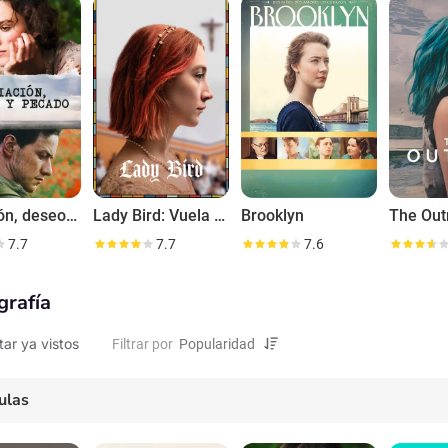
s reconocimientos de la crítica. En 2025 protagonizó el drama histórico B
esencia en el cine de autor. A lo largo de su trayectoria, Ronan ha demos
es complejos y emocionalmente desafiantes, y combinando con naturalid
ionales.
Expiación, deseo y pecado
Lady Bird: Vuela a casa
Brooklyn
The Out
7.7
7.7
7.6
grafía
tar ya vistos
Filtrar por
ulas