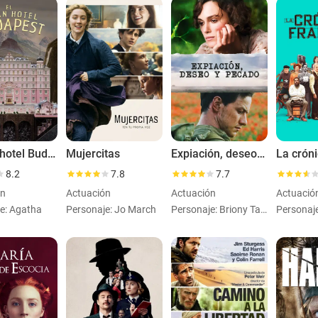
El gran hotel Budapest
Mujercitas
Expiación, deseo y pecado
8.2
7.8
7.7
ón
Actuación
Actuación
Actuació
e: Agatha
Personaje: Jo March
Personaje: Briony Tallis, aged 13
Personaje