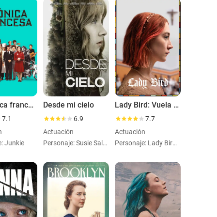
La crónica francesa
Desde mi cielo
Lady Bird: Vuela a casa
7.1
6.9
7.7
n
Actuación
Actuación
: Junkie
Personaje: Susie Salmon
Personaje: Lady Bird McPherson