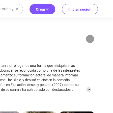
Crear
Iniciar sesión
tan a otro lugar de una forma que ni siquiera las
adounidense reconocida como una de las intérpretes
e comenzó su formación actoral de manera informal
omo The Clinic, y debutó en cine en la comedia
 fue en Expiación, deseo y pecado (2007), donde su
rgo de su carrera ha colaborado con destacados
s reconocidas se encuentran Desde mi cielo (2009),
019), Ammonite (2020), Crímenes del pasado (2022) y
egresa a las islas Orcadas, actuación que recibió
Óscar y ha ganado un Globo de Oro, además de