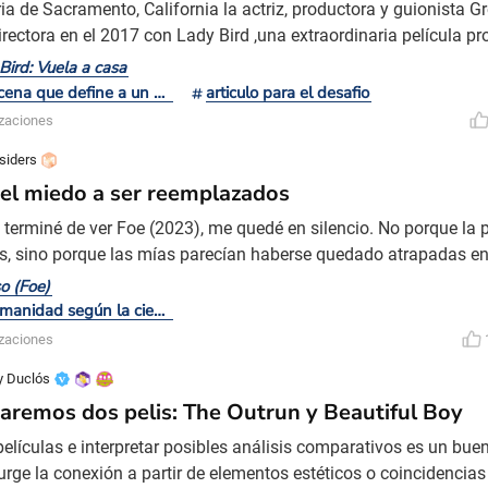
ria de Sacramento, California la actriz, productora y guionista 
rectora en el 2017 con Lady Bird ,una extraordinaria película p
 Ronan quien encarna a Christine “Lady Bird” McPherson una jo
Bird: Vuela a casa
ática y extrovertida, un personaje que sin duda tiene mucho de 
La escena que define a un director
articulo para el desafio
a nos muestra las vivencias de esta joven e
izaciones
siders
 el miedo a ser reemplazados
terminé de ver Foe (2023), me quedé en silencio. No porque la p
s, sino porque las mías parecían haberse quedado atrapadas en
dirigió Garth Davis y está basada en la novela de Iain Reid, per
so (Foe)
onó no fue la historia en sí, sino la forma en que me obligó a m
La humanidad según la ciencia ficción
o. Más allá de su aire distópico, minimal
izaciones
y Duclós
remos dos pelis: The Outrun y Beautiful Boy
películas e interpretar posibles análisis comparativos es un buen
urge la conexión a partir de elementos estéticos o coincidencias 