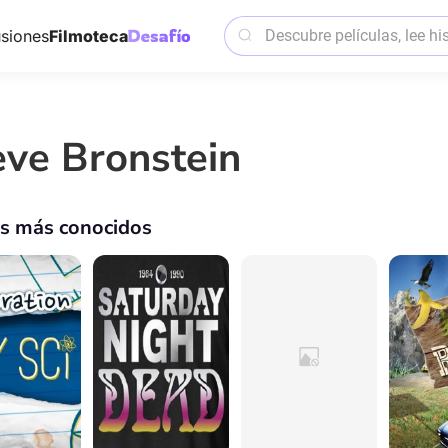
siones
Filmoteca
eve Bronstein
os más conocidos