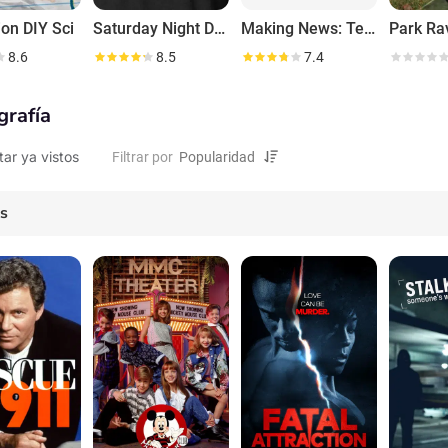
ion DIY Sci
Saturday Night Dead
Making News: Texas Style
Park Ra
8.6
8.5
7.4
grafía
tar ya vistos
Filtrar por
es