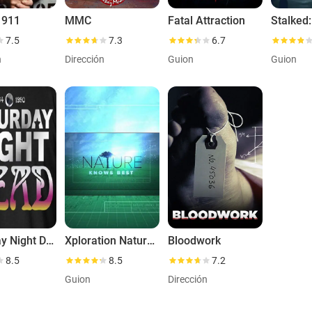
 911
MMC
Fatal Attraction
7.5
7.3
6.7
n
Dirección
Guion
Guion
Saturday Night Dead
Xploration Nature Knows Best
Bloodwork
8.5
8.5
7.2
Guion
Dirección