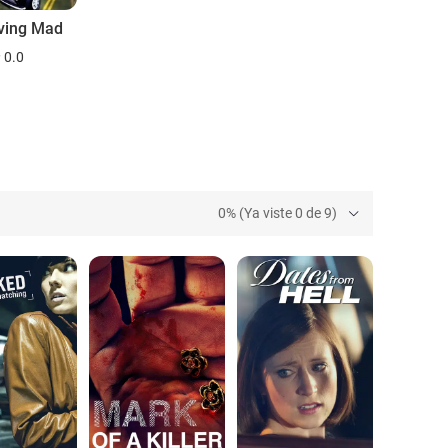
ving Mad
0.0
0% (Ya viste 0 de 9)