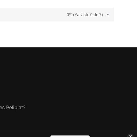
0% (Ya viste 0 de 7)
s Peliplat?