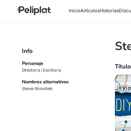
Inicio
Artículos
Historias
Discu
St
Info
Personaje
Títul
Director/a | Escritor/a
Nombres alternativos
Steven Bronstein