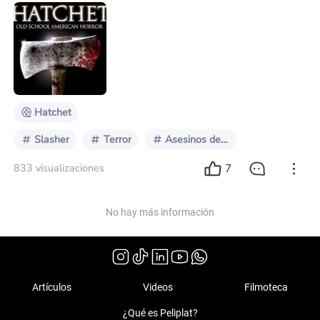
piden su regreso al cine; ya sea en forma de secuela o
remake. Afortunadamente, habrá más de su universo
en la serie Crystal Lake que se estrenará en 2025. Y es
que Viernes 13 marcó un tipo de personaje muy
importante en el género: un individuo con algún
problemas físico o mental que es margin
Hatchet
Slasher
Terror
Asesinos del slasher
7
833 visualizaciones
No hay más información
Artículos
Videos
Filmoteca
¿Qué es Peliplat?