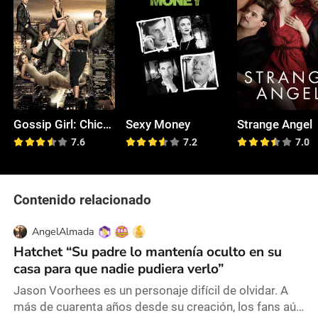
Gossip Girl: Chica Indiscreta
Sexy Money
Strange Angel
7.6
7.2
7.0
Contenido relacionado
AngelAlmada
Hatchet “Su padre lo mantenía oculto en su
casa para que nadie pudiera verlo”
Jason Voorhees es un personaje difícil de olvidar. A
más de cuarenta años desde su creación, los fans aún