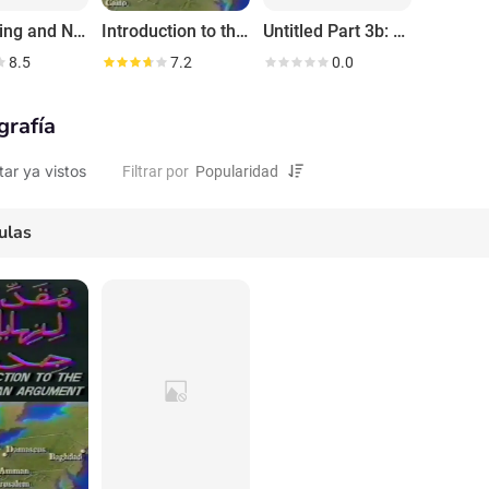
Everything and Nothing
Introduction to the End of an Argument
Untitled Part 3b: (As If) Beauty Never Ends...
8.5
7.2
0.0
grafía
tar ya vistos
Filtrar por
ulas