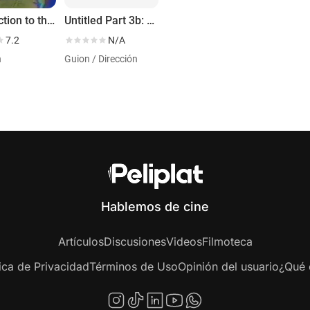
Introduction to the End of an Argument
Untitled Part 3b: (As If) Beauty Never Ends...
7.2
N/A
n
Guion / Dirección
Hablemos de cine
Artículos
Discusiones
Videos
Filmoteca
tica de Privacidad
Términos de Uso
Opinión del usuario
¿Qué e