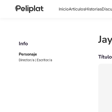
Inicio
Artículos
Historias
Discu
Ja
Info
Personaje
Títul
Director/a | Escritor/a