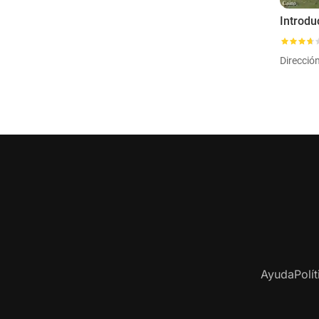
Direcció
Ayuda
Polí