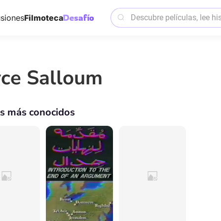
siones
Filmoteca
yce Salloum
os más conocidos