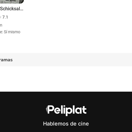
Berlin - Schicksalsjahre einer Stadt
7.1
ón
e: Sí mismo
ramas
Hablemos de cine