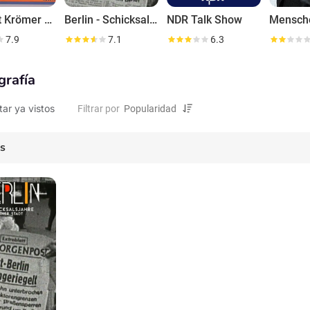
Die Kurt Krömer Show
Berlin - Schicksalsjahre einer Stadt
NDR Talk Show
7.9
7.1
6.3
grafía
tar ya vistos
Filtrar por
es