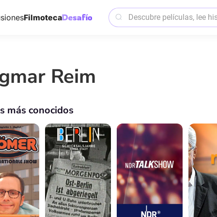
siones
Filmoteca
gmar Reim
os más conocidos