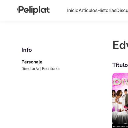
Inicio
Artículos
Historias
Discu
Ed
Info
Personaje
Títul
Director/a | Escritor/a