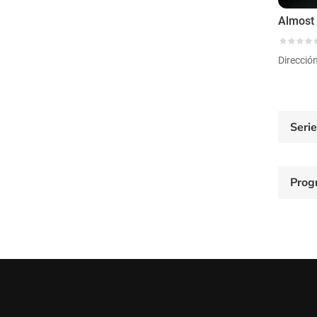
Almost 
Direcció
Seri
Prog