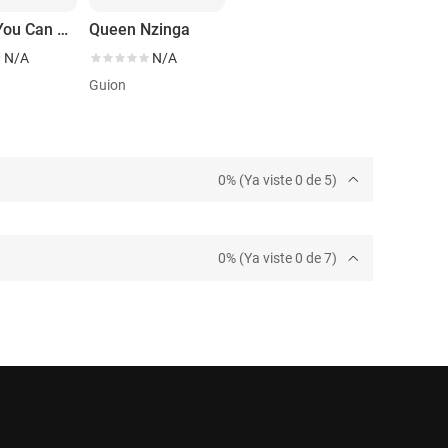
Things You Can Say to A Stranger
Queen Nzinga
N/A
N/A
Guion
0% (Ya viste 0 de 5)
0% (Ya viste 0 de 7)