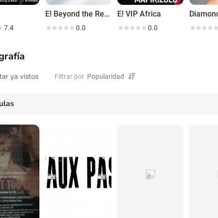
E! Beyond the Red Carpet
E! VIP Africa
7.4
0.0
0.0
grafía
tar ya vistos
Filtrar por
ulas