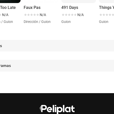
Too Late
Faux Pas
491 Days
N/A
N/A
N/A
n / Guion
Dirección / Guion
Guion
Guion
es
ramas