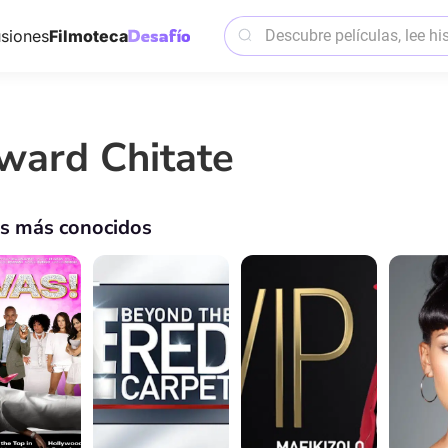
siones
Filmoteca
ward Chitate
os más conocidos