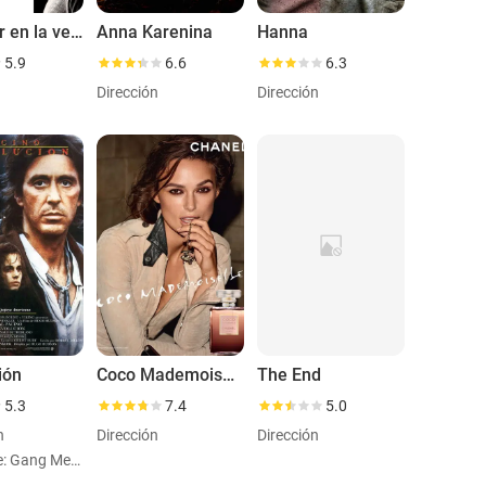
La mujer en la ventana
Anna Karenina
Hanna
5.9
6.6
6.3
Dirección
Dirección
ión
Coco Mademoiselle: Chanel
The End
5.3
7.4
5.0
n
Dirección
Dirección
Personaje: Gang Member (uncredited)