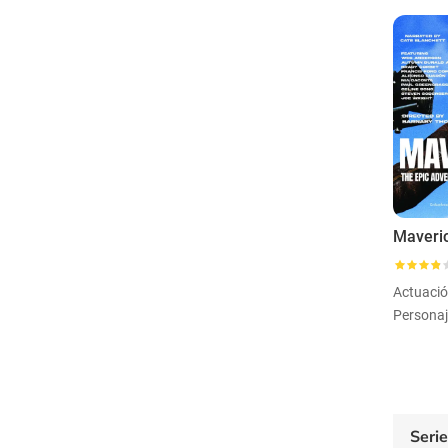
Actuaci
Personaj
Seri