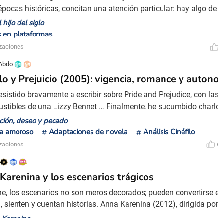
 épocas históricas, concitan una atención particular: hay algo de 
 de invocación espectral. De esos momentos históricos, los rel
 hijo del siglo
poseen un aura rara; por ejemplo, el abundante material de aque
s en plataformas
y negro, y eso ha llevado, las más de
izaciones
 Abdo
Orgullo y Prejuicio (2005): vigencia, roman
esistido bravamente a escribir sobre Pride and Prejudice, con l
stibles de una Lizzy Bennet … Finalmente, he sucumbido char
alabras, confieso, cobraron vida desde un saloncito para mi exc
ción, deseo y pecado
é ahora? Podría decirse que el motivo es una excusa irresistibl
a amoroso
Adaptaciones de novela
Análisis Cinéfilo
po y alma: este año se cumplen 20 años de l
izaciones
Karenina y los escenarios trágicos
ine, los escenarios no son meros decorados; pueden convertirse
n, sienten y cuentan historias. Anna Karenina (2012), dirigida po
en la novela clásica de León Tolstói, es un ejemplo magistral d