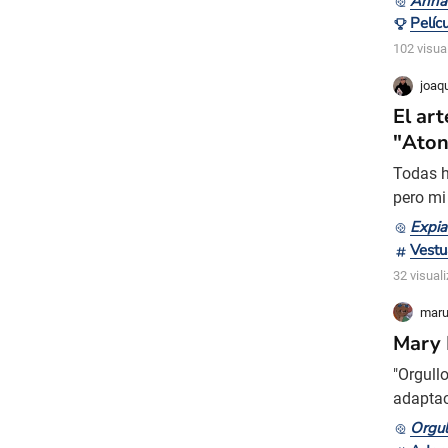
Anna
ambient
argumen
102 visua
joaq
El art
"Ato
Todas h
pero mi 
de Joe 
Expia
grandes
Vestu
Durran.
32 visual
maru
Mary 
"Orgullo
adaptac
1995 y 
Orgul
hermana