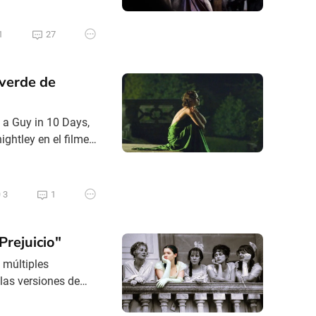
eden fortalecer el
1
27
 verde de
 a Guy in 10 Days,
ightley en el filme
imitaciones de
or Jacqueline
3
1
Prejuicio"
e múltiples
las versiones de
ry Bennet, la
tablemente. Mary