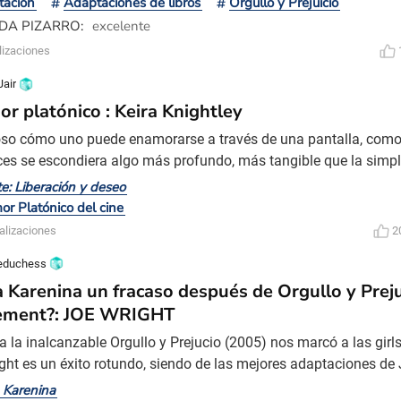
tación
Adaptaciones de libros
Orgullo y Prejuicio
en el texto original En la novela de Jane Austen, M
DA PIZARRO:
excelente
lizaciones
Jair
or platónico : Keira Knightley
oso cómo uno puede enamorarse a través de una pantalla, como s
uces se escondiera algo más profundo, más tangible que la simp
atónico ha tomado la forma de Keira Knightley, una actriz que 
te: Liberación y deseo
tarme película tras película. No fue una elección fácil, eso deb
or Platónico del cine
ga lista de nombres que me hicieron dudar, gran
alizaciones
2
educhess
 Karenina un fracaso después de Orgullo y Prejui
ement?: JOE WRIGHT
a la inalcanzable Orgullo y Prejucio (2005) nos marcó a las girls
ght es un éxito rotundo, siendo de las mejores adaptaciones de
es adaptaciones de libros al séptimo arte. La divina Keira Knight
 Karenina