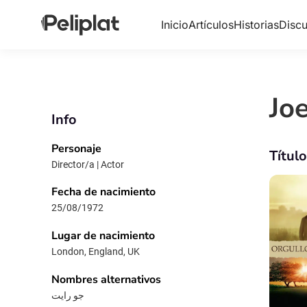
Inicio
Artículos
Historias
Discu
Jo
Info
Personaje
Títul
Director/a | Actor
Fecha de nacimiento
25/08/1972
Lugar de nacimiento
London, England, UK
Nombres alternativos
جو رایت