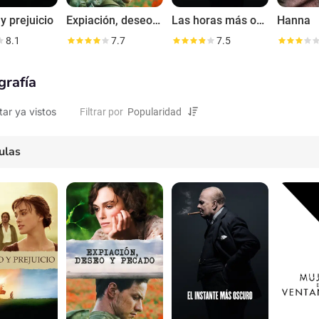
y prejuicio
Expiación, deseo y pecado
Las horas más oscuras
Hanna
8.1
7.7
7.5
grafía
tar ya vistos
Filtrar por
ulas