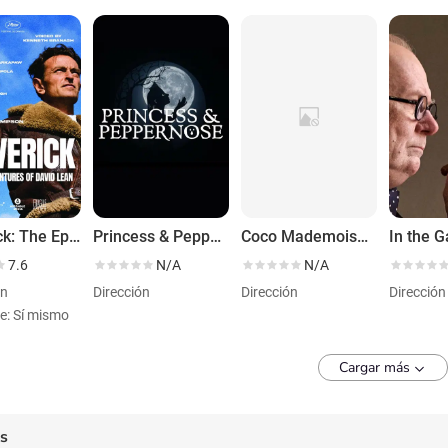
Maverick: The Epic Adventures of David Lean
Princess & Peppernose
Coco Mademoiselle
7.6
N/A
N/A
ón
Dirección
Dirección
Dirección
e: Sí mismo
Cargar más
es