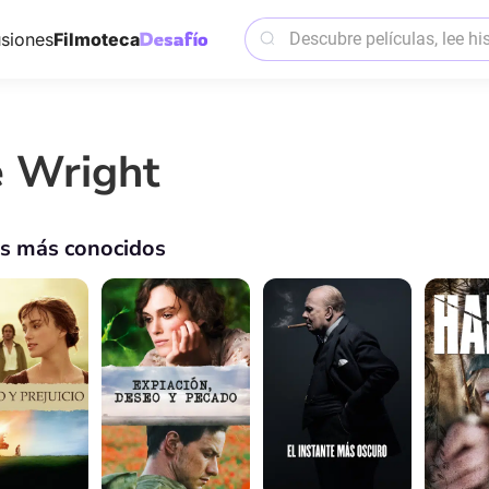
siones
Filmoteca
e Wright
os más conocidos