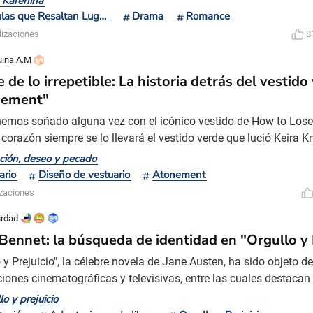
 Karenina
es, la puesta en escena teatral y los movimientos de cámara pu
Películas que Resaltan Lugares
Drama
Romance
to y reflejar el estado emocional de los personaj
lizaciones
8
uina A.M
e de lo irrepetible: La historia detrás del vestido
nement"
emos soñado alguna vez con el icónico vestido de How to Lose
corazón siempre se lo llevará el vestido verde que lució Keira Kn
Wright, Atonement. A lo largo de los últimos años, hemos visto 
ción, deseo y pecado
 firmas, pero ninguna se asemeja a la pieza original diseñada p
ario
Diseño de vestuario
Atonement
 Esta reconocida diseñadora de vestuario ha t
izaciones
rdad
Bennet: la búsqueda de identidad en "Orgullo y 
 y Prejuicio", la célebre novela de Jane Austen, ha sido objeto d
iones cinematográficas y televisivas, entre las cuales destacan 
2005. Ambas obras ofrecen interpretaciones del personaje de Ma
lo y prejuicio
 del medio de Elizabeth, pero sus representaciones difieren no