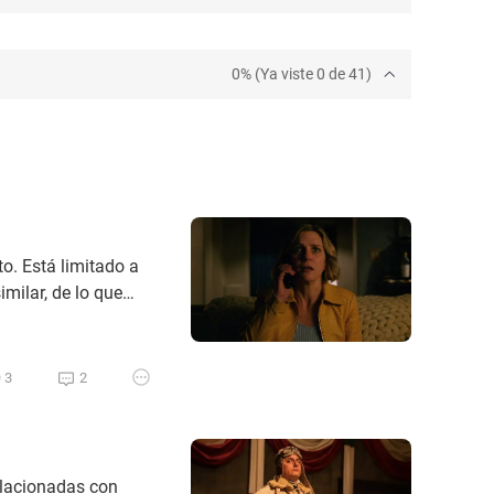
0% (Ya viste 0 de 41)
o. Está limitado a
milar, de lo que
ings, a la que me
ibus (Prime Video) –
3
2
elacionadas con