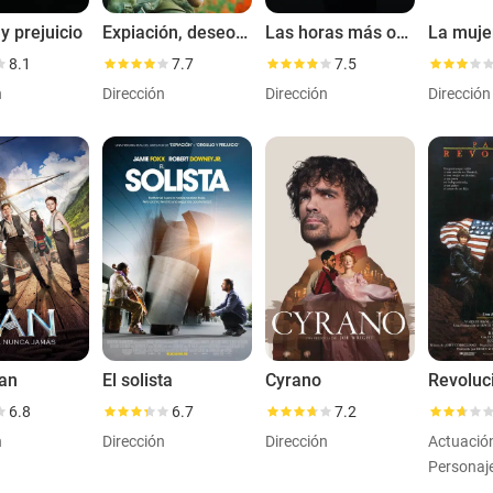
y prejuicio
Expiación, deseo y pecado
Las horas más oscuras
8.1
7.7
7.5
n
Dirección
Dirección
Dirección
Pan
El solista
Cyrano
Revoluc
6.8
6.7
7.2
n
Dirección
Dirección
Actuació