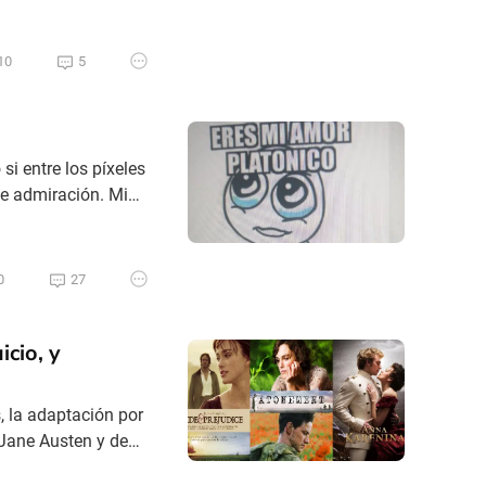
10
5
i entre los píxeles
le admiración. Mi
ha logrado
o confesarlo. Hubo
0
27
cio, y
, la adaptación por
 Jane Austen y de
ley y el apuesto