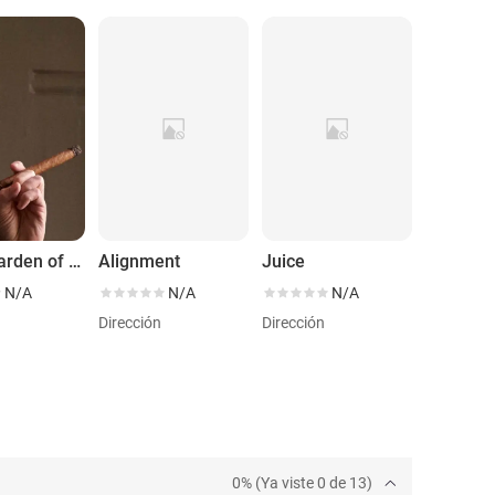
In the Garden of Beasts
Alignment
Juice
N/A
N/A
N/A
Dirección
Dirección
0% (Ya viste 0 de 13)