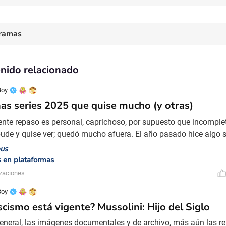
ramas
nido relacionado
Boy
as series 2025 que quise mucho (y otras)
iente repaso es personal, caprichoso, por supuesto que incomplet
pude y quise ver; quedó mucho afuera. El año pasado hice algo si
mparto. Dejo por fuera de la lista la temporada 5 de Stranger Th
bus
é en breve y con devoción. Se incluyen series y miniseries. Plur
s en plataformas
illigan – temp. 1 (9 episodios) –
izaciones
Boy
scismo está vigente? Mussolini: Hijo del Siglo
general, las imágenes documentales y de archivo, más aún las r