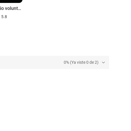
Homicidio voluntario
5.8
0% (Ya viste 0 de 2)