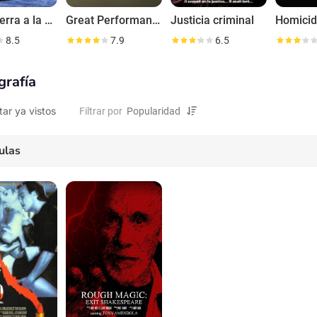
De la Tierra a la Luna
Great Performances
Justicia criminal
8.5
7.9
6.5
grafía
tar ya vistos
Filtrar por
ulas