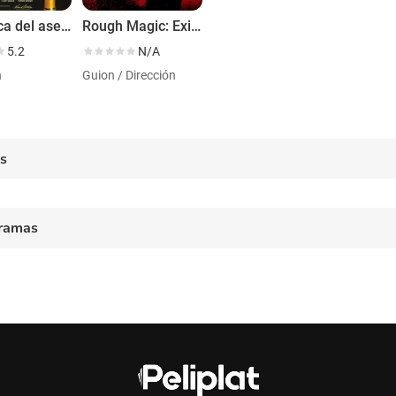
La marca del asesino
Rough Magic: Exit Shakespeare
5.2
N/A
n
Guion / Dirección
es
ramas