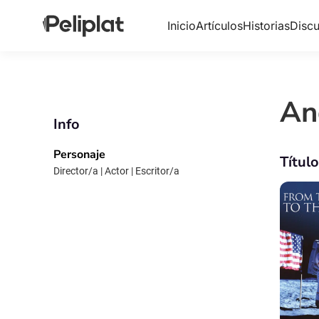
Inicio
Artículos
Historias
Discu
An
Info
Personaje
Títul
Director/a | Actor | Escritor/a