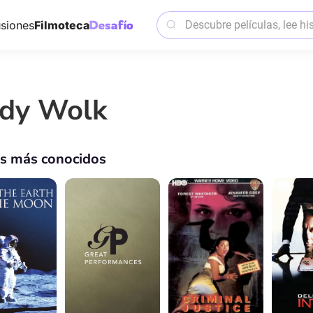
siones
Filmoteca
dy Wolk
os más conocidos