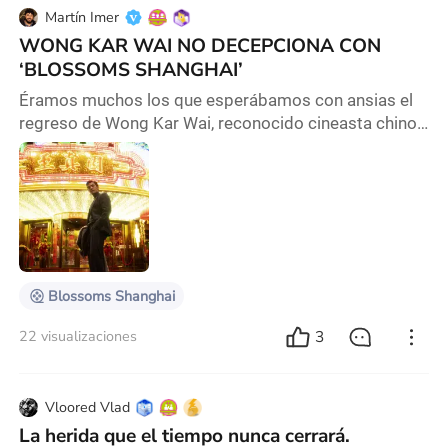
Martín Imer
WONG KAR WAI NO DECEPCIONA CON
‘BLOSSOMS SHANGHAI’
Éramos muchos los que esperábamos con ansias el
regreso de Wong Kar Wai, reconocido cineasta chino
que, luego de una notoria pausa en su carrera de diez
años, volvió a la actividad con un proyecto distinto:
una novela para la televisión que adapta un popular
libro local, Blossoms. Es un proyecto atípico para el
director, ya que marca la primera vez que realiza un
producto directamente pensado para
Blossoms Shanghai
3
22 visualizaciones
Vloored Vlad
La herida que el tiempo nunca cerrará.