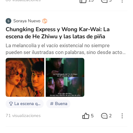
Soraya Nuevo
Chungking Express y Wong Kar-Wai: La
escena de He Zhiwu y las latas de piña
La melancolía y el vacío existencial no siempre
pueden ser ilustradas con palabras, sino desde actos
humanos cotidianos: comprar comida en el
supermercado, comer repulsivamente mientras
aprovechas la oscuridad de una habitación
aparentemente acogedora, impregnada de la soledad.
Es allí donde la memoria se encarga de recordar al
personaje la complejidad del amor. ¿Quién más podía
representar desde
La escena que define a un director
Buena
5
2
71 visualizaciones