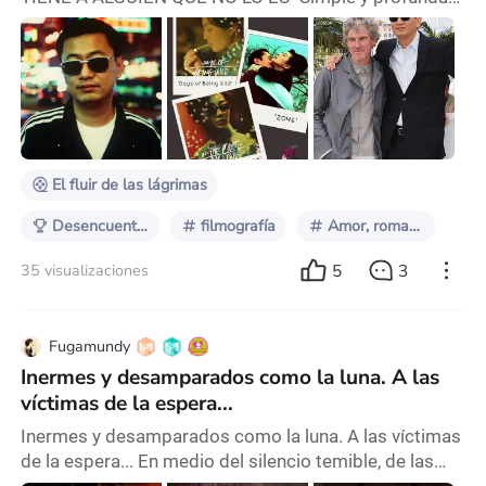
reflexión del aparente inevitable absurdo que encierra
a la tragedia romántica; Un calce perfecto en el
enfoque narrativo y la dinámica de los personajes de
este director oriundo de la República popular China;
Quien en aparente obsesión con la nostalgia nos
presenta un fascinante universo plagado de luces de
El fluir de las lágrimas
Desencuentros Amorosos
filmografía
Amor, romance, idealización
5
3
35 visualizaciones
Fugamundy
Inermes y desamparados como la luna. A las
víctimas de la espera...
Inermes y desamparados como la luna. A las víctimas
de la espera... En medio del silencio temible, de las