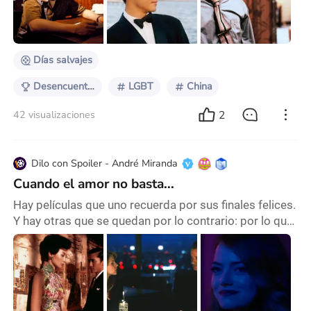
inmediatamente le procedía, es que Leslie Cheung ya
no habitaba este mundo. “No he hecho nada malo en
mi vida" - reclamaba en su carta de suic
Días salvajes
Desencuentros Amorosos
LGBT
China
2
42 visualizaciones
Dilo con Spoiler - André Miranda
Cuando el amor no basta...
Hay películas que uno recuerda por sus finales felices.
Y hay otras que se quedan por lo contrario: por lo que
no ocurrió, por lo que se quedó a medias, por ese
nudo en la garganta que aparece cuando entendemos
que el amor, a veces, no es suficiente. Durante años
volví, casi sin darme cuenta, a tres películas que
parecen hablarse entre sí: In the Mood for Love de