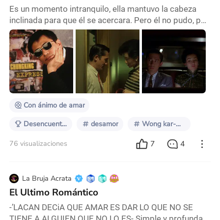
Es un momento intranquilo, ella mantuvo la cabeza
inclinada para que él se acercara. Pero él no pudo, por
falta de valor. Ella da media vuelta y se aleja. 20 de
mayo del año 2000, los asistentes al festival de
Cannes fueron presa del embrujo de una película
insoslayable para todo amante del Séptimo Arte;
dirigida por el cineasta chino Wong Kar-wai, In the
mood for love (2000) o en su idioma origin
Con ánimo de amar
Desencuentros Amorosos
desamor
Wong kar-wai
7
4
76 visualizaciones
La Bruja Acrata
El Ultimo Romántico
-’LACAN DECiA QUE AMAR ES DAR LO QUE NO SE
TIENE A ALGUIEN QUE NO LO ES- Simple y profunda