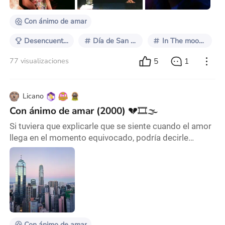
Wong Kar-wai, Lost in Translation
Con ánimo de amar
Desencuentros Amorosos
Día de San Valentín
In The mood for Love
5
1
77 visualizaciones
Licano
Con ánimo de amar (2000) 💔🎞️🌫️
Si tuviera que explicarle que se siente cuando el amor
llega en el momento equivocado, podría decirle
simplemente ve la película Con Ánimo de amar (2000)
del director Wong Kar-Wai y solo cállate mientras la
veas; no es una película que se cuenta, es una historia
que se siente en una habitación pequeña, en el humo,
en los silencios en pasillos demasiado cortos para
dos personas no deberían cruzarse
Con ánimo de amar