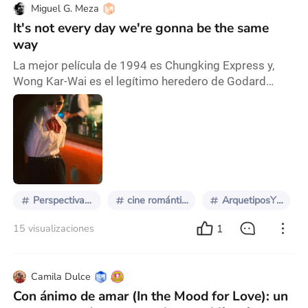
Miguel G. Meza
It's not every day we're gonna be the same
way
La mejor película de 1994 es Chungking Express y,
Wong Kar-Wai es el legítimo heredero de Godard
(junto a los momentos más lúcidos de Carax) así
como uno de los más aguerridos soldados de Venus
en la cinematografía mundial: si algo define al cine de
Kar Wai es Amor y buenas rolas. Así como
colorimetría, improvisación y visión de gato. El mundo
se extiende radiante ante la curiosidad de la cámara q
Perspectivas múltiples
cine romántico
ArquetiposYSombras
1
15 visualizaciones
Camila Dulce
Con ánimo de amar (In the Mood for Love): un