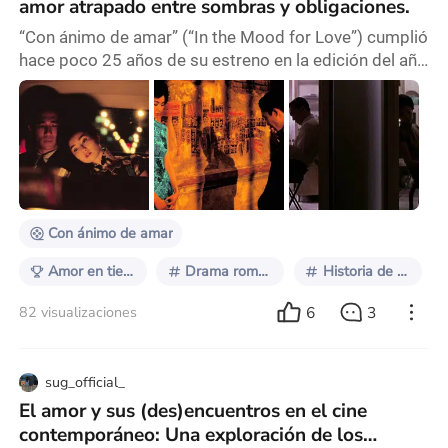
amor atrapado entre sombras y obligaciones.
“Con ánimo de amar” (“In the Mood for Love”) cumplió
hace poco 25 años de su estreno en la edición del año
2000 del Festival de Cannes, donde ganó los premios
a Mejor Actor para Tony Leung y el de Mejor
Fotografía. Una excusa perfecta para revisitar la obra
que consolidó al creador de “Felices juntos” como
uno de los cineastas más influyentes de su
generación. La película empieza con una pantalla
Con ánimo de amar
Amor en tiempos modernos
Drama romántico
Historia de amor
6
3
82 visualizaciones
sug_official_
El amor y sus (des)encuentros en el cine
contemporáneo: Una exploración de los