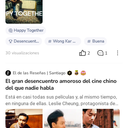
todos —y mi amigo personal— Wong Kar-wai,
protagonizada por Tony Leung y el fallecido Leslie
Cheung, que en paz descanse. La película trata sobre
dos jóvenes de Hong Kong que viajan a Argentin
Happy Together
Desencuentros Amorosos
Wong Kar Wai
Buena
2
1
30 visualizaciones
El de las Reseñas | Santiago
El gran desencuentro amoroso del cine chino
del que nadie habla
Está en casi todas sus películas y, al mismo tiempo,
en ninguna de ellas. Leslie Cheung, protagonista de
grandes filmes de la nueva ola de cine chino desde
finales del siglo XX. La diferencia entre la noche del
trigésimoprimer día de marzo de 2003, y la que