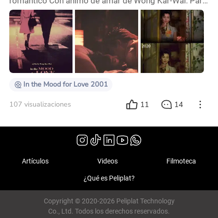
romántico Con ánimo de amar de Wong Kar-Wai. Para
conmemorar la ocasión, Wong ha reestrenado la
película en territorios seleccionados con una adición
especial: nueve minutos de metraje inédito. ¿Qué
incluyen estos nueve minutos? ¿Podría tratarse de la
tan comentada escena íntima entre Tony Leung y
Maggie Cheung que, según Wong, eliminó justo ante
In the Mood for Love 2001
11
14
107 visualizaciones
Artículos
Videos
Filmoteca
¿Qué es Peliplat?
Copyright © 2020-2026 Peliplat Technology
Co., Ltd. Todos los derechos reservados.