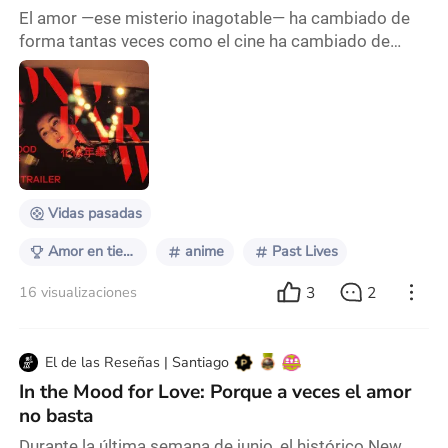
nuevos rostros del amor.
El amor —ese misterio inagotable— ha cambiado de
forma tantas veces como el cine ha cambiado de
formato. Lo que antes eran cartas escritas a mano y
encuentros furtivos bajo la lluvia, ahora son mensajes
no leídos, canciones en streaming y llamadas que
nunca se devuelven. Pero algo permanece: el deseo
de conectar, de ser visto, de sentirse en casa dentro
de otro corazón. Este ensayo no pretende def
Vidas pasadas
Amor en tiempos modernos
anime
Past Lives
3
2
16 visualizaciones
El de las Reseñas | Santiago
In the Mood for Love: Porque a veces el amor
no basta
Durante la última semana de junio, el histórico New