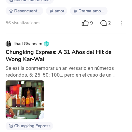
Desencuentros Amorosos
amor
Drama amoroso
9
2
56 visualizaciones
Jihad Ghannam
Chungking Express: A 31 Años del Hit de
Wong Kar-Wai
Se estila conmemorar un aniversario en números
redondos, 5; 25; 50; 100… pero en el caso de un
largometraje como Chungking Express (1994) se
podría llamar normal al olvido y postergación de su
aniversario, pues se trata de una cinta que resulta
insufriblemente aburrida. Alerta de spoiler A este
filme le arruinaron su encanto en pandemia con la
reconquista institucional de Hong Kong, un suceso
que
Chungking Express