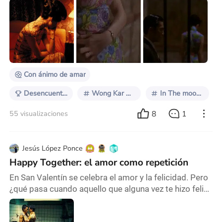
víctimas de la espera inesperada y pasiva del
elemento terrible del nánkān. Inermes y
desamparados como la luna. Ella avanza, dando una
última oportunidad de acercamiento, sea en el eterno
deambular por las calles de Honk Kong; han bebido
su llanto, su deseo da media vuelta. Y ella gira sobre
Con ánimo de amar
Desencuentros Amorosos
Wong Kar Wai
In The mood for Love
8
1
55 visualizaciones
Jesús López Ponce
Happy Together: el amor como repetición
En San Valentín se celebra el amor y la felicidad. Pero
¿qué pasa cuando aquello que alguna vez te hizo feliz
ahora te hace miserable? Hoy vamos a hablar de
Happy Together, película del romántico favorito de