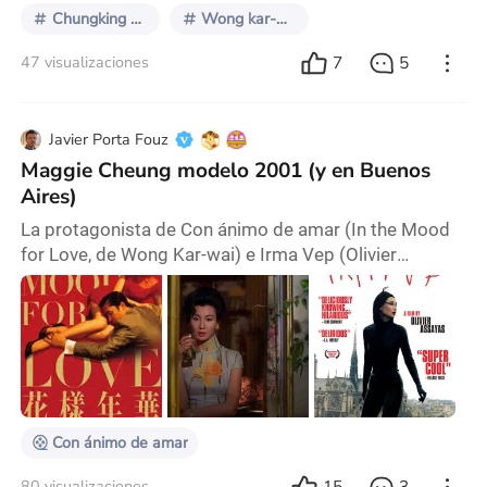
Chungking Express
Wong kar-wai
7
5
47 visualizaciones
Javier Porta Fouz
Maggie Cheung modelo 2001 (y en Buenos
Aires)
La protagonista de Con ánimo de amar (In the Mood
for Love, de Wong Kar-wai) e Irma Vep (Olivier
Assayas, 1996) estuvo en Buenos Aires en la tercera
edición del Bafici (cuando nadie o casi nadie le decía
Bafici sino “Festival de cine independiente”). Faltaba
poco para In the Mood for Love se estrenara en los
cines argentinos y pasara a formar parte de la lista de
mejores estrenos del año para much
Con ánimo de amar
15
3
80 visualizaciones