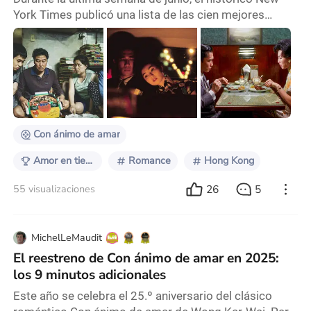
York Times publicó una lista de las cien mejores
películas del siglo XXI. Curada por decenas de
personalidades de la industria, entre las cuales
destacan Mel Brooks, Simu Liu y más, se esperaba
que fuera una lista como esas que usualmente
publican los medios cuando no tienen mucho más
que publicar. El puesto número uno fue ocupado por
Parásitos (
Con ánimo de amar
Amor en tiempos modernos
Romance
Hong Kong
26
5
55 visualizaciones
MichelLeMaudit
El reestreno de Con ánimo de amar en 2025:
los 9 minutos adicionales
Este año se celebra el 25.º aniversario del clásico