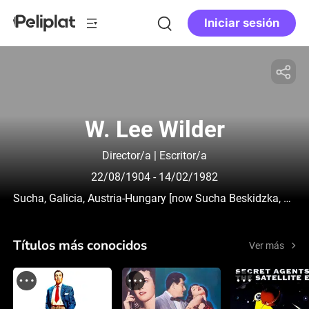
Iniciar sesión
W. Lee Wilder
Director/a | Escritor/a
22/08/1904
- 14/02/1982
Sucha, Galicia, Austria-Hungary [now Sucha Beskidzka, Malopolskie, Poland]
Títulos más conocidos
Ver más