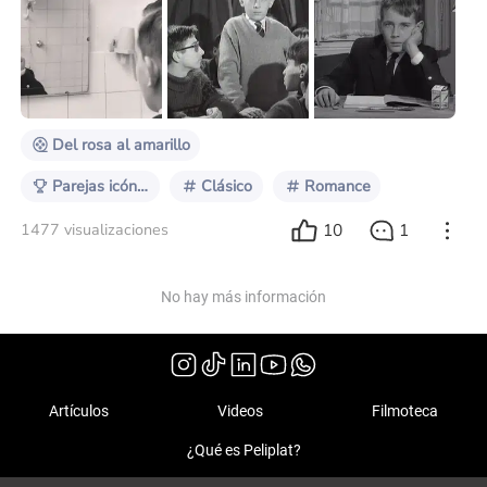
sumido entre las tinieblas del franquismo durante
cuarenta años, hubo grandes cineastas que fueron
forjando una historia increíble y de gran virtuosismo
en el mundo del cine. Muchas veces, la gran mayoría
de ellas por parte de los propios españoles, se ha tra
Del rosa al amarillo
Parejas icónicas
Clásico
Romance
10
1
1477 visualizaciones
No hay más información
Artículos
Videos
Filmoteca
¿Qué es Peliplat?