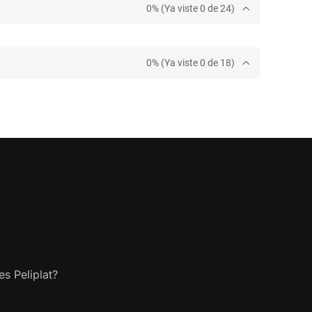
0% (Ya viste 0 de 24)
0% (Ya viste 0 de 18)
s Peliplat?