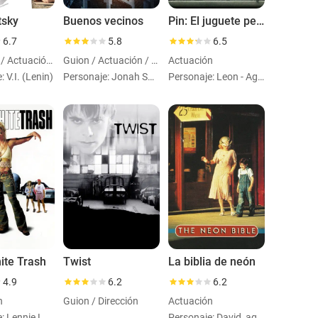
tsky
Buenos vecinos
Pin: El juguete peligroso
6.7
5.8
6.5
Dirección / Actuación / Guion
Guion / Actuación / Dirección
Actuación
 V.I. (Lenin)
Personaje: Jonah Spiegelman
Personaje: Leon - Age 7
ite Trash
Twist
La biblia de neón
4.9
6.2
6.2
n
Guion / Dirección
Actuación
Personaje: Lennie Lake
Personaje: David, aged 15