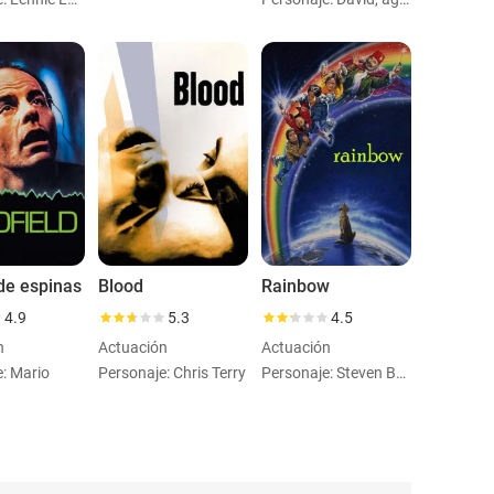
e espinas
Blood
Rainbow
4.9
5.3
4.5
n
Actuación
Actuación
: Mario
Personaje: Chris Terry
Personaje: Steven Bailey