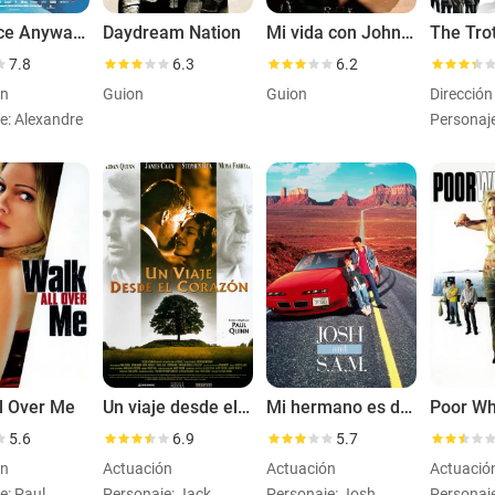
Laurence Anyways
Daydream Nation
Mi vida con John F. Donovan
The Tro
7.8
6.3
6.2
ón
Guion
Guion
e: Alexandre
Personaje:
l Over Me
Un viaje desde el corazón
Mi hermano es de otro planeta
Poor Wh
5.6
6.9
5.7
ón
Actuación
Actuación
Actuació
e: Paul
Personaje: Jack
Personaje: Josh