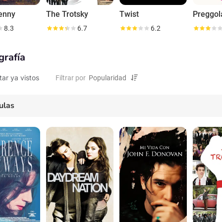
enny
The Trotsky
Twist
Preggol
8.3
6.7
6.2
grafía
tar ya vistos
Filtrar por
ulas