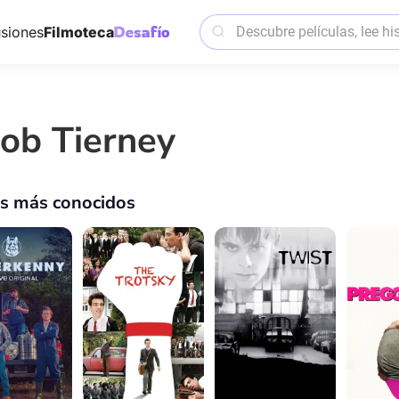
siones
Filmoteca
cob Tierney
os más conocidos