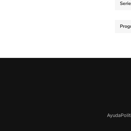
Seri
Prog
Ayuda
Polí