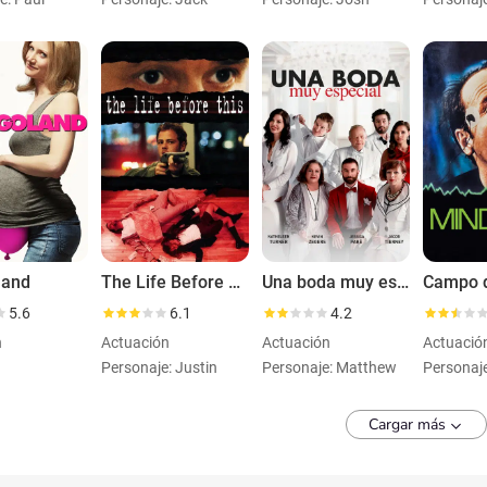
land
The Life Before This
Una boda muy especial
Campo d
5.6
6.1
4.2
n
Actuación
Actuación
Actuació
Personaje: Justin
Personaje: Matthew
Personaje
Cargar más