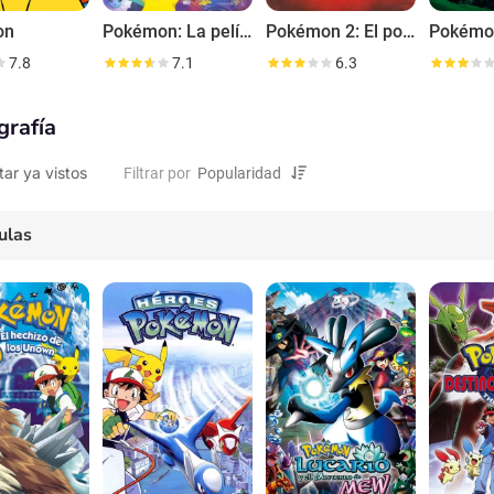
on
Pokémon: La película - Mewtwo vs. Mew
Pokémon 2: El poder de uno
Pokémon
7.8
7.1
6.3
grafía
tar ya vistos
Filtrar por
ulas