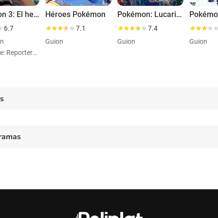
Pokémon 3: El hechizo de los unown
Héroes Pokémon
Pokémon: Lucario y el misterio de Mew
6.7
7.1
7.4
ón
Guion
Guion
Guion
Personaje: Reportervoice
es
ramas