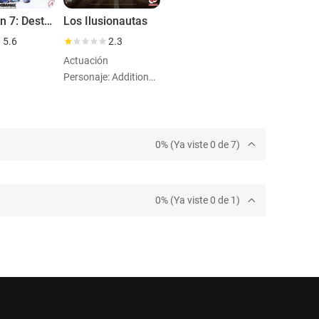
Pokémon 7: Destino Deoxys
Los Ilusionautas
5.6
2.3
Actuación
Personaje: Additional Voices (voice)
0% (Ya viste 0 de 7)
0% (Ya viste 0 de 1)