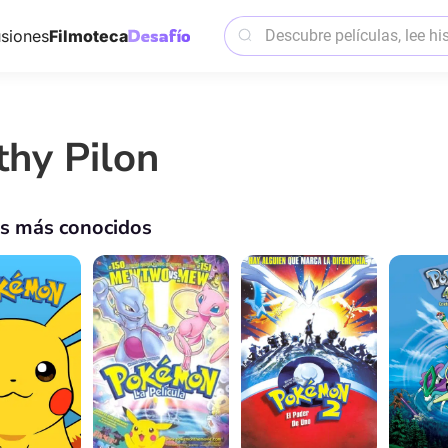
siones
Filmoteca
thy Pilon
os más conocidos