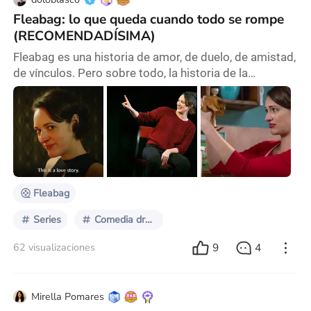
Fleabag: lo que queda cuando todo se rompe
(RECOMENDADÍSIMA)
Fleabag es una historia de amor, de duelo, de amistad,
de vínculos. Pero sobre todo, la historia de la
búsqueda personal de una mujer, de un recorrido. Y
no, no estoy hablando de que alguien se perdió y hay
que encontrarlo; “Búsqueda de qué entonces”, te
preguntarás…bueno, de eso vamos a hablar. La serie
tiene varios años en su haber, de hecho, el año que
viene se estarán cumpliendo 10 años de su
Fleabag
Series
Comedia dramática
9
4
62 visualizaciones
Mirella Pomares