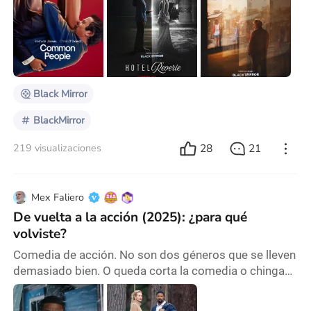
sucedió algo inesperado. La serie no me dejó piel de
gallina ni una angustia existencial. En cambio, sentí
algo extrañamente reconfortante, incluso catártico. Sí,
los seis nuevos episodios siguen arraigados en la
ciencia ficción, transcurren en un futuro
Black Mirror
BlackMirror
28
21
219 visualizaciones
Mex Faliero
De vuelta a la acción (2025): ¿para qué
volviste?
Comedia de acción. No son dos géneros que se lleven
demasiado bien. O queda corta la comedia o chinga
un poco la acción. Muy poca gente supo encontrarle
la vuelta, tal vez haya algunos ejemplos buenos