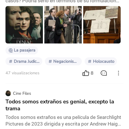
casos? Podría serlo en términos de su formulación
cinematográfica, una formulación tradicional, no así
en términos de contenido de este proceso judicial en
particular. Negación centra su acción en la demanda
por difamación que el escritor, intelectual,
“investigador” David Irving iniciara, en 1996, contra la
editorial Penguin Books y contra una
La pasajera
Drama Judicial
Negacionismo
Holocausto
8
47 visualizaciones
Cine Files
Todos somos extraños es genial, excepto la
trama
Todos somos extraños es una película de Searchlight
Pictures de 2023 dirigida y escrita por Andrew Haigh.