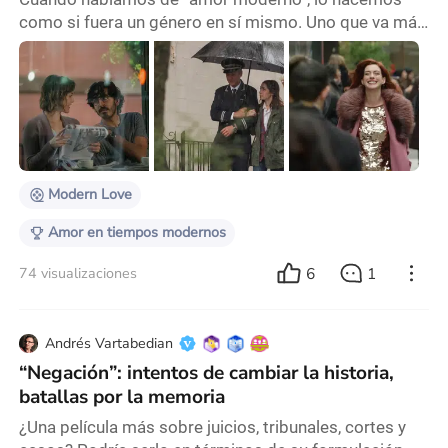
como si fuera un género en sí mismo. Uno que va más
allá del romance tradicional, que incluye la duda, la
terapia, las segundas oportunidades, las apps de
citas, los silencios incómodos, las crisis existenciales.
Y eso es exactamente lo que propone Modern Love, la
serie antológica de Prime Video basada en la famosa
columna del New York Times del mismo
Modern Love
Amor en tiempos modernos
6
1
74 visualizaciones
Andrés Vartabedian
“Negación”: intentos de cambiar la historia,
batallas por la memoria
¿Una película más sobre juicios, tribunales, cortes y