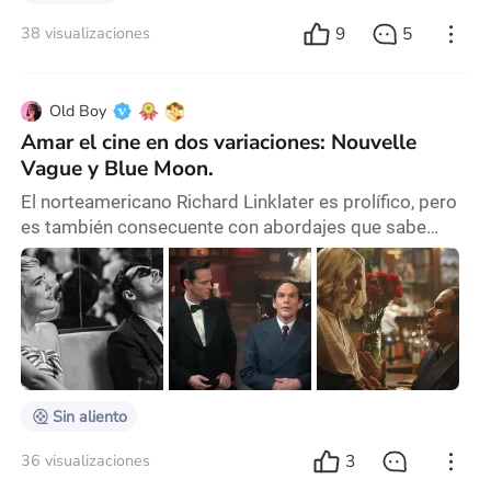
9
5
38 visualizaciones
Old Boy
Amar el cine en dos variaciones: Nouvelle
Vague y Blue Moon.
El norteamericano Richard Linklater es prolífico, pero
es también consecuente con abordajes que sabe
explorar, hasta que su interés derive en algo más,
diferencial, que lo haga continuar por otros rumbos.
Algo así ocurre con la trilogía Antes del amanecer y
Boyhood, en su persecución de un tiempo que se
escapa mientras se lo atrapa; o en las variaciones
practicadas en animación con rotoscopía: Des
Sin aliento
3
36 visualizaciones