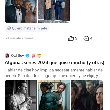
durante de películas en los 80’s y los 90’s (donde el
cruce genérico estaba en el pico de popularidad),
pero en general las comedias de acción resultan
completamente fallidas y se notan los esfuerzos
Quiero matar a mi jefe
9
4
60 visualizaciones
Old Boy
Algunas series 2024 que quise mucho (y otras)
Hablar de cine hoy, implica necesariamente hablar de
series. Sea desde el lugar que se quiera y se elija, y
más allá de las objeciones lógicas (son formatos
diferentes), las series ocupan un lugar relevante
dentro de la narrativa audiovisual contemporánea.
Además, hace mucho que dejaron de ser La Familia
Ingalls. A continuación, algunas de las series vistas a
lo largo del 2024. Bien podrían haber