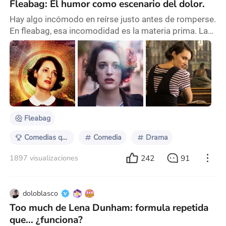
Fleabag: El humor como escenario del dolor.
Hay algo incómodo en reírse justo antes de romperse.
En fleabag, esa incomodidad es la materia prima. La
broma no llega para alivianar el peso, sino para
hacerlo tolerable por unos segundos más. Es como si
cada chiste fuese un dique improvisado en una
represa que está por estallar. Y lo que contiene no es
solo la tristeza, sino todo un combo sobre el duelo, la
culpa, la vergüenza y una presión soc
Fleabag
Comedias que se ponen serias
Comedia
Drama
242
91
1897 visualizaciones
doloblasco
Too much de Lena Dunham: formula repetida
que... ¿funciona?