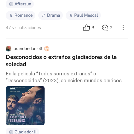
estamos haciendo
Aftersun
Romance
Drama
Paul Mescal
3
2
47 visualizaciones
brandondanielt
Desconocidos o extraños gladiadores de la
soledad
En la película “Todos somos extraños” o
“Desconocidos” (2023), coinciden mundos oníricos y
reales que hacen palpable el dolor de una soledad
inspirada por el duelo y la perdida. Dirigida por
Andrew Haigh y basada en la novela de Taichi Yamada,
la cual fue laureada en el ámbito literario y con una
crítica de primer nivel, nos llevan al punto de
encuentro de sus protagonistas, que aunque
separados p
Gladiador II