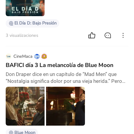
previas al Día D y con el destino del mundo libre
pendiendo de un hilo, EL DÍA D: BAJO
El Día D: Bajo Presión
3 visualizaciones
CineMaca
BAFICI día 3 La melancolía de Blue Moon
Don Draper dice en un capítulo de “Mad Men” que
“Nostalgia significa dolor por una vieja herida.” Pero
¿qué pasa cuando la herida todavía no está cerrada y
sigue sangrando? Richard Linklater nos presenta su
versión del compositor y letrista Lorenz Hart
(interpretado por el brillante Ethan Hawke) en la
noche en la que su ex colaborador presenta la obra de
teatro, Oklahoma! con su nuevo socio. Loren
Blue Moon