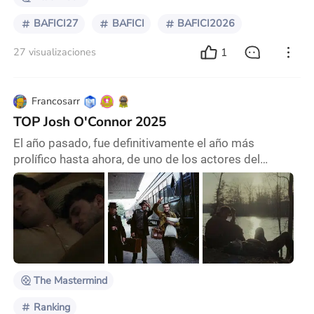
BAFICI27
BAFICI
BAFICI2026
1
27 visualizaciones
Francosarr
TOP Josh O'Connor 2025
El año pasado, fue definitivamente el año más
prolífico hasta ahora, de uno de los actores del
momento. Josh O'Connor estrenó en total cuatro
películas, una de ellas, aún no estrena en mi país (y no
se consigue por torrent) así que hablaré de las otras
tres. Son muy distintas entre sí, dependiendo el humor
con el que anden podrían ver cualquiera de ellas y
tener una experiencia grata. O más o meno
The Mastermind
Ranking