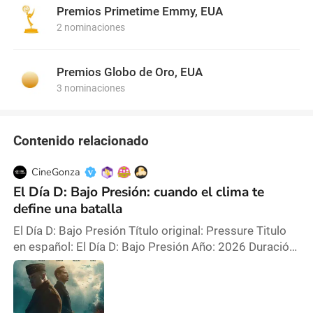
Mescal, sobre el deseo, el amor, el duelo y la
Premios Primetime Emmy, EUA
desesperación.
2 nominaciones
Premios Globo de Oro, EUA
3 nominaciones
Contenido relacionado
CineGonza
El Día D: Bajo Presión: cuando el clima te
define una batalla
El Día D: Bajo Presión Título original: Pressure Titulo
en español: El Día D: Bajo Presión Año: 2026 Duración:
100 min. País: Gran Bretaña, Estados Unidos, Francia
Director: Anthony Maras Actores Principales: Andrew
Scott, Brendan Fraser, Kerry Condon,Chris Messina,
Damian Lewis Sinopsis: En las tensas 72 horas