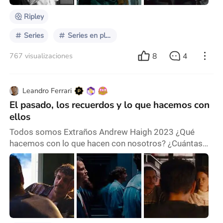
Ripley
Series
Series en plataformas
8
4
767 visualizaciones
Leandro Ferrari
El pasado, los recuerdos y lo que hacemos con
ellos
Todos somos Extraños Andrew Haigh 2023 ¿Qué
hacemos con lo que hacen con nosotros? ¿Cuántas
cosas dejamos en el pasado? ¿Dejamos? Todos
somos extraños es un viaje hacia aquello que no
dijimos o que no supimos enfrentar cuando éramos
más jóvenes. Aquellas conversaciones difíciles que
debemos tener. Una película sobre todo aquello que
no dijimos. Cuando afrontamos una relación no lo