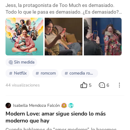
Jess, la protagonista de Too Much es demasiado.
Todo lo que le pasa es demasiado. ¿Es demasiado?
¿O este personaje sufre en demasía? Volvió Lena
Dunham – y no en forma de fichas- a nuestras
pantallas, a nuestras vidas vía Netflix, la madre del
streaming; y debo decir, que, si bien fue uno de los
estrenos que más esperaba, el resultado no llenó las
expectativas que tenía. ¿Quizás las expectativas e
Sin medida
Netflix
romcom
comedia romántica
5
6
44 visualizaciones
Isabella Mendoza Falcón
Modern Love: amar sigue siendo lo más
moderno que hay
Cuando hablamos de “amor moderno”, lo hacemos