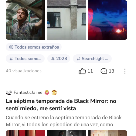
Basada en Strangers de Taichi Yamada, está
protagonizada por Andrew Scott, con Paul Mescal,
Jamie Bell y Claire Foy como actores secundarios.
Recaudó 20,2 millones de dólares en taquilla. Lo que
me atrajo de la película fue Mescal. Estuvo fantástico
en la icónica película de 2022, Aftersun. En
Todos somos extraños
Todos somos extraños
2023
Searchlight Pictures
11
13
40 visualizaciones
FantasticJaime
La séptima temporada de Black Mirror: no
sentí miedo, me sentí vista
Cuando se estrenó la séptima temporada de Black
Mirror, vi todos los episodios de una vez, como
siempre he hecho con otras series. Pero esta vez