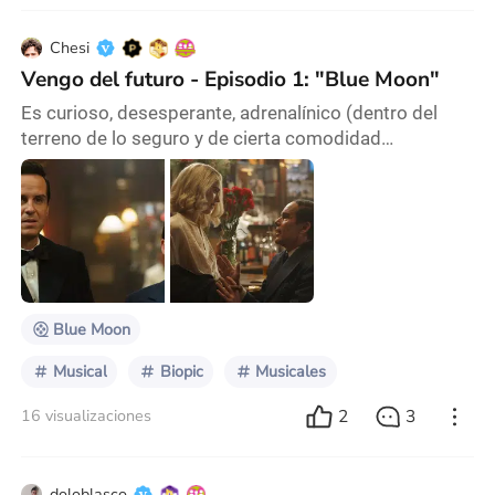
Chesi
Vengo del futuro - Episodio 1: "Blue Moon"
Es curioso, desesperante, adrenalínico (dentro del
terreno de lo seguro y de cierta comodidad
burguesa), todo lo que define y sucede en torno al
momento en que la obra de arte se comparte. Voy a
circunscribirme a un espectro más específico del arte,
que es el teatral y especialmente el audiovisual (el que
nos une aquí en este espacio cibernético), porque
poco y nada sé acerca de las otras expresio
Blue Moon
Musical
Biopic
Musicales
2
3
16 visualizaciones
doloblasco