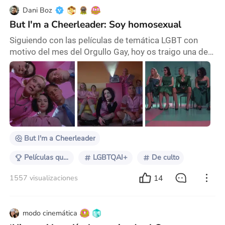
Dani Boz
But I'm a Cheerleader: Soy homosexual
Siguiendo con las películas de temática LGBT con
motivo del mes del Orgullo Gay, hoy os traigo una de
las películas que más me fascinan y la cual es toda
una obra de culto del cine queer. But I'm a Cheerleader
(1999) es una comedia satírica con puro derroche
camp, dirigida por la cineasta estadounidense Jamie
Babbit. El guion corrió a cargo del guionista Brian
Peterson, aunque la historia fuera or
But I'm a Cheerleader
Películas que volverías a ver
LGBTQAI+
De culto
14
1557 visualizaciones
modo cinemática