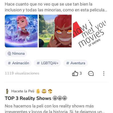
Hace cuanto que no veo que se use tan bien la
inclusion y todas las minorias, como en esta pelicula.
Nimona es todo ( o casi todo, tampoco exageremos)
lo que esta bien y ahora te voy a explicar pk se habla
tan bien de este filme. Pero primero de donde salio
esta peli, Nimona adapta un comic web queer que
trata sobre como un caballero medieval debe limpiar
su nombre luego de ser acusado de asesinar
Nimona
Animación
LGBTQAI+
Aventura
3
1119 visualizaciones
Hacete la Peli
TOP 3 Reality Shows 🤩🤩🤩
Nos hacemos la peli con los reality shows más
irreverentes y locos de la historia. Si, te dejamos un