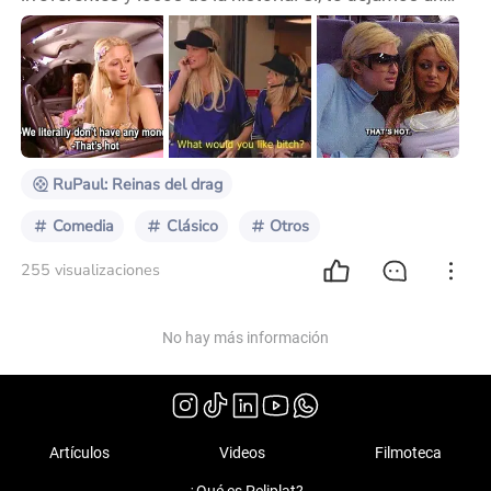
TOP 3 imperdible sobre aquellos shows que toman la
realidad 24 hs 7 días a la semana y nos dejan
deseando más más más… 3- The Simple Life
Crecimos viendo a estas dos multimillonarias
entregarse a vivir “sin dinero” y buscando trabajar en
diferentes oficios. Paris Hilton y Nichole Richie nos
regalan
RuPaul: Reinas del drag
Comedia
Clásico
Otros
255 visualizaciones
No hay más información
Artículos
Videos
Filmoteca