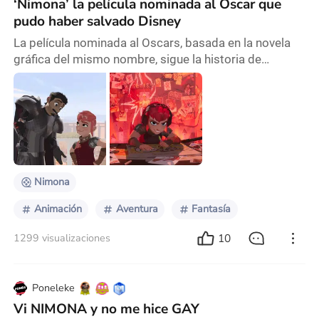
‘Nimona’ la película nominada al Oscar que
pudo haber salvado Disney
La película nominada al Oscars, basada en la novela
gráfica del mismo nombre, sigue la historia de
Nimona, una joven con habilidades de transformarse
en cualquier ser vivo, que se une a un caballero
acusado de un crimen que no ha cometido. Juntos
buscan demostrar su inocencia, mientras que el
caballero se cuestiona si ella es el monstruo al que
juró en su pasado destruir. Esta cinta es una joyita
Nimona
Animación
Aventura
Fantasía
10
1299 visualizaciones
Poneleke
Vi NIMONA y no me hice GAY