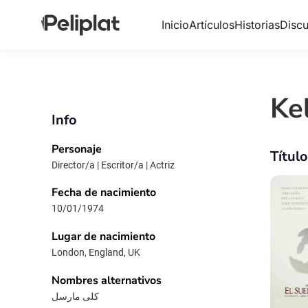
Inicio
Artículos
Historias
Discu
Ke
Info
Personaje
Títul
Director/a | Escritor/a | Actriz
Fecha de nacimiento
10/01/1974
Lugar de nacimiento
London, England, UK
Nombres alternativos
کلی مارسل