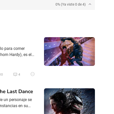
0% (Ya viste 0 de 4)
olo para comer
Thom Hardy), es el
s ejecutivos de
 con miras al 2025.
10
4
he Last Dance
de un personaje se
unstancias en su
legado imborrable en