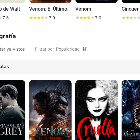
o de Walt
Venom: El Último Baile
Venom
7.6
7.0
7.0
grafía
tar ya vistos
Filtrar por
ulas