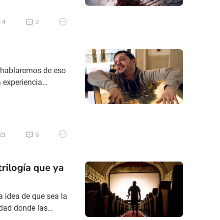
ast Dance, Sony y
4
3
o hablaremos de eso
a experiencia
ar haciendo Tom
erla…siete veces
23
9
rilogía que ya
a idea de que sea la
idad donde las
el cine de