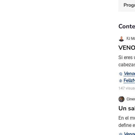
Prog
Conte
FJ M
VENOM
Si eres
cabezas
momento
Venom
Sony se
Feli
El ulti
147 visua
Cin
Un sa
En el m
define 
contra,
Venom