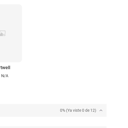
twell
N/A
0% (Ya viste 0 de 12)