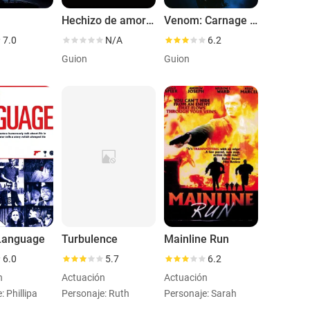
Hechizo de amor: La magia continúa
Venom: Carnage liberado
7.0
N/A
6.2
Guion
Guion
Language
Turbulence
Mainline Run
6.0
5.7
6.2
n
Actuación
Actuación
: Phillipa
Personaje: Ruth
Personaje: Sarah