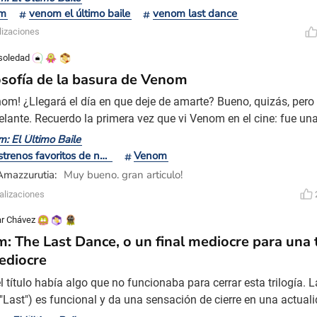
ria de aquellos que presenciaron tal hazaña. En Venom: The L
m
venom el último baile
venom last dance
parecen querer cerrar el ciclo de uno d
lizaciones
soledad
losofía de la basura de Venom
nom! ¿Llegará el día en que deje de amarte? Bueno, quizás, per
lante. Recuerdo la primera vez que vi Venom en el cine: fue un
, emocionante y vertiginosamente tonta. ¿Qué acento creía est
: El Último Baile
¿Por qué el guion era tan cursi e incómodo? Intrigada, volví a v
Mis estrenos favoritos de noviembre
Venom
 el cine. Cada vez me parecía más graciosa, hasta
Amazzurutia:
Muy bueno. gran articulo!
alizaciones
r Chávez
: The Last Dance, o un final mediocre para una t
ediocre
l título había algo que no funcionaba para cerrar esta trilogía. L
("Last") es funcional y da una sensación de cierre en una actual
ontinúan eternamente, permitiendo una satisfacción extraña en 