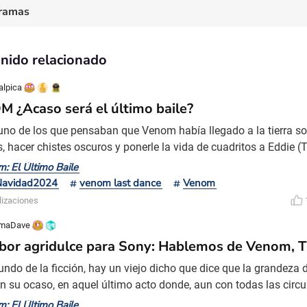
ramas
nido relacionado
alpica
 ¿Acaso será el último baile?
 uno de los que pensaban que Venom había llegado a la tierra s
, hacer chistes oscuros y ponerle la vida de cuadritos a Eddie (
 de pensar que las cosas han cambiado y mucho. De seguro lo
: El Último Baile
 deben de estar rascando la cabeza y pensando mejor las cosas
zNavidad2024
venom last dance
Venom
mo baile ha resultado inesperado, un golpe sobre
lizaciones
emaDave
bor agridulce para Sony: Hablemos de Venom, T
undo de la ficción, hay un viejo dicho que dice que la grandeza 
en su ocaso, en aquel último acto donde, aun con todas las circ
 el héroe logra convertirse en un faro de esperanza que deja un 
: El Último Baile