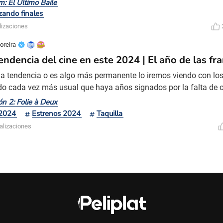
: El Último Baile
roes. Sin embargo, ¿por qué baile ("dance")? ¿Cuándo en las do
zando finales
res Venom bailaba? Quizás Cletus Kasady porque estab
lizaciones
oreira
endencia del cine en este 2024 | El año de las fr
na tendencia o es algo más permanente lo iremos viendo con los
do cada vez más usual que haya años signados por la falta de ob
uelas o precuelas y por volver a traer una nueva película de una 
n 2: Folie à Deux
mún como el término saga cuando éramos chicos, ahora ya es de
 2024
Estrenos 2024
Taquilla
 muestra de ello. En este año, entre
alizaciones