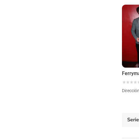
Ferrym
Direcció
Seri