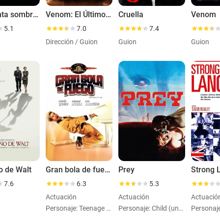
Cincuenta sombras de Grey
Venom: El Último Baile
Cruella
Venom
5.1
7.0
7.4
Dirección / Guion
Guion
Guion
o de Walt
Gran bola de fuego
Prey
Strong 
7.6
6.3
5.3
Actuación
Actuación
Actuació
Personaje: Teenage Girl #2
Personaje: Child (uncredited)
Personaje