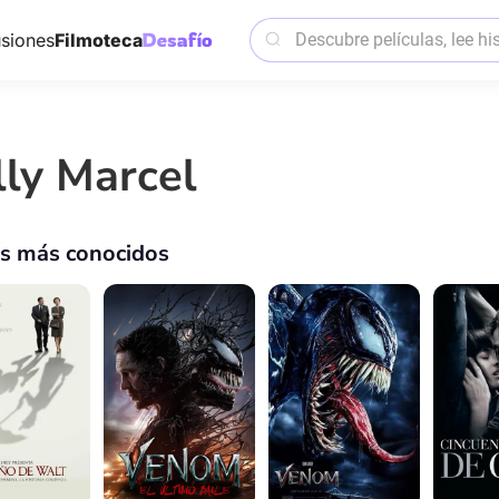
siones
Filmoteca
lly Marcel
os más conocidos