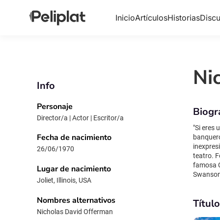
Inicio
Artículos
Historias
Discu
Ni
Info
Personaje
Biogr
Director/a | Actor | Escritor/a
"Si eres
Fecha de nacimiento
banqueros 
inexpresi
26/06/1970
teatro. 
famosa Compañía de Teatro
Lugar de nacimiento
Swanson 
Joliet, Illinois, USA
estoica 
(1997) y
Nombres alternativos
Títul
"Civil Wa
Nicholas David Offerman
actoral 