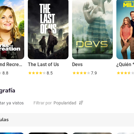
l bajo una atmósfera cómica. Además de la actuación, es conocido por su 
 y filosofía.
Parks and Recreation
The Last of Us
Devs
8.8
8.5
7.9
grafía
tar ya vistos
Filtrar por
ulas