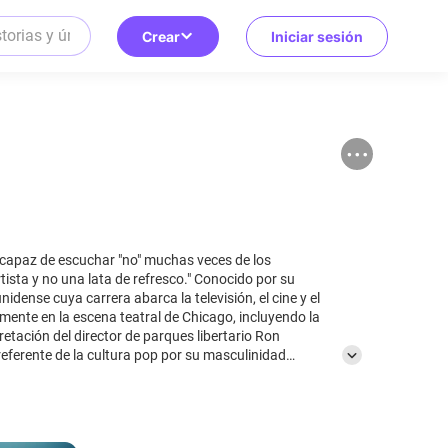
Crear
Iniciar sesión
er capaz de escuchar "no" muchas veces de los
a lata de refresco." Conocido por su
idense cuya carrera abarca la televisión, el cine y el
lmente en la escena teatral de Chicago, incluyendo la
eferente de la cultura pop por su masculinidad
us primeras apariciones en "Going All the Way"
 "Hearts Beat Loud" (2018), "Lucy in the Sky" (2019) y
"The Lego Movie" (2014) y "Sing" (2016). El estilo
on una capacidad para transmitir profundidad