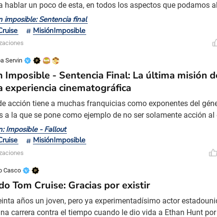
 hablar un poco de esta, en todos los aspectos que podamos a
cido un peliculón increíble que tiene de todo, y hay que analizar
n imposible: Sentencia final
a con mucha más táctica y mucha más estrategia que las anteri
ruise
MisiónImposible
 de todo, se está luchando contra una inteligencia
izaciones
a Servin
n Imposible - Sentencia Final: La última misión 
a experiencia cinematográfica
 de acción tiene a muchas franquicias como exponentes del gén
 a la que se pone como ejemplo de no ser solamente acción al 
e sus dificultades y escalas van más allá, sumado a que cuent
n: Imposible - Fallout
 gran mente maestra de lo que es la franquicia de Misión Impos
ruise
MisiónImposible
 fue una verdadera misión imposible no tener la e
izaciones
o Casco
do Tom Cruise: Gracias por existir
einta años un joven, pero ya experimentadísimo actor estadouni
 una carrera contra el tiempo cuando le dio vida a Ethan Hunt por