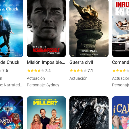
 de Chuck
Misión imposible: Sentencia final
Guerra civil
Comando
7.6
7.4
7.1
ón
Actuación
Actuación
Actuació
Personaje: Narrated by (voice)
Personaje: Sydney