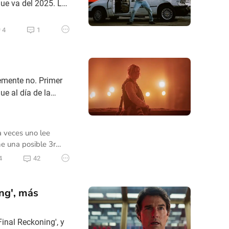
ue va del 2025. La
iza los efectos de
ano la relación
4
1
emente no. Primer
ue al día de la
interesa muy
turizo. Entiendo
a veces uno lee
e una posible 3r
or seguimos los
4
42
emia y luego vino
ing', más
Final Reckoning', y