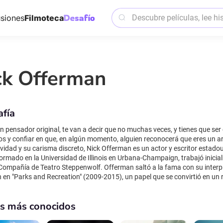
siones
Filmoteca
ck Offerman
afía
 un pensador original, te van a decir que no muchas veces, y tienes que s
y confiar en que, en algún momento, alguien reconocerá que eres un artista y no un
vidad y su carisma discreto, Nick Offerman es un actor y escritor estadoun
Formado en la Universidad de Illinois en Urbana-Champaign, trabajó inicia
 Steppenwolf. Offerman saltó a la fama con su interpretación del director de parques libertario Ron
en "Parks and Recreation" (2009-2015), un papel que se convirtió en un r
y su humor poco convencional. Su trabajo cinematográfico abarca desde s
 "Chain Reaction" (1996) hasta papeles recientes en "The Founder" (2016),
os más conocidos
r" (2024). También prestó su voz a personajes en películas de animación como 
de Offerman es realista, a menudo basado en el ingenio y la serenidad, c