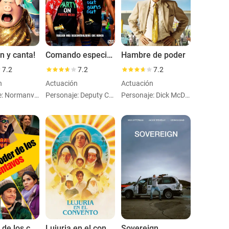
n y canta!
Comando especial 2
Hambre de poder
7.2
7.2
7.2
n
Actuación
Actuación
Personaje: Normanvoice
Personaje: Deputy Chief Hardy
Personaje: Dick McDonald
El poder de los centavos
Lujuria en el convento
Sovereign