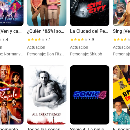
Sing 2: ¡Ven y canta de nuevo!
¿Quién *&$%! son los Miller?
La Ciudad del Pecado
Sing ¡Ve
7.4
7.1
7.9
ón
Actuación
Actuación
Actuació
Personaje: Normanvoice
Personaje: Don Fitzgerald
Personaje: Shlubb
Malos momentos en el Hotel Royale
Todas las cosas buenas
Sonic 4: La película