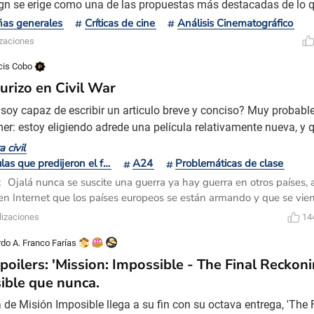
gn se erige como una de las propuestas más destacadas de lo q
rima de Christian Swegal, inspirada en hechos reales, problemat
as generales
Críticas de cine
Análisis Cinematográfico
calización ideológica en el ámbito familiar, poniendo en primer pl
izaciones
n padre y su hijo inmersos en una cosmovis
cis Cobo
turizo en Civil War
soy capaz de escribir un articulo breve y conciso? Muy probabl
mer: estoy eligiendo adrede una película relativamente nueva, y q
o predijo de manera profética ningún acontecimiento. Pero me 
 civil
larmente ensayar una lectura que atienda a la condición de lo fu
Películas que predijeron el futuro
A24
Problemáticas de clase
amente que una manera de abordar la cuestión -y q
:
Ojalá nunca se suscite una guerra ya hay guerra en otros países, 
en Internet que los países europeos se están armando y que se vien
 mundial. Después de la pandemia una guerra, sería terrible y lo pe
lizaciones
14
de hace cien años. Que hubo la primera guerra mundial y una pand
unda guerra mundial.
rdo A. Franco Farías
poilers: 'Mission: Impossible - The Final Reckon
ible que nunca.
 de Misión Imposible llega a su fin con su octava entrega, 'The 