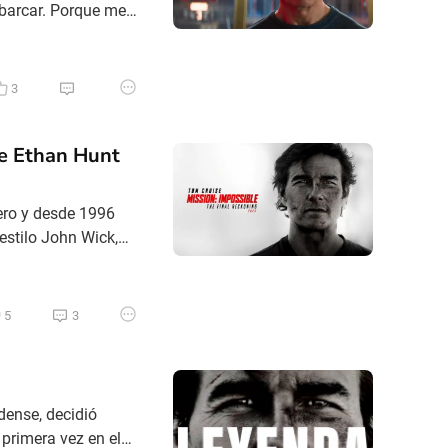
barcar. Porque me
. Esta es una
ores porque,
3
de Ethan Hunt
ero y desde 1996
estilo John Wick,
a con Tom Cruise
ible. Durante casi
5
3
dense, decidió
 primera vez en el