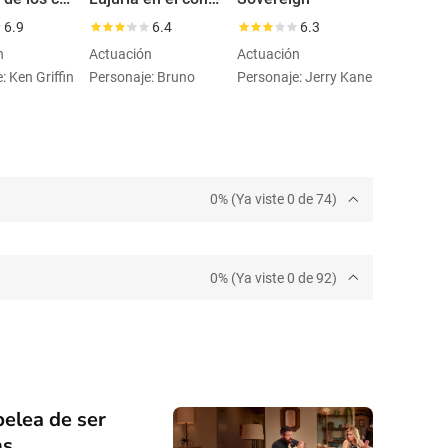
6.9
6.4
6.3
n
Actuación
Actuación
: Ken Griffin
Personaje: Bruno
Personaje: Jerry Kane
0% (Ya viste 0 de 74)
0% (Ya viste 0 de 92)
elea de ser
ns