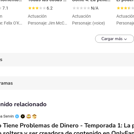
7.1
6.2
N/A
ón
Actuación
Actuación
Actuació
Personaje: Felix O'Kelly
Personaje: Jim McCarthy
Personaje: (voice)
Personaje
Cargar más
es
ramas
nido relacionado
a Servin
 Tiene Problemas de Dinero - Temporada 1: La p
 soltera y ser creadora de contenido en OnlyFa