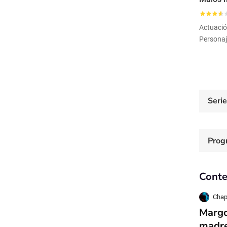
Actuaci
Seri
Prog
Conte
Chap
Margo
madre