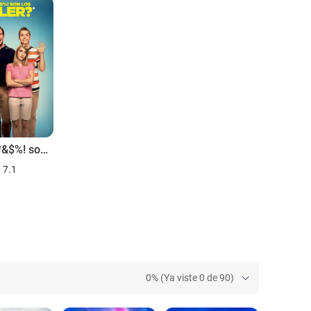
experiencia en carpintería y sus libros sobre
¿Quién *&$%! son los Miller?
7.1
0% (Ya viste 0 de 90)