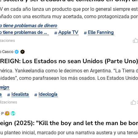
V en cada año lanza un producto que por lo general siempre es
ado con una escritura muy acertada, como protagonizada por 
oria y que en esta oportunidad se suma una característica de es
 tiene problemas de dinero
s como son las adaptaciones de novelas literarias, que en líne
Margo tiene problemas de dinero
Apple TV
Elle Fanning
 recibidas cuando llegan en formato de series, siendo Amazon 
izaciones
o Casco
EIGN: Los Estados no sean Unidos (Parte Uno
érica. Yankeelandia como le decimos en Argentina. “La Tierra d
idades”, como parafrasean los más osados. Los Estados Unido
ente…Estados Unidos. O no tan unidos quizás, si lo pensamos b
eign
maneras de nombrar al país más popular del planeta (en mi m
a
Idealista
Ideología
icamente después de escribir esto el famoso “para todo lo dem
lizaciones
 P
eign (2025): "Kill the boy and let the man be bor
u planteo inicial, marcado por una narrativa austera y una tensi