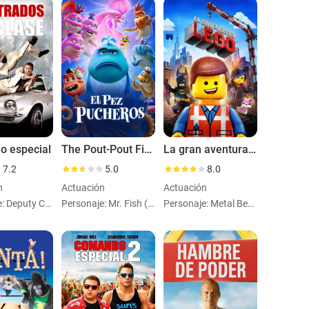
 especial
The Pout-Pout Fish
La gran aventura Lego
7.2
5.0
8.0
n
Actuación
Actuación
Personaje: Deputy Chief Hardy
Personaje: Mr. Fish (voice)
Personaje: Metal Beardvoice