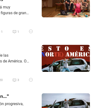
tá muy
figuras de gran
tos tiempos
as generales suelen
Prim
1
1
)
e las
s de América. O
ien. Existen
ente rondaría
ás, existe Mas
20
3
n..."
ón progresiva,