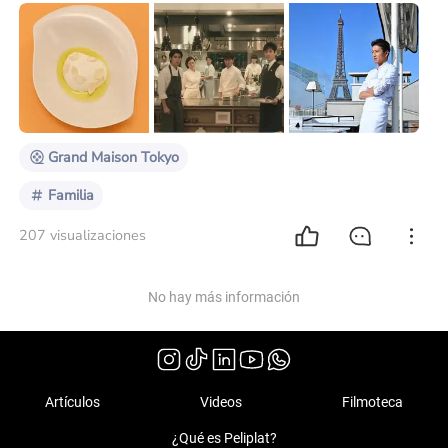
Kishida de Quintessence, quienproporcionó
recetaspara "GRANDE MAISON TOKYO" y el chef
Thomas Frebel de INUA queproporcionó recetaspara
"gaku" Losplatos y las historias detrás de ellos. Leche
de cabra Bavariapor excelencia ; Baviera de leche de
cabra Goat Milk Bavaria es unplato que Quintessence
ha estado haciendo d
Grand Maison Tokyo
Familia
207 visualizaciones
No hay más información
Artículos
Videos
Filmoteca
¿Qué es Peliplat?