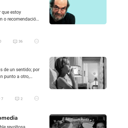
r que estoy
ón o recomendación.
 dejado para la
 puro hachazo
0
36
s de un sentido; por
n punto a otro,
 implique el
a de un porvenir.
7
2
comedia
ble revoltosa