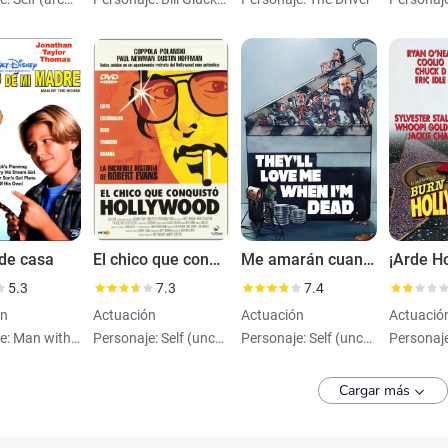
de casa
El chico que conquistó Hollywood
Me amarán cuando esté muerto
¡Arde H
5.3
7.3
7.4
ón
Actuación
Actuación
Actuació
Personaje: Man with Kite (uncredited)
Personaje: Self (uncredited) (archiveFootage)
Personaje: Self (uncredited) (archiveFootage)
Cargar más