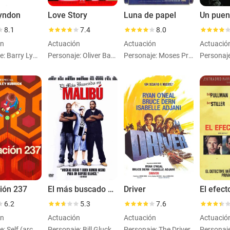
Lyndon
Love Story
Luna de papel
8.1
7.4
8.0
ón
Actuación
Actuación
Actuació
Personaje: Barry Lyndon
Personaje: Oliver Barrett IV
Personaje: Moses Pray
ión 237
El más buscado en Malibú
Driver
El efect
6.2
5.3
7.6
ón
Actuación
Actuación
Actuació
Personaje: Self (archiveFootage)
Personaje: Bill Gluckman
Personaje: The Driver