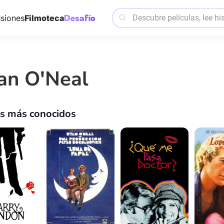
siones
Filmoteca
an O'Neal
os más conocidos