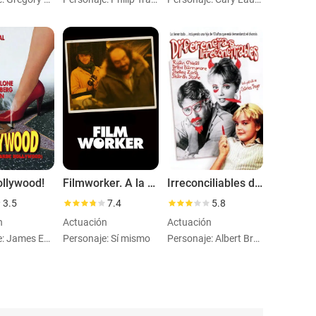
ollywood!
Filmworker. A la sombra de Kubrick
Irreconciliables diferencias
3.5
7.4
5.8
n
Actuación
Actuación
Personaje: James Edmunds
Personaje: Sí mismo
Personaje: Albert Brodsky