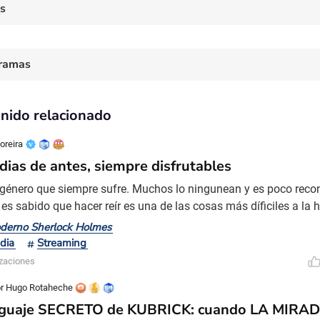
es
ramas
nido relacionado
oreira
ias de antes, siempre disfrutables
género que siempre sufre. Muchos lo ningunean y es poco recon
es sabido que hacer reír es una de las cosas más díficiles a la h
 suele recibir pocos premios en las ceremonias —¿cuándo fue l
derno Sherlock Holmes
edia ganó Mejor película en los Oscars?, seguramente tengamo
dia
Streaming
e en el tiempo—. Suelen ser también ninguneadas por e
izaciones
or Hugo Rotaheche
nguaje SECRETO de KUBRICK: cuando LA MIRAD