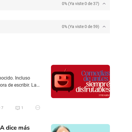
0% (Ya viste 0 de 37)
0% (Ya viste 0 de 59)
ocido. Incluso
ora de escribir. La
a última vez que
s que viajar
7
1
A dice más