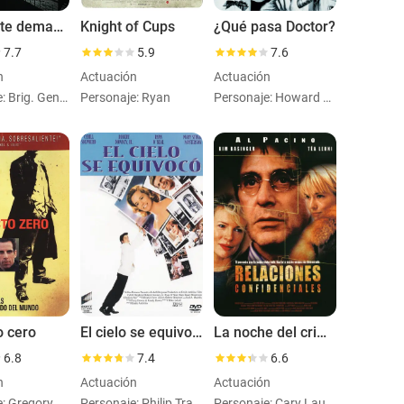
Un puente demasiado lejos
Knight of Cups
¿Qué pasa Doctor?
7.7
5.9
7.6
n
Actuación
Actuación
Personaje: Brig. Gen. Gavin
Personaje: Ryan
Personaje: Howard Bannister
o cero
El cielo se equivocó
La noche del crimen
6.8
7.4
6.6
n
Actuación
Actuación
Personaje: Gregory Stark
Personaje: Philip Train
Personaje: Cary Launer