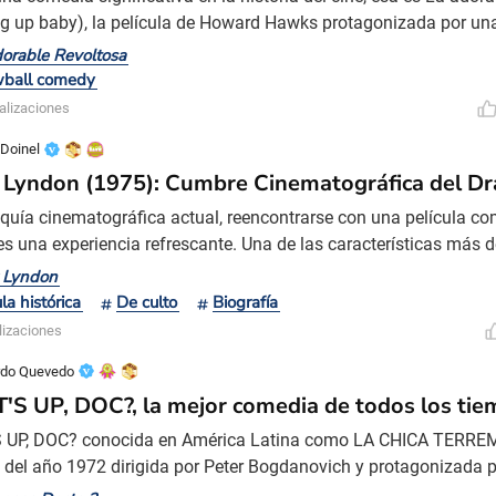
ng up baby), la película de Howard Hawks protagonizada por un
 que hayan alumbrado el cinematógrafo: Katharine Hepburn y C
orable Revoltosa
que protagonizó cuatro películas en los 30’s del siglo pasado (bu
wball comedy
a equivocada -The Philadelphia Story- fue en verdad
alizaciones
 Doinel
 Lyndon (1975): Cumbre Cinematográfica del Dr
equía cinematográfica actual, reencontrarse con una película c
es una experiencia refrescante. Una de las características más 
 sin duda, su brillantez visual. Kubrick, un maestro de la puesta
 Lyndon
rma cada fotograma en un lienzo vibrante que impresiona con 
la histórica
De culto
Biografía
. Inspirándose en los grandes pintores de siglos pas
lizaciones
rdo Quevedo
S UP, DOC?, la mejor comedia de todos los ti
 UP, DOC? conocida en América Latina como LA CHICA TERRE
a del año 1972 dirigida por Peter Bogdanovich y protagonizada 
'Neal. Es una de las películas favoritas de varios directores den