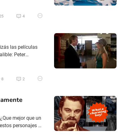
inigualable,
25
4
izás las películas
lible: Peter
que vivió entre
 Bafici, son de esas
8
2
osamente
¿Que mejor que un
 estos personajes a
rturbador, pero