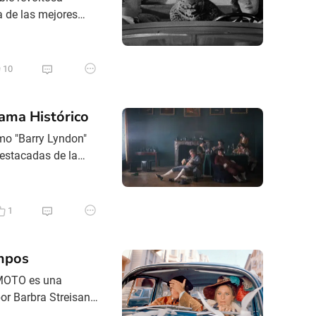
a de las mejores
ary Grant, una
eno, la última,
10
ama Histórico
omo "Barry Lyndon"
destacadas de la
 en escena,
su grandeza y
1
empos
MOTO es una
por Barbra Streisand
tro de la industria y