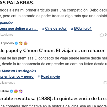
LAS PALABRAS.
nidos a este mi primer artículo para una competición! Debo deci
o, pero entusiasmado de poder traerles algo más que una opini
 vamos a detener a desentrañar las claves de un creador que ha
splandor
idad toda una OBRA MAESTRA. Vamos a meternos de cabeza, a
La escena que define a un director
Cine de autor
ElConjuro4
 con un vaso de leche en la mano o tal vez tarareando Cantand
lizaciones
2
 Tripodero
de papel y C'mon C'mon: El viajar es un rehacer
inal de las premisas El concepto de viaje puede leerse desde má
, desde la transparencia de emprender un camino físico desde u
 en que existe la posibilidad de metaforizar y que el transitar no
 y Morir en Los Ángeles
nto de los cuerpos sino de las experiencias vividas y la aventur
ula en blanco y negro
Road movie
’mon: siempre adelante (C’mon C’mon, 2021)
alizaciones
Faliero
orable revoltosa (1938): la quintaesencia de la 
una comedia significativa en la historia del cine, esa es La adora