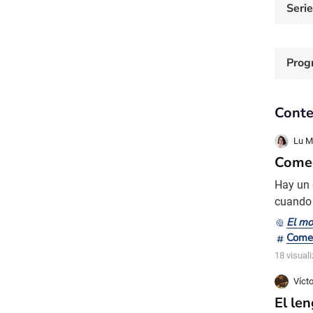
Seri
Prog
Conte
Lu M
Comed
Hay un 
cuando 
comedia
El mo
una com
Come
bastant
18 visual
Víct
El le