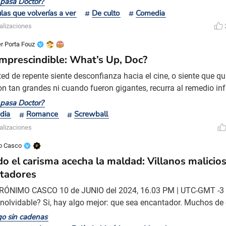
pasa Doctor?
 de gran inspiración para las generaciones futuras. Con un sello 
ulas que volverías a ver
De culto
Comedia
vich realiza una remake del clásico BRINGING UP B
alizaciones
er Porta Fouz
imprescindible: What’s Up, Doc?
sted de repente siente desconfianza hacia el cine, o siente que qu
on tan grandes ni cuando fueron gigantes, recurra al remedio infa
vich. Casi todas las películas del brillante señor Bogdanovich, 
pasa Doctor?
2022 y visitó la Argentina en 2016 en ocasión del décimo octavo
dia
Romance
Screwball
r sí solas, nos pueden devolver con cr
alizaciones
o Casco
o el carisma acecha la maldad: Villanos malici
tadores
RÓNIMO CASCO 10 de JUNIO del 2024, 16.03 PM | UTC-GMT -3 
 inolvidable? Si, hay algo mejor: que sea encantador. Muchos de
o de los años nos entregaron su costado más vil, inquietante y pe
o sin cadenas