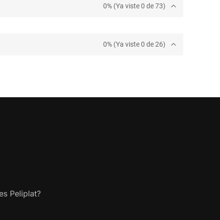
0% (Ya viste 0 de 73)
0% (Ya viste 0 de 26)
s Peliplat?