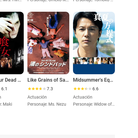
Over Your Dead Body
Like Grains of Sand
Midsummer's Equation
6.1
7.3
6.6
n
Actuación
Actuación
e: Maki
Personaje: Ms. Nezu
Personaje: Widow of Police Detective Tsukahara