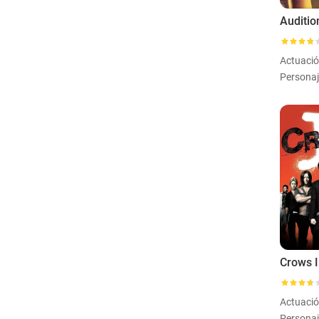
Auditio
Actuaci
Personaj
Crows I
Actuaci
Personaj