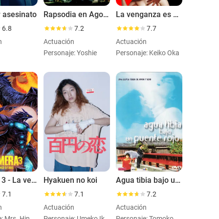
r asesinato
Rapsodia en Agosto
La venganza es mía
6.8
7.2
7.7
n
Actuación
Actuación
Personaje: Yoshie
Personaje: Keiko Oka
Gamera 3 - La venganza de Iris
Hyakuen no koi
Agua tibia bajo un puente rojo
7.1
7.1
7.2
n
Actuación
Actuación
Personaje: Mrs. Hinohara - Ayana's Aunt
Personaje: Umeko Ikeuchi
Personaje: Tomoko Sasano