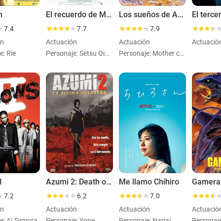
n
El recuerdo de Marnie
Los sueños de Akira Kurosawa
El terce
7.4
7.7
7.9
ón
Actuación
Actuación
Actuació
e: Rie
Personaje: Setsu Oiwa (voice)
Personaje: Mother carrying child
I
Azumi 2: Death or Love
Me llamo Chihiro
7.2
6.2
7.0
ón
Actuación
Actuación
Actuació
e: Ai Tomura
Personaje: Yone
Personaje: Nagai