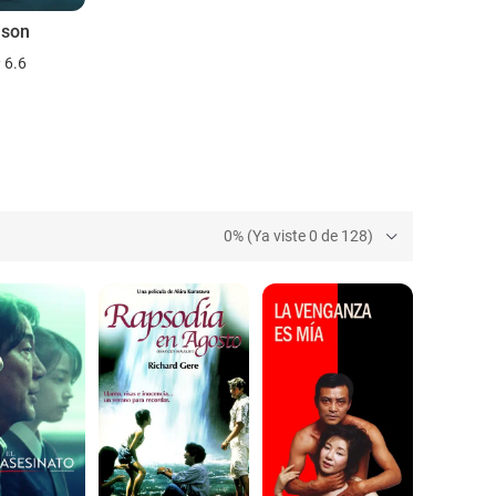
ason
6.6
0% (Ya viste 0 de 128)