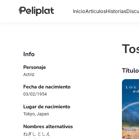
Inicio
Artículos
Historias
Discu
To
Info
Personaje
Títul
Actriz
Fecha de nacimiento
03/02/1954
Lugar de nacimiento
Tokyo, Japan
Nombres alternativos
ねぎし としえ