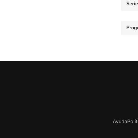
Seri
Prog
Ayuda
Polí