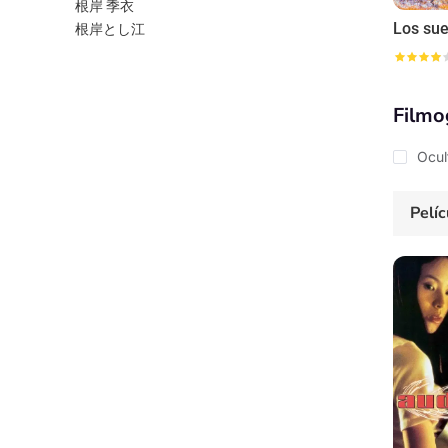
根岸 季衣
根岸とし江
Filmo
Ocul
Pelíc