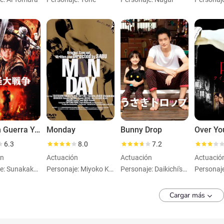
La Gran Guerra Yokai
Monday
Bunny Drop
6.3
8.0
7.2
ón
Actuación
Actuación
Actuació
Personaje: Sunakake Baba
Personaje: Miyoko Kondô, Mitsuo's mother
Personaje: Daikichi's aunt
Personaj
Cargar más