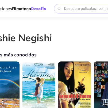
siones
Filmoteca
shie Negishi
os más conocidos