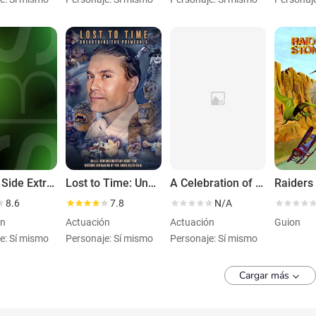
Side by Side Extra: Volume One
Lost to Time: Unearthing the Primevals
A Celebration of Tenacity
8.6
7.8
N/A
ón
Actuación
Actuación
Guion
e: Sí mismo
Personaje: Sí mismo
Personaje: Sí mismo
Cargar más