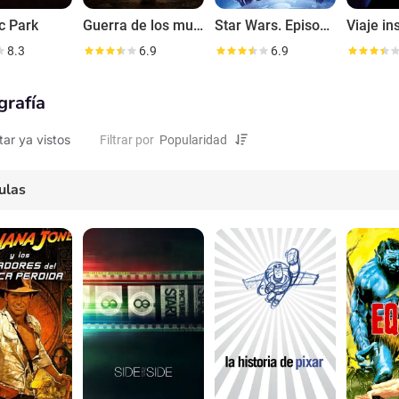
c Park
Guerra de los mundos
Star Wars. Episodio I: La amenaza fantasma
Viaje in
8.3
6.9
6.9
grafía
tar ya vistos
Filtrar por
ulas