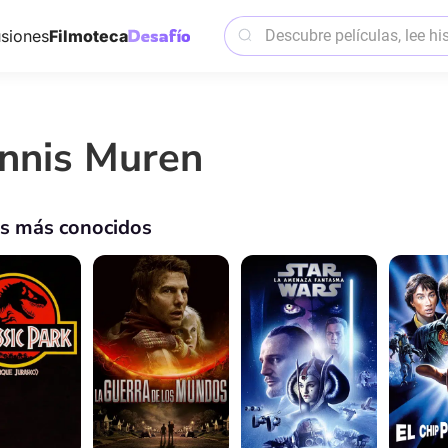
siones
Filmoteca
nnis Muren
os más conocidos