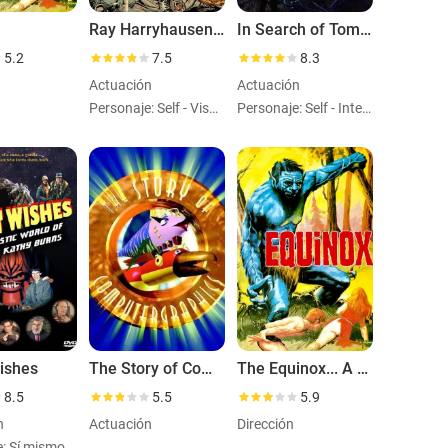
Ray Harryhausen: Special Effects Titan
In Search of Tomorrow
5.2
7.5
8.3
Actuación
Actuación
Personaje: Self - Visual Effects Supervisor of Star Wars
Personaje: Self - Interviewee
ishes
The Story of Computer Graphics
The Equinox... A Journey Into the Supernatural
8.5
5.5
5.9
n
Actuación
Dirección
e: Sí mismo