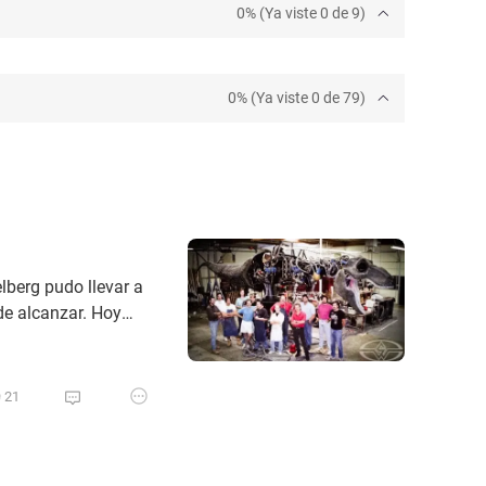
0% (Ya viste 0 de 9)
0% (Ya viste 0 de 79)
elberg pudo llevar a
de alcanzar. Hoy
ster que nos ha
c Park. Los modelos
21