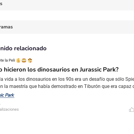
es
ramas
nido relacionado
e la Peli
 hicieron los dinosaurios en Jurassic Park?
 la vida a los dinosaurios en los 90s era un desafío que sólo Spi
n la maestría que había demostrado en Tiburón que era capaz 
emos la peli con la escena más icónica de este clásico Blockbu
sic Park
uído como cinéfilos. Si, esta es una declaración, te amo Jurassi
os, es decir los dinosaurios mega realis
alizaciones