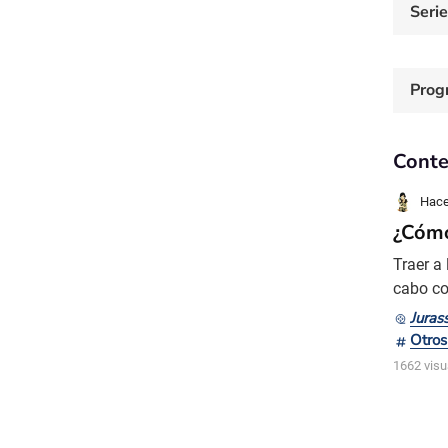
Seri
Prog
Conte
Hacet
¿Cómo
Traer a
cabo co
nos hac
Juras
constit
Otros
robótic
1662 visu