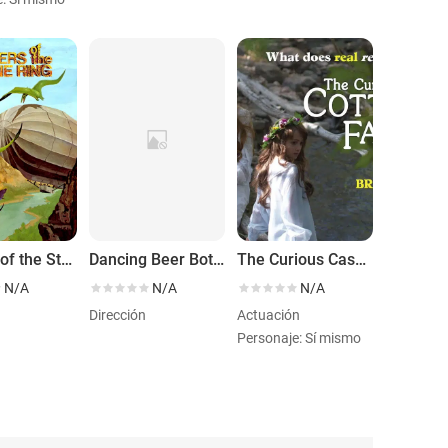
Raiders of the Stone Ring
Dancing Beer Bottles
The Curious Case of the Cottingley Fairies
N/A
N/A
N/A
Dirección
Actuación
Personaje: Sí mismo