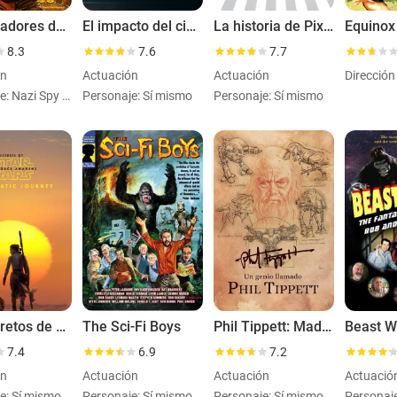
Los cazadores del arca perdida
El impacto del cine digital
La historia de Pixar
Equinox
8.3
7.6
7.7
ón
Actuación
Actuación
Dirección
Personaje: Nazi Spy on the Airplaneuncredited
Personaje: Sí mismo
Personaje: Sí mismo
Los secretos de El despertar de la fuerza: Un viaje cinematográfico
The Sci-Fi Boys
Phil Tippett: Mad Dreams and Monsters
Beast W
7.4
6.9
7.2
ón
Actuación
Actuación
Actuació
e: Sí mismo
Personaje: Sí mismo
Personaje: Sí mismo
Personaj