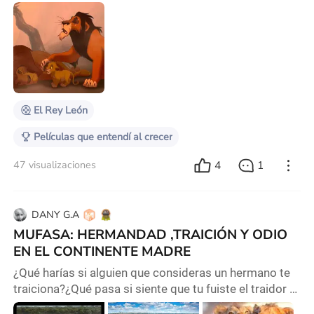
volver a verla años después, me di cuenta de que hay
mucho más en juego. La película aborda temas como
la muerte de un ser querido, la carga de la
responsabilidad, la culpa y el miedo al pasado. La
escena de la muerte de Mufasa, por ejemplo, va más
allá de la tristeza; refleja nuestras propias
El Rey León
Películas que entendí al crecer
4
1
47 visualizaciones
DANY G.A
MUFASA: HERMANDAD ,TRAICIÓN Y ODIO
EN EL CONTINENTE MADRE
¿Qué harías si alguien que consideras un hermano te
traiciona?¿Qué pasa si siente que tu fuiste el traidor ?
Para este punto rondará en nuestra mente la frase