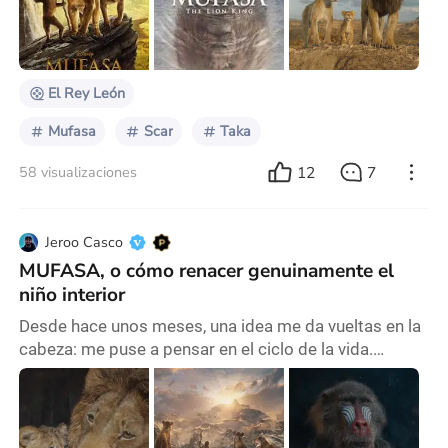
precuela de nombre Mufasa, profundiza sobre cómo
fue la vida del padre de Simba antes de convertirse en
rey y cómo unos hermanos que originalmente
El Rey León
Mufasa
Scar
Taka
12
7
58 visualizaciones
Jeroo Casco
MUFASA, o cómo renacer genuinamente el
niño interior
Desde hace unos meses, una idea me da vueltas en la
cabeza: me puse a pensar en el ciclo de la vida.
Probablemente sea algo que nos sucede a todas las
personas treintañeras, ya que nos encontramos casi
en la mitad de nuestras vidas. Miramos un poco para
atrás, tratando de fijar en la memoria la mayor