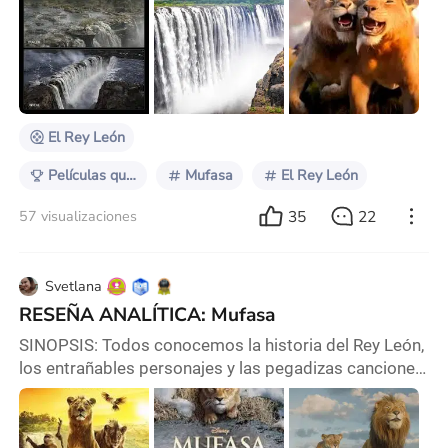
“Esa historia me resulta familiar”…y si que lo es .Para
recordar hay que viajar en el tiempo, a cuando todavía
creíamos en cuentos de hadas . Entonces llegamos a
una historia que marco la infancia de más de uno de
nosotros, y esa fue el clási
El Rey León
Películas que Resaltan Lugares
Mufasa
El Rey León
35
22
57 visualizaciones
Svetlana
RESEÑA ANALÍTICA: Mufasa
SINOPSIS: Todos conocemos la historia del Rey León,
los entrañables personajes y las pegadizas canciones,
pero sobre todo el trágico final de Mufasa el padre de
Simba, sin embargo, no conocemos más allá del
personaje Mufasa, por lo que, en esta película