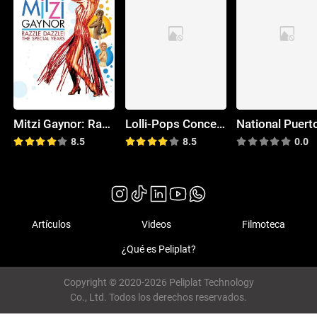
Mitzi Gaynor: Razzle Dazzle! The Special Years
Lolli-Pops Concerts: The Orchestra - A Happy Family
8.5
8.5
0.0
Artículos
Videos
Filmoteca
¿Qué es Peliplat?
Copyright © 2020-2026 Peliplat Technology
Co., Ltd. Todos los derechos reservados.