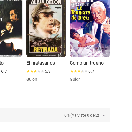
to
El matasanos
Como un trueno
6.7
5.3
6.7
Guion
Guion
0% (Ya viste 0 de 2)