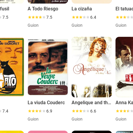
 fusil
A Todo Riesgo
La cizaña
El tatua
7.5
7.5
6.4
Guion
Guion
Guion
La viuda Couderc
Angelique and the King
Anna K
7.4
6.9
6.6
Guion
Guion
Guion