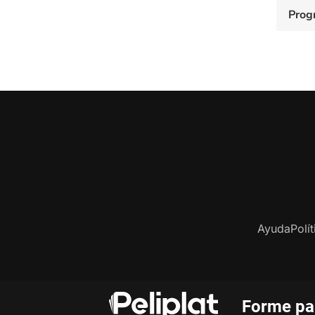
Prog
Ayuda
Polí
Forme par