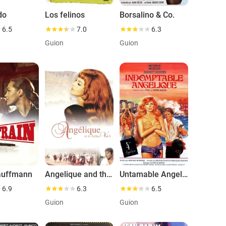
do
Los felinos
Borsalino & Co.
6.5
7.0
6.3
Guion
Guion
auffmann
Angelique and the Sultan
Untamable Angelique
6.9
6.3
6.5
Guion
Guion