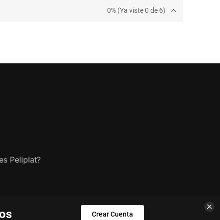
0% (Ya viste 0 de 6)
s Peliplat?
los
Crear Cuenta