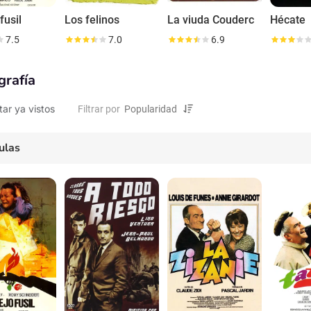
 fusil
Los felinos
La viuda Couderc
Hécate
7.5
7.0
6.9
grafía
tar ya vistos
Filtrar por
ulas