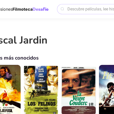
siones
Filmoteca
scal Jardin
os más conocidos