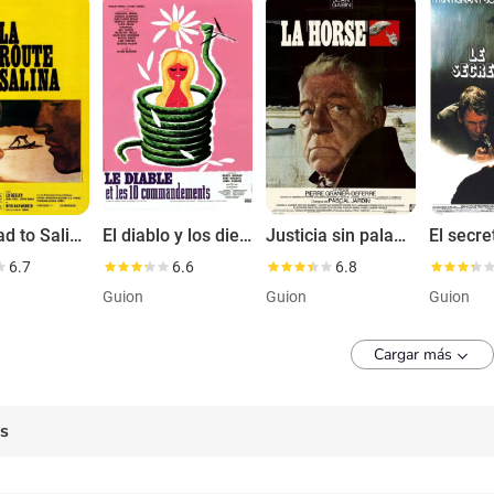
The Road to Salina
El diablo y los diez mandamientos
Justicia sin palabras
El secre
6.7
6.6
6.8
Guion
Guion
Guion
Cargar más
es