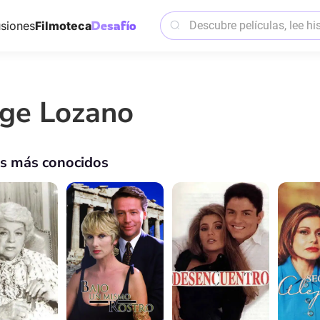
siones
Filmoteca
rge Lozano
os más conocidos