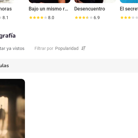
horas
Bajo un mismo rostro
Desencuentro
8.1
8.0
6.9
grafía
tar ya vistos
Filtrar por
ulas