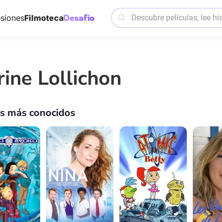
siones
Filmoteca
rine Lollichon
os más conocidos