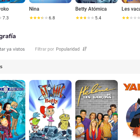
yoko
Nina
Betty Atómica
7.3
6.8
5.4
grafía
tar ya vistos
Filtrar por
es