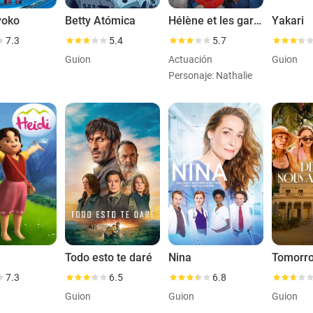
yoko
Betty Atómica
Hélène et les garçons
Yakari
7.3
5.4
5.7
Guion
Actuación
Guion
Personaje: Nathalie
Todo esto te daré
Nina
Tomorro
7.3
6.5
6.8
Guion
Guion
Guion