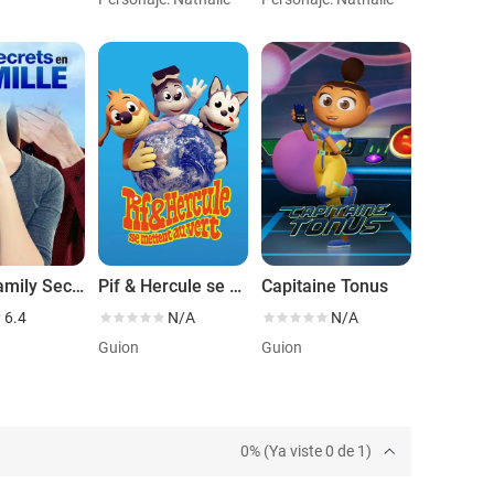
Small Family Secrets
Pif & Hercule se mettent au vert
Capitaine Tonus
6.4
N/A
N/A
Guion
Guion
0% (Ya viste 0 de 1)