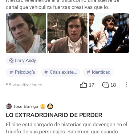
Nietzsche entiende al artista como una suerte de
canal que vehiculiza fuerzas creativas que lo
trascienden. El arte como objeto de reflexión es un
elemento que siempre vuelve a la obra de Nietzsche.
El filósofo concibe al arte no como una simple
expresión individual, sino como la manifestación de
fuerzas más profundas que operan a través del
artista. Para él, la verdadera creatividad es más una en
Jim y Andy
Psicología
Crisis existencial
Identidad
17
18
58 visualizaciones
Jose Barriga
LO EXTRAORDINARIO DE PERDER
El cine está cargado de historias que devengan en el
triunfo de sus personajes. Sabemos que cuando