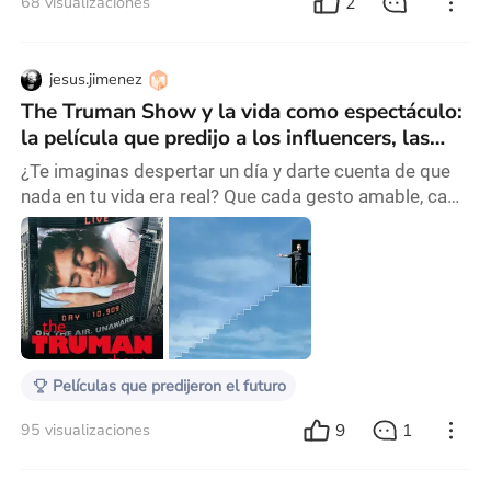
2
68 visualizaciones
jesus.jimenez
The Truman Show y la vida como espectáculo:
la película que predijo a los influencers, las
redes y Black Mirror
¿Te imaginas despertar un día y darte cuenta de que
nada en tu vida era real? Que cada gesto amable, cada
charla y cada interacción eran solo parte de un guion
diseñado para entretener a otros. En 1998, The
Truman Show nos planteó esa inquietante pregunta.
Truman Burbank llevaba una vida perfecta en un
pueblo ideal, hasta que comenzó a notar que algo no
encajaba. Lo que parecía una historia de fic
Películas que predijeron el futuro
9
1
95 visualizaciones