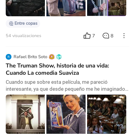
prestigiosa Escuela de Arte Dramático de Yale, donde
obtuvo una maestría en Bellas Artes. Su base
Entre copas
7
8
54 visualizaciones
Rafael Brito Soto
The Truman Show, historia de una vida:
Cuando La comedia Suaviza
Cuando supe sobre esta película, me pareció
interesante, ya que desde pequeño me he imaginado
cómo sería si mi vida fuese un programa televisivo
donde me grabaran constantemente. Esto puede
parecer un sueño fantasioso, pero fue en parte por
eso que me llamó la atención. A simple vista, The
Truman Show podría parecer una comedia absurda.
Después de todo,¿ cómo es posible que alguien no se