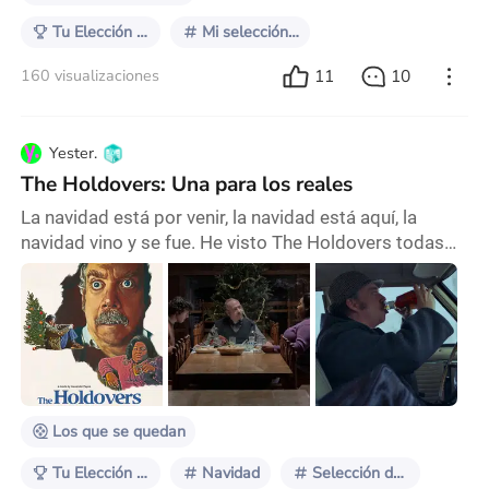
Tu Elección Especial para Navidad
Mi selección para Diciembre
11
10
160 visualizaciones
Yester.
The Holdovers: Una para los reales
La navidad está por venir, la navidad está aquí, la
navidad vino y se fue. He visto The Holdovers todas
las navidades desde que salió (osea, ésta y la anterior
porque salió el año pasado) y en ambas ocasiones
me pegó como una palmada en la espalda y un cálido
apretón de manos para seguir adelante con lo mío.
Una comedia que se sitúa en la navidad, pero esta es
una navidad lúgubre, con personajes r
Los que se quedan
Tu Elección Especial para Navidad
Navidad
Selección de película