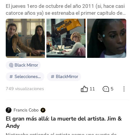
El jueves 1ero de octubre del año 2011 (si, hace casi
catorce años ya) se estrenaba el primer capítulo de
una serie que daría pie a decenas de distintas
producciones a inspirarse en ella. O copiarse en tal
caso. Black Mirror es por demasía la producción
audiovisual relacionada con la tecnología más
influyente e importante de los últimos veinte años.
Con sus altos y bajos esta impactante antología
Black Mirror
Selecciones especiales
BlackMirror
11
5
749 visualizaciones
Francis Cobo
El gran más allá: la muerte del artista. Jim &
Andy