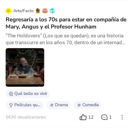
Arte/Facto
Regresaría a los 70s para estar en compañía de
Mary, Angus y el Profesor Hunham
“The Holdovers” (Los que se quedan), es una historia
que transcurre en los años 70, dentro de un internado
de estudiantes privilegiados en Nueva Inglaterra,
Estados Unidos. Es el momento de las vacaciones de
final de año. Paul Hunham (interpretado por Paul
Giamatti), es un profesor malhumorado de historia
que queda encargado de cuidar a unos alumnos que
no tienen donde pasar las festividades. Entr
Qué bello es vivir
Películas que volverías a ver
Drama
Comedia
12
1
5630 visualizaciones