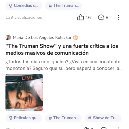
dé cuenta
Comedias que se ponen serias
The Truman Show
16
8
139 visualizaciones
Maria De Los Angeles Koleckar
"The Truman Show" y una fuerte crítica a los
medios masivos de comunicación
¿Todos tus días son iguales? ¿Vivís en una constante
monotonía? Seguro que sí…pero esperá a conocer la
vida de Truman Burbank. La vida de Truman parece
normal. Se levanta, desayuna, se lava los dientes, se
cambia y se va a trabajar. Podríamos decir que es la
rutina que hacemos todos a diario. Sin embargo, en
nuestras vidas, hay pequeñas cosas que pueden ir
cambiando o variando según las circunstan
Películas que entendí al crecer
The Truman Show
Show de Truman