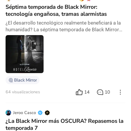
Séptima temporada de Black Mirror:
tecnología engañosa, tramas alarmistas
¿El desarrollo tecnológico realmente beneficiará a la
humanidad? La séptima temporada de Black Mirror
continúa explorando el impacto de la tecnología del
futuro en la vida humana. Sin embargo, mientras veía
esta temporada, noté que sus giros argumentales con
frecuencia ponen a prueba la credibilidad. Si bien los
escritores resaltaron efectivamente los peligros de la
tecnología, subestimaron la hab
Black Mirror
14
10
64 visualizaciones
Jeroo Casco
¿La Black Mirror más OSCURA? Repasemos la
temporada 7