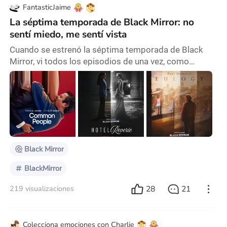
FantasticJaime
La séptima temporada de Black Mirror: no
sentí miedo, me sentí vista
Cuando se estrenó la séptima temporada de Black
Mirror, vi todos los episodios de una vez, como
siempre he hecho con otras series. Pero esta vez
sucedió algo inesperado. La serie no me dejó piel de
gallina ni una angustia existencial. En cambio, sentí
algo extrañamente reconfortante, incluso catártico. Sí,
los seis nuevos episodios siguen arraigados en la
ciencia ficción, transcurren en un futuro
Black Mirror
BlackMirror
28
21
219 visualizaciones
Colecciona emociones con Charlie