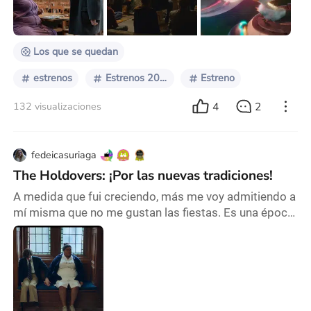
octavo largometraje de Alexander Payne es tan
simple y transparente en su estructura como
conmove
Los que se quedan
estrenos
Estrenos 2024
Estreno
4
2
132 visualizaciones
fedeicasuriaga
The Holdovers: ¡Por las nuevas tradiciones!
A medida que fui creciendo, más me voy admitiendo a
mí misma que no me gustan las fiestas. Es una época
de reflexión pero que inevitablemente trae consigo
algo melancólico que se oculta entre luces, árboles y
un viejo vestido de rojo. Se imaginarán a partir de este
comentario que mucho menos me gustan las
películas navideñas que, en mi opinión, mezclan la
cara más superficial de la festividad con