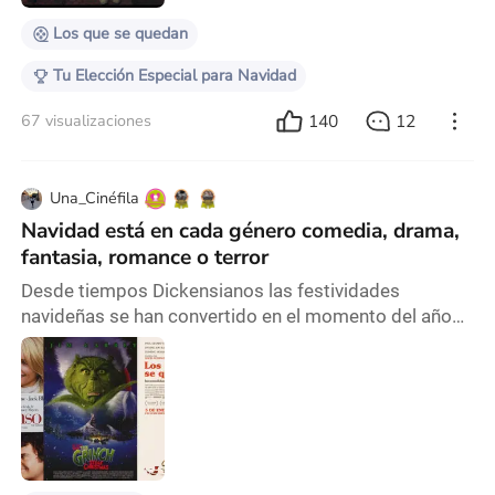
Los que se quedan
Tu Elección Especial para Navidad
140
12
67 visualizaciones
Una_Cinéfila
Navidad está en cada género comedia, drama,
fantasia, romance o terror
Desde tiempos Dickensianos las festividades
navideñas se han convertido en el momento del año
para ser la mejor versión de nosotros mismos. Nos
empapamos del espíritu navideño, referencia a los
tres fantasmas que visitan a Scrooge, para llenar
nuestro corazón de esperanza, solidaridad, perdón y
re-conexión familiar. En los diferentes géneros
cinematográficos estos temas son la guía. Así es
amigos