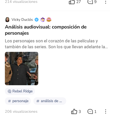
27
9
214 visualizaciones
Vicky Duclós
Análisis audiovisual: composición de
personajes
Los personajes son el corazón de las películas y
también de las series. Son los que llevan adelante la
puja del drama en cada historia. Entendemos como
personajes a aquellos sujetos -animados, animales o
humanos- que encarnan los deseos, las metas,
acciones y conflictos del relato. A partir de esto
podemos diseccionar qué elementos forman parte de
la composición a la hora de escribir y analizar un
Rebel Ridge
personaje
análisis de films
3
1
206 visualizaciones