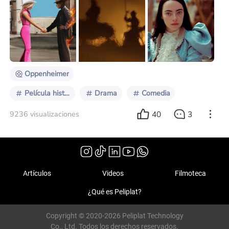
auténtica decadencia hay una interesante elección de
películas, quizás más interesante que en años previos,
por lo que haremos un breve repaso de cada una de
ellas. Muchas ya tuvieron su propia reseña, que
pueden encontrar en este mismo canal. Siga el baile
Em
Oppenheimer
Película histórica
Drama
Comedia
40
3
9236 visualizaciones
Artículos
Videos
Filmoteca
¿Qué es Peliplat?
Copyright © 2020-2026 Peliplat Technology
Co., Ltd. Todos los derechos reservados.