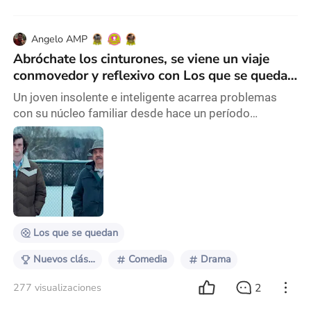
Angelo AMP
Abróchate los cinturones, se viene un viaje
conmovedor y reflexivo con Los que se quedan
(2023).
Un joven insolente e inteligente acarrea problemas
con su núcleo familiar desde hace un período
prolongado, mas, un acaecimiento imprevisto en su
centro estudiantil guiado por un enseñante
cascarrabias trastocará como nunca antes su
existencia… Los que se quedan… es la cinta que
analizaré próximamente… síganme a esta particular
travesía suscitada en la década setentera. La jornada
del viernes pude
Los que se quedan
Nuevos clásicos de 2020
Comedia
Drama
2
277 visualizaciones