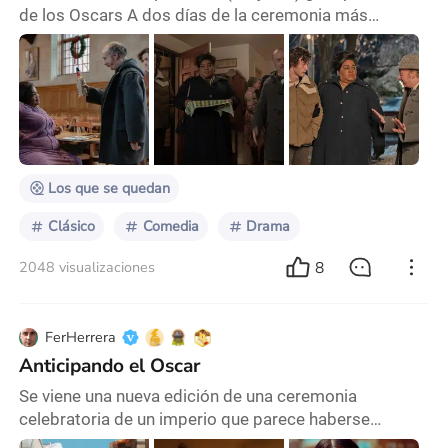
de los Oscars A dos días de la ceremonia más
importante del mundo cinematográfico, las apuestas
se agitan y los prodes comienzan a delinear a los
ganadores y perdedores del público. Todos discuten
con fervor sobre las casillas a tachar en cada terna,
pero pocos piensan en las que quedan vacías. Sin
escrúpulos, descartan aquellas producciones su
Los que se quedan
Clásico
Comedia
Drama
8
2048 visualizaciones
FerHerrera
Anticipando el Oscar
Se viene una nueva edición de una ceremonia
celebratoria de un imperio que parece haberse
cansado de sí mismo. Más allá de ese escenario de