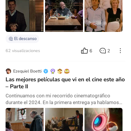
por transcurrir en la temporada festiva o tienen algún
otro ingrediente que las convierte en lo que son? The
Holiday, The Holdovers y Die Hard conforman tres
géneros distintos, como lo pueden ser una comedia
romántica, un drama y una película de acción
El descanso
6
2
62 visualizaciones
Ezequiel Boetti
Las mejores películas que vi en el cine este año
– Parte II
Continuamos con mi recorrido cinematográfico
durante el 2024. En la primera entrega ya hablamos
de Cómplices del engaño, El niño y la garza, El planeta
de los simios: Nuevo reino y Guerra civil, y ahora es
turno de otras cuatro. -Los que se quedan (The
Holdovers, Estados Unidos), de Alexander Payne El