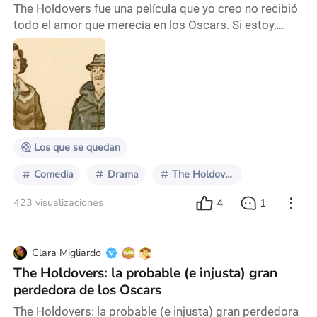
The Holdovers fue una película que yo creo no recibió
todo el amor que merecía en los Oscars. Si estoy,
consciente de que tuvo cinco nominaciones,
llevándose incluso la estatuilla de Mejor Actriz de
Reparto, pero yo creo que eso no fue suficiente. Esta
película es demasiado buena. Así que agárrense
porque haré lo mismo que he hecho con mi familia y
amigos los últimos tres meses y les hablaré sobre
Los que se quedan
Comedia
Drama
The Holdovers
4
1
423 visualizaciones
Clara Migliardo
The Holdovers: la probable (e injusta) gran
perdedora de los Oscars
The Holdovers: la probable (e injusta) gran perdedora