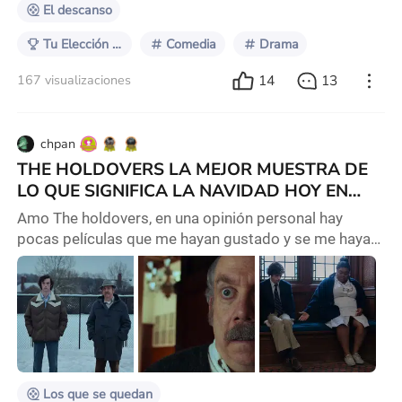
El descanso
Tu Elección Especial para Navidad
Comedia
Drama
14
13
167 visualizaciones
chpan
THE HOLDOVERS LA MEJOR MUESTRA DE
LO QUE SIGNIFICA LA NAVIDAD HOY EN
DIA.
Amo The holdovers, en una opinión personal hay
pocas películas que me hayan gustado y se me hayan
quedado tanto en la mente, The holdovers es una
historia sobre la unión y sobre las fachadas que
tenemos como personas. Normalmente y gracias a
los estereotipos solemos tener una idea muy fija de
cómo es la gente sin conocerla, y siempre pasa lo
mismo que en cuanto conocemos a alguien del cual
tuvimos
Los que se quedan