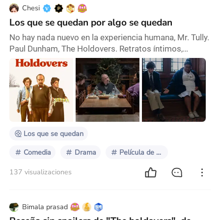
Chesi
Los que se quedan por algo se quedan
No hay nada nuevo en la experiencia humana, Mr. Tully.
Paul Dunham, The Holdovers. Retratos íntimos,
vínculos familiares entrañables, el tesoro de la
amistad, la poesía y belleza en los mismos pueblos de
Estados Unidos donde los hermanos Coen
encuentran el patetismo y el humor. El poder
transformador del viaje, de la ruta, de la aventura en lo
inesperado. Una respetuosa crítica a la sociedad
norte
Los que se quedan
Comedia
Drama
Película de carretera
137 visualizaciones
Bimala prasad