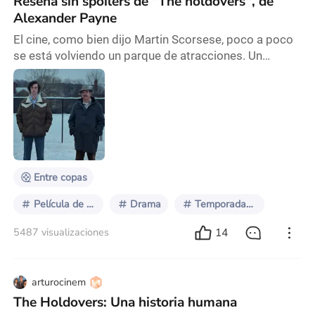
Reseña sin spoilers de "The holdovers", de
Alexander Payne
El cine, como bien dijo Martin Scorsese, poco a poco
se está volviendo un parque de atracciones. Un
constante estímulo a base de mucho ruido, escenas
de acción, tan espectaculares que terminan siendo
ridículas, y efectos visuales, cada vez más
defectuosos, que como fuegos artificiales mantienen
distraído al espectador y, sí, tal vez lo hacen pasar un
buen rato, pero la experiencia no dura más allá
Entre copas
Película de carretera
Drama
Temporadade Premios 2024
14
5487 visualizaciones
arturocinem
The Holdovers: Una historia humana