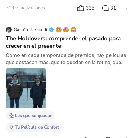
335
31
719 visualizaciones
Gastón Garibaldi
The Holdovers: comprender el pasado para
crecer en el presente
Como en cada temporada de premios, hay películas
que destacan más, que te quedan en la retina, que
tienen diálogos que dan vueltas en tu cabeza, planos
memorables, y después están las otras, que quizá lo
que más te queda es la trama, pero a los días ya te
olvidaste de todo lo que allí sucede, no te da mucho
lugar a segundas lecturas, queda en la nada. Esto no
sucede con The Holdovers, la última pe
Los que se quedan
Tu Película de Confort