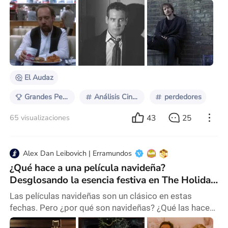
éstos logran el éxito o se empiezan a sentir plenos y
realizados, es porque estamos cerca del desenlace.
Nos gusta ver biopics de personajes que logran
superar barreras y consiguen triunfar, o historias
románticas en donde finalmente nuestros personajes
consiguen reencontrarse ante la adversidad. Aun
El Audaz
Grandes Perdedores
Análisis Cinéfilo
perdedores
43
25
65 visualizaciones
Alex Dan Leibovich | Erramundos
¿Qué hace a una película navideña?
Desglosando la esencia festiva en The Holiday,
The Holdovers y Die Hard
Las películas navideñas son un clásico en estas
fechas. Pero ¿por qué son navideñas? ¿Qué las hace
merecedoras de este título? ¿Son así simplemente