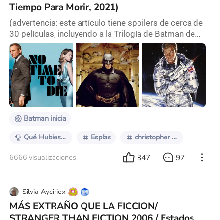
Tiempo Para Morir, 2021)
(advertencia: este artículo tiene spoilers de cerca de
30 películas, incluyendo a la Trilogía de Batman de
Christopher Nolan y toda la saga de filmes de James
Bond. Es necesario para demostrar el punto central
del análisis) En Batman Inicia (2005), Christopher
Nolan se decidió a contar los orígenes del Caballero
de la Noche, lo cual no era una novedad para el cine de
superhéroes pero sí para los f
Batman inicia
Qué Hubiese Pasado Si el Personaje No Moría…
Espías
christopher nolan
347
97
6666 visualizaciones
Silvia Ayciriex
MÁS EXTRAÑO QUE LA FICCION/
STRANGER THAN FICTION 2006 / Estados