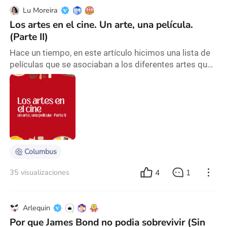
Lu Moreira
Los artes en el cine. Un arte, una película.
(Parte II)
Hace un tiempo, en este artículo hicimos una lista de
películas que se asociaban a los diferentes artes que
existen. Quisimos hacer una segunda parte, así que
aquí va. Un arte, una película, Parte II. El cine tiene una
capacidad muy diferente a los otros artes. Es uno que
incluye a los otros para existir. Y que, por valerse de la
narrativa y de contar historias, puede presentar
percepciones y mira
Columbus
4
1
35 visualizaciones
Arlequin
Por que James Bond no podia sobrevivir (Sin