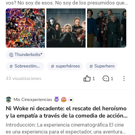
vos? No soy de esos. No soy de los presumidos que
creen que el cine de superhéroes contemporáneo es
la ruina del arte, ni de los artistas, ni que son manchas
imborrables para los actores y las actrices que toman
el trabajo. No soy de los que creen que si el artista
elige el dinero está asesinando su espíritu, ni
alejándose de su misión en el mundo
Thunderbolts*
Sobreestimada
superhéroes
Superhero
1
1
33 visualizaciones
Mis Cinexperiencias
Ni Woke ni decadente: el rescate del heroísmo
y la empatía a través de la comedia de acción
en el Superman de James Gunn
Introducción: La experiencia cinematográfica El cine
es una experiencia para el espectador, una aventura