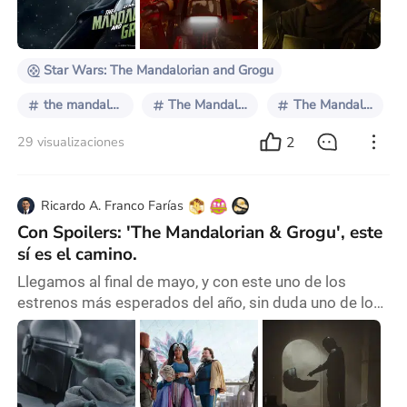
Pero entre las sombras y con el nacimiento de Disney
Plus como plataforma digital
Star Wars: The Mandalorian and Grogu
the mandalorian and grogu
The Mandalorian y Grogu
The Mandalorian
2
29 visualizaciones
Ricardo A. Franco Farías
Con Spoilers: 'The Mandalorian & Grogu', este
sí es el camino.
Llegamos al final de mayo, y con este uno de los
estrenos más esperados del año, sin duda uno de los
momentos cinematográficos del 2026. Hablamos,
por supuesto de 'The Mandalorian and Grogu', y claro
que teníamos que hablar de esta. Como preámbulo,
esta película quizás tenía algo de expectativas bajas a
nivel mundial, por la forma no convincente en que