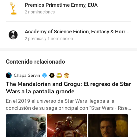
incluyendo Elf (2003), El lobo de Wall Street (2013),
Premios Primetime Emmy, EUA
Chef (2014) y Spiderman: de regreso a casa (2017),
2 nominaciones
entre otras. A través de su versatilidad como creador,
director y actor se consolidó como una figura
importante en la industria del entretenimiento.
Academy of Science Fiction, Fantasy & Horror Films, USA
2 premios y 1 nominación
Contenido relacionado
Chapa Servin
The Mandalorian and Grogu: El regreso de Star
Wars a la pantalla grande
En el 2019 el universo de Star Wars llegaba a la
conclusión de su saga principal con “Star Wars - Rise
of Skywalker” pero que a su vez derivo en un sin fin de
críticas y descontentos entre los fanáticos por la
mala ejecución de la trilogía de secuelas y decisiones
controversiales con los personajes icónicos y nuevos.