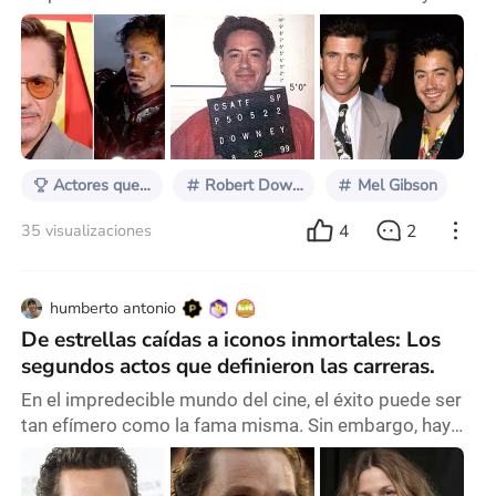
luego poco a poco se volvieron grandes estrellas,
también están los actores que al estar el su máximo
esplendor han decaído por diferentes circunstancias,
como el consumo las drogas, bancarrota, problemas
con la ley, etc. Por último están esos personajes que
han cometido errores en su vida por diferentes
motivo
Actores que regresaron a lo grande
Robert Downey Jr
Mel Gibson
4
2
35 visualizaciones
humberto antonio
De estrellas caídas a iconos inmortales: Los
segundos actos que definieron las carreras.
En el impredecible mundo del cine, el éxito puede ser
tan efímero como la fama misma. Sin embargo, hay
historias que demuestran que una carrera puede tener
un segundo acto, uno incluso más grande que el