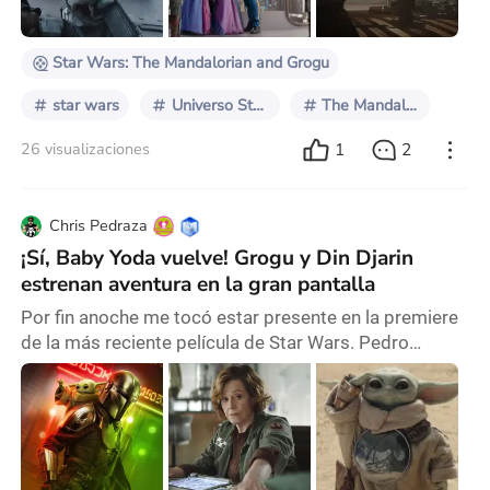
concluyó la tercera temporada de 'The Mandalo
Star Wars: The Mandalorian and Grogu
star wars
Universo Star Wars
The Mandalorian
1
2
26 visualizaciones
Chris Pedraza
¡Sí, Baby Yoda vuelve! Grogu y Din Djarin
estrenan aventura en la gran pantalla
Por fin anoche me tocó estar presente en la premiere
de la más reciente película de Star Wars. Pedro
Pascal vuelve a ponerse el casco de Din Djarin y se
trae a “la bendi” favorita de toda la galaxia para una
nueva aventura… pero ahora en la pantalla grande. Así
es, fui a ver The Mandalorian and Grogu. Y aquí les va
mi reseña SIN SPOILERS. Como muchos fans saben,