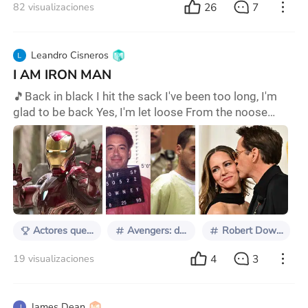
26
7
82 visualizaciones
Leandro Cisneros
I AM IRON MAN
🎵Back in black I hit the sack I've been too long, I'm
glad to be back Yes, I'm let loose From the noose
That's kept me hanging about🎵 Cuando escuchamos
una canción de Ac/DC se nos vienen a la mente
muchas cosas , pero lo que no puede faltar en nuestra
imaginación es recordar a aquel genio, millonario
,Playboy ,filántropo que se robó nuestros corazones
.Aquel hombre que con una armadura de metal
Actores que regresaron a lo grande
Avengers: doomsday
Robert Downey Jr
4
3
19 visualizaciones
James Dean