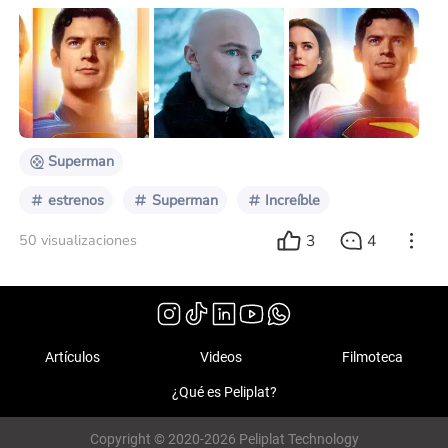
para sus realizadores y un mercado para sus
financiadores. El producto final que aparece, ya sea en
la pantalla chica o grande, es el equilibrio entre estos
aspectos. Esta oposición de realidades es la que
define el rumbo de la obra cinematográfica, y su
equilibrio y encuentro puede darse de ma
Superman
estrenos
Superman
Increíble
3
4
50 visualizaciones
Artículos
Videos
Filmoteca
¿Qué es Peliplat?
Copyright © 2020-2026 Peliplat Technology