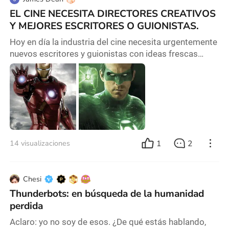
EL CINE NECESITA DIRECTORES CREATIVOS
Y MEJORES ESCRITORES O GUIONISTAS.
Hoy en día la industria del cine necesita urgentemente
nuevos escritores y guionistas con ideas frescas
originales auténticas qué rompan viejos paradigmas y
clichés aburridos de directores y productores de cine
genios del cine como Buñuel, Tarantino, Del Toro,
Cuarón, Spielberg, Coppola, Favreau, Rodríguez, Lucas,
Scorsese y Kubrick han revolucionado el cine con su
genialidad y dirección en Hollyw
1
2
14 visualizaciones
Chesi
Thunderbots: en búsqueda de la humanidad
perdida
Aclaro: yo no soy de esos. ¿De qué estás hablando,