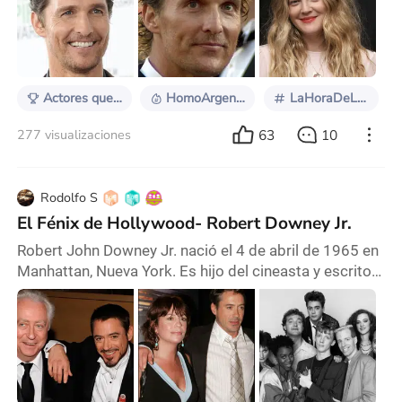
primero. Matthew McConaughey, Drew Barrymore y
Robert Downey Jr. son el ejemplo perfecto de actores
que, tras tocar fondo, lograron reinventarse y regresar
al estrellato de forma espectacular. Matt
Actores que regresaron a lo grande
HomoArgentum
LaHoraDeLaDesaparición
63
10
277 visualizaciones
Rodolfo S
El Fénix de Hollywood- Robert Downey Jr.
Robert John Downey Jr. nació el 4 de abril de 1965 en
Manhattan, Nueva York. Es hijo del cineasta y escritor
underground Robert Downey Sr. y la actriz Elsie Ann
Ford. Su infancia transcurrió inmersa en el mundo del
cine, lo que lo llevó a hacer su debut en la película de
su padre, "Pound" (1970), a la edad de cinco años,
donde interpretó a un cachorro enfermo. Su padre,
además de enseñarle sobre l