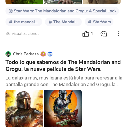
la historia de The Mandalorian and
Star Wars: The Mandalorian and Grogu: A Special Look
the mandalorian and grogu
The Mandalorian
StarWars
1
36 visualizaciones
Chris Pedraza
Todo lo que sabemos de The Mandalorian and
Grogu, la nueva película de Star Wars.
La galaxia muy, muy lejana está lista para regresar a la
pantalla grande con The Mandalorian and Grogu, la
nueva película de Star Wars que reunirá nuevamente al
querido dúo formado por Din Djarin y Grogu en una
aventura completamente cinematográfica. Tras
conquistar a millones de fans en Disney+, el
cazarrecompensas mandaloriano y su inseparable
aprendiz darán el salto al cine con una historia que