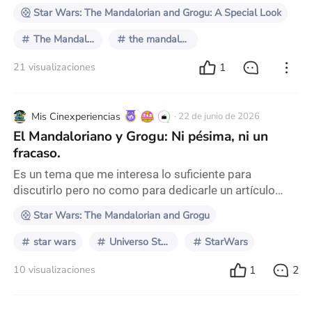
Star Wars: The Mandalorian and Grogu: A Special Look
The Mandalorian
the mandalorian and grogu
1
21 visualizaciones
Mis Cinexperiencias
· 22 de junio de 2026
El Mandaloriano y Grogu: Ni pésima, ni un
fracaso.
Es un tema que me interesa lo suficiente para
discutirlo pero no como para dedicarle un artículo
entero. El Mandaloriano y Grogu es una película
Star Wars: The Mandalorian and Grogu
decente, divertida, visualmente agradable que no
busca ser original pero si realizar una serie de tributos
star wars
Universo Star Wars
StarWars
bien logrados al cine de Ridley Scott, de Jim Henson o
1
2
10 visualizaciones
de Robert Zemeckis, dándole si bien no originalidad
(quien haya visto el cine de Jon Favreau sabe
perfectamente que ese no es su fuerte) si una cierta