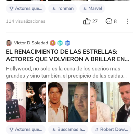
Actores que regresaron a lo grande
ironman
Marvel
27
8
114 visualizaciones
Victor D Soledad
EL RENACIMIENTO DE LAS ESTRELLAS:
ACTORES QUE VOLVIERON A BRILLAR EN
LA PANTALLA
Hollywood, no solo es la cuna de los sueños más
grandes y sino también, el precipicio de las caídas
más duras. Está lleno de historias de ascensos
meteóricos. Pero quizás las narrativas más
cautivadoras no son las de quienes llegan a la cima,
sino las de aquellos que regresan a ella después de un
largo y sinuoso camino. Estos actores, que alguna vez
fueron la cara de una generación, se desvanecier
Actores que regresaron a lo grande
Buscamos algo relacionado con el renacimiento
Robert Downey Jr