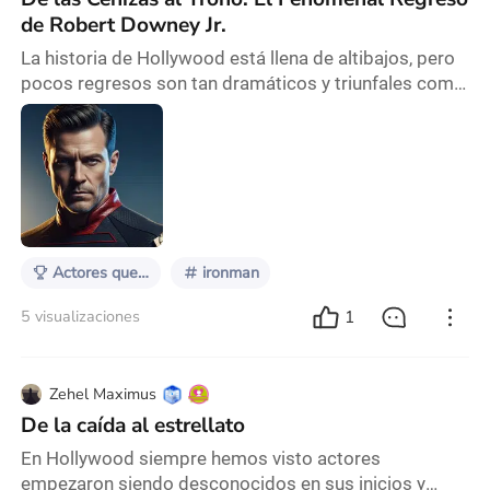
de Robert Downey Jr.
La historia de Hollywood está llena de altibajos, pero
pocos regresos son tan dramáticos y triunfales como
el de Robert Downey Jr. A finales de los años 90 y
principios de los 2000, el talentoso actor parecía
encaminarse hacia una trágica espiral descendente. A
pesar de su innegable potencial, que le valió una
nominación al Óscar por su papel en Chaplin a la
temprana edad de 28 años, su carrera se
Actores que regresaron a lo grande
ironman
1
5 visualizaciones
Zehel Maximus
De la caída al estrellato
En Hollywood siempre hemos visto actores
empezaron siendo desconocidos en sus inicios y