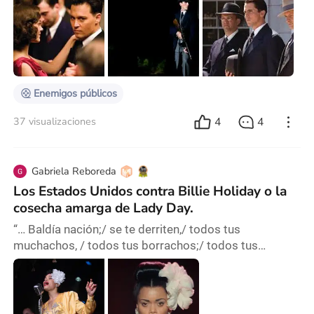
Michael Mann. Se había convertido, además, en uno
de los más osados y ambiciosos. Había anotado una
serie de películas de excelencia como Fuego contra
fuego (Heat, 1995), El informante (The Insider, 1999),
Ali (2001), Colateral (2004) y Miami Vic
Enemigos públicos
4
4
37 visualizaciones
Gabriela Reboreda
Los Estados Unidos contra Billie Holiday o la
cosecha amarga de Lady Day.
“… Baldía nación;/ se te derriten,/ todos tus
muchachos, / todos tus borrachos;/ todos tus
drogados, / en un rincón.” José Cruz. Directamente del
martirologio de Hollywood: Pasión y muerte de Billie
Holiday; ícono del jazz cuyo nombre de pila fue
Eleanora Holiday Fagan (Pensilvania, 1915). Oveja