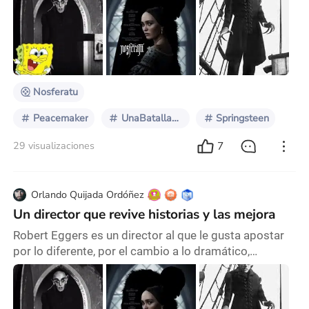
Esponja por mostrar a Nosferatu a la nueva
generación. La verdad, lo conocí por primera vez en
ese episodio; yo me preguntaba qué hace esa imagen
con cara de rata en Bob Esponja. Era un episodio de
terror infantil, pero no me gustaba mucho ese ser
Nosferatu
Peacemaker
UnaBatallaTrasOtra
Springsteen
7
29 visualizaciones
Orlando Quijada Ordóñez
Un director que revive historias y las mejora
Robert Eggers es un director al que le gusta apostar
por lo diferente, por el cambio a lo dramático,
perturbador, poco visto, y le dio las gracias a Bob
Esponja por mostrar a Nosferatu a la nueva
generación. La verdad, lo conocí por primera vez en