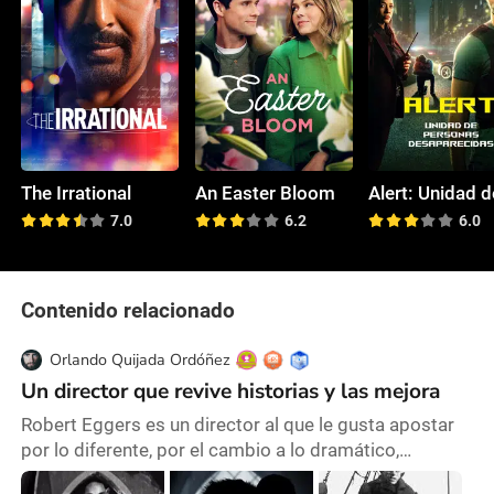
The Irrational
An Easter Bloom
7.0
6.2
6.0
Contenido relacionado
Orlando Quijada Ordóñez
Un director que revive historias y las mejora
Robert Eggers es un director al que le gusta apostar
por lo diferente, por el cambio a lo dramático,
perturbador, poco visto, y le dio las gracias a Bob