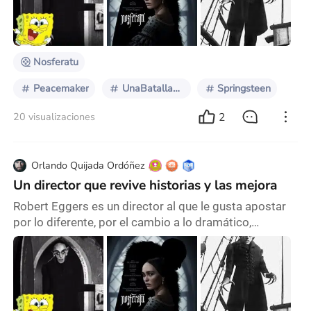
ese episodio; yo me preguntaba qué hace esa imagen
con cara de rata en Bob Esponja. Era un episodio de
terror infantil, pero no me gustaba mucho ese ser
Nosferatu
Peacemaker
UnaBatallaTrasOtra
Springsteen
2
20 visualizaciones
Orlando Quijada Ordóñez
Un director que revive historias y las mejora
Robert Eggers es un director al que le gusta apostar
por lo diferente, por el cambio a lo dramático,
perturbador, poco visto, y le dio las gracias a Bob
Esponja por mostrar a Nosferatu a la nueva
generación. La verdad, lo conocí por primera vez en
ese episodio; yo me preguntaba qué hace esa imagen
con cara de rata en Bob Esponja. Era un episodio de