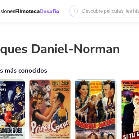
siones
Filmoteca
cques Daniel-Norman
os más conocidos