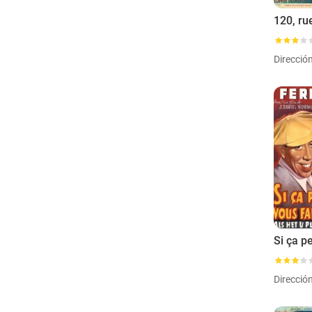
Direcció
Direcció