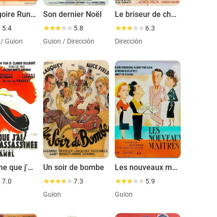
Mr. Gregoire Runs Away
Son dernier Noël
Le briseur de chaînes
5.4
5.8
6.3
 / Guion
Guion / Dirección
Dirección
La femme que j'ai assassinée
Un soir de bombe
Les nouveaux maîtres
7.0
7.3
5.9
Guion
Guion