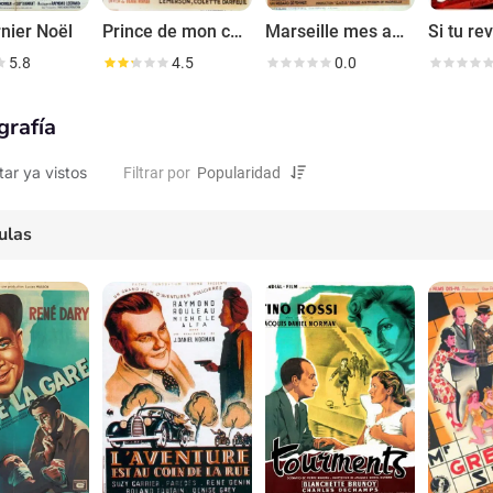
nier Noël
Prince de mon coeur
Marseille mes amours
Si tu re
5.8
4.5
0.0
grafía
tar ya vistos
Filtrar por
ulas