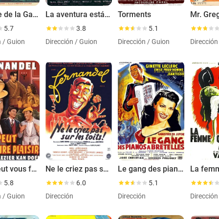
120, rue de la Gare
La aventura está en la esquina
Torments
5.7
3.8
5.1
n / Guion
Dirección / Guion
Dirección / Guion
Dirección
Si ça peut vous faire plaisir
Ne le criez pas sur les toits
Le gang des pianos à bretelles
5.8
6.0
5.1
n / Guion
Dirección
Dirección
Dirección