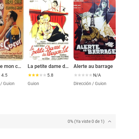
Prince de mon coeur
La petite dame du wagon-lit
Alerte au barrage
4.5
5.8
N/A
 / Guion
Guion
Dirección / Guion
0% (Ya viste 0 de 1)