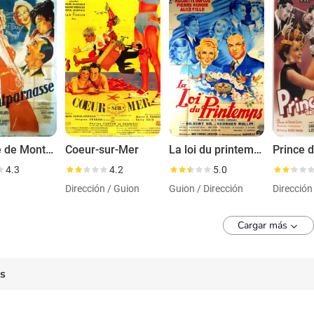
La belle de Montparnasse
Coeur-sur-Mer
La loi du printemps
4.3
4.2
5.0
Dirección / Guion
Guion / Dirección
Dirección
Cargar más
es