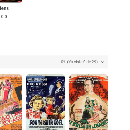
viens
0.0
0% (Ya viste 0 de 29)