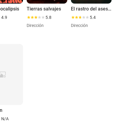
ocalipsis
Tierras salvajes
El rastro del asesino
4.9
5.8
5.4
Dirección
Dirección
n
N/A