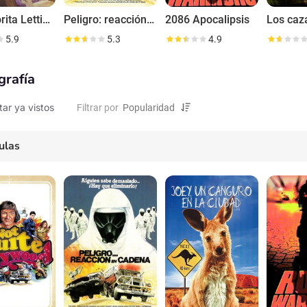
La señorita Lettie y yo
Peligro: reacción en cadena
2086 Apocalipsis
5.9
5.3
4.9
grafía
tar ya vistos
Filtrar por
ulas