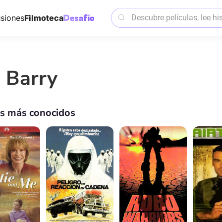
siones
Filmoteca
n Barry
os más conocidos