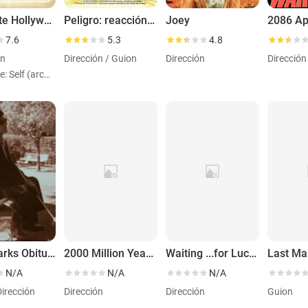
Not Quite Hollywood: The Wild, Untold Story of Ozploitation!
Peligro: reacción en cadena
Joey
2086 Ap
7.6
5.3
4.8
ón
Dirección / Guion
Dirección
Dirección
Personaje: Self (archiveFootage)
The Sparks Obituary
2000 Million Years Later
Waiting ...for Lucas
Last Ma
N/A
N/A
N/A
Dirección
Dirección
Dirección
Guion