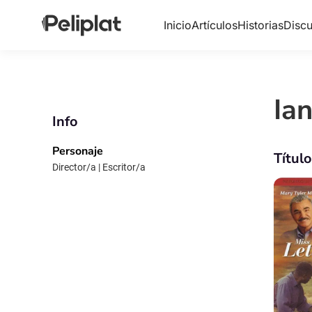
Inicio
Artículos
Historias
Discu
Ia
Info
Personaje
Títul
Director/a | Escritor/a