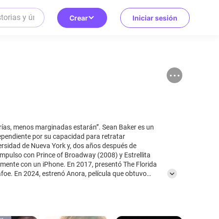
Crear
Iniciar sesión
 marginadas estarán”. Sean Baker es un
dependiente por su capacidad para retratar
ersidad de Nueva York y, dos años después de
mpulso con Prince of Broadway (2008) y Estrellita
mente con un iPhone. En 2017, presentó The Florida
afoe. En 2024, estrenó Anora, película que obtuvo
cademia, incluido el de mejor película. Comprometido
igido series y explorado diversas formas de narración