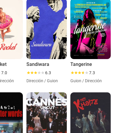
ket
Sandiwara
Tangerine
7.0
6.3
7.3
irección
Dirección / Guion
Guion / Dirección