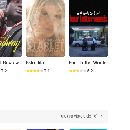
Prince of Broadway
Estrellita
Four Letter Words
7.2
7.1
5.2
0% (Ya viste 0 de 16)