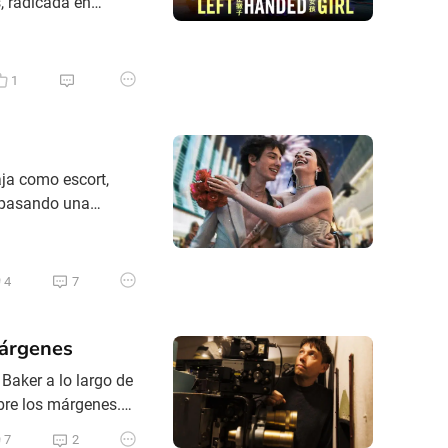
, radicada en
n esta ocasión,
scribieron el guión
1
ja como escort,
á pasando una
lsivamente y todo
 del matrimonio y
4
7
márgenes
 Baker a lo largo de
bre los márgenes.
epresentaba una
7
2