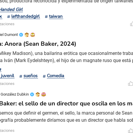
sou, productora reconocida y experimentada de origen taiwanés
ork, que produjo filmes como Tangerine y El proyecto Florida. E
Handed Girl
ume la dirección y trabaja en conjunto con Sean Baker: ambos e
x
lefthandedgirl
taiwan
 estuvo a cargo del montaje de la película. A
izaciones
iel Dumont
ca: Anora (Sean Baker, 2024)
Mikey Madison), una bailarina erótica que ocasionalmente traba
a Iván (Mark Eydelshteyn), el hijo de un magnate ruso que est
da en los Estados Unidos. A las pocas semanas se casan impu
a
marchar de maravilla, hasta que los padres del chico se enteran
juvenil
sueños
Comedia
 anularlo. Las primeras escenas en que vemos a Anora (
izaciones
a González Dubkin
Baker: el sello de un director que oscila en los 
ésemos que definir el germen, el sello, la marca personal de Sean
ografía probablemente diríamos que es un director que habla so
Florida Project, una de sus películas más reconocidas, Baker r
izaciones