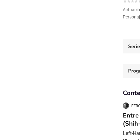
Actuaci
Personaj
Seri
Prog
Conte
EFRO
Entre
(Shih
Left-Ha