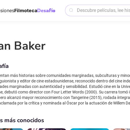
siones
Filmoteca
an Baker
afía
entan más historias sobre comunidades marginadas, subculturas y minorías, menos
, guionista y editor de cine estadounidense, reconocido dentro del cine in
des marginadas con autenticidad y sensibilidad. Estudió cine en la Univ
e, debutó como director con Four Letter Words (2000). Su carrera tomó i
pero alcanzó mayor reconocimiento con Tangerine (2015), rodada íntegra
 aclamada por la crítica y nominada al Óscar por la actuación de Willem D
s premios en los festivales más prestigiosos y ganó cinco Premios de la A
píritu del cine independiente, Baker, además de su trabajo en cine, ha dir
os más conocidos
nfoque realista sobre problemáticas sociales.