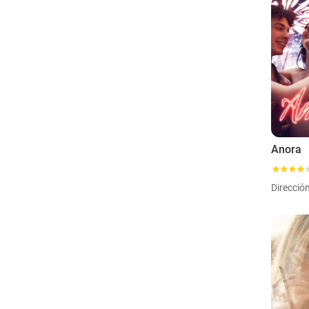
Anora
Direcció