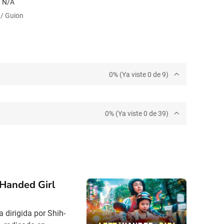
N/A
 / Guion
0% (Ya viste 0 de 9)
0% (Ya viste 0 de 39)
-Handed Girl
 dirigida por Shih-