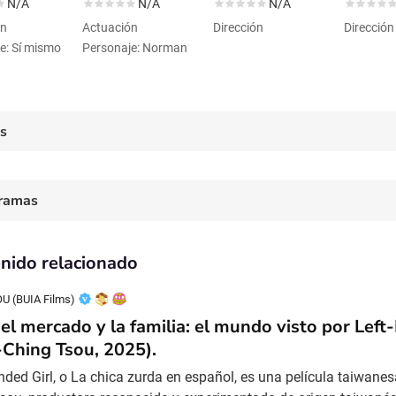
N/A
N/A
N/A
ón
Actuación
Dirección
Dirección
e: Sí mismo
Personaje: Norman
es
ramas
nido relacionado
U (BUIA Films)
 el mercado y la familia: el mundo visto por Left
-Ching Tsou, 2025).
nded Girl, o La chica zurda en español, es una película taiwanesa