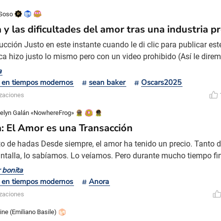
de los márgenes de Disney World, el lado b del parque temátic
Pero lo particular en Sean Baker es que, a
 Soso
 y las dificultades del amor tras una industria p
ducción Justo en este instante cuando le di clic para publicar est
ca hizo justo lo mismo pero con un video prohibido (Así le dire
eliplat no se enoje). Y antes de que digan “Wow, Sofi. No te cono
a
 con el cine romántico?" Bueno, claramente quiero hablar sobre
 en tiempos modernos
sean baker
Oscars2025
o en la industria prohibida ya que enamo
izaciones
elyn Galán «NowhereFrog»
: El Amor es una Transacción
to de hadas Desde siempre, el amor ha tenido un precio. Tanto 
antalla, lo sabíamos. Lo veíamos. Pero durante mucho tiempo fi
edias románticas de los 90 lo disfrazaron de destino, las teleno
 bonita
aron con melodrama, y las princesas de Disney lo envolvieron e
 en tiempos modernos
Anora
, incluso en los cuentos de hadas, el amor siempre fue u
izaciones
ine (Emiliano Basile)