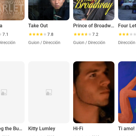
ta
Take Out
Prince of Broadway
Four Le
7.1
7.8
7.2
Dirección
Guion / Dirección
Guion / Dirección
Dirección
The Greg the Bunny Tapes Rewind
Kitty Lumley
Hi-Fi
Ti amo!