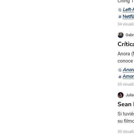
Ching T
Nueva Y
Left-
Tsou as
Netfli
y Baker
34 visual
Gabr
Críti
Anora (
conoce 
tempora
Anor
parece 
Amor 
deciden
35 visual
Juli
Sean 
Si tuvi
su film
En The 
30 visual