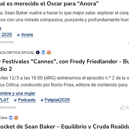
ué es merecido el Oscar para “Anora”
a, Sean Baker vuelve a hacer lo que mejor sabe: explorar el cor
no con una mirada compasiva, punzante y profundamente hum
elícula que recibió no es solo un reconocimiento a su calidad c
a
 a una forma de entender el cine como vehículo de crítica social,
r 2025
Anora
distorsionado, pero honesto, de una Améric
izaciones
CA CRITICA OFICIAL
y Festivales "Cannes", con Fredy Friedlander - Bu
dio 2
rtes 12/5 a las 16:00 (ARG) estrenamos el episodio n.º 2 de l
ca Crítica, conducido por Rocío Frías, editora de contenido para
isodio; dedicaremos nuestro análisis a Cine y Festivales, en el m
mbre y una mujer
l de Cannes, uno de los certámenes más prestigiosos del cine m
PLAT
Podcasts
Peliplat2025
 el festival rinde homenaje a su legado a “
lizaciones
2
Caos
ocket de Sean Baker – Equilibrio y Cruda Realid