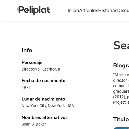
Inicio
Artículos
Historias
Discu
Se
Info
Personaje
Biogr
Director/a | Escritor/a
“Si se cu
Fecha de nacimiento
director
comunida
1971
graduars
(2012), 
Lugar de nacimiento
Project,
New York City, New York, USA
múltiple
con el es
Nombres alternativos
Títul
con un e
Sean S. Baker