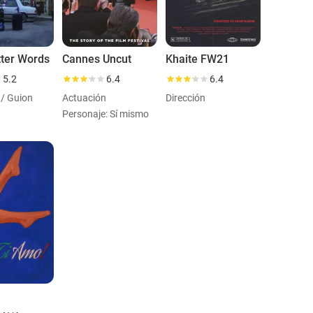
tter Words
Cannes Uncut
Khaite FW21
5.2
6.4
6.4
 / Guion
Actuación
Dirección
Personaje: Sí mismo