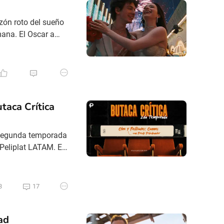
azón roto del sueño
ana. El Oscar a
inematográfica, sino
 retrato íntimo y
taca Crítica
a segunda temporada
 Peliplat LATAM. En
arco del 78°
undial. En esta
3
17
ad