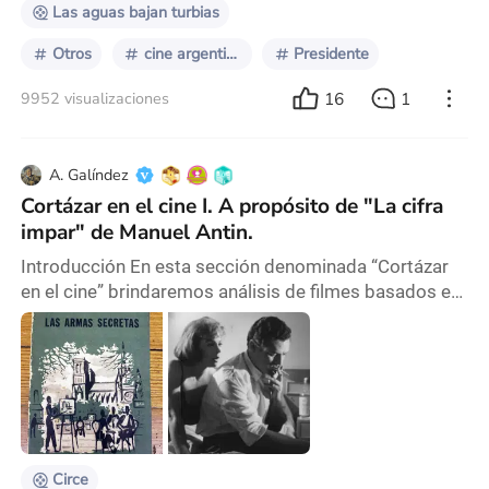
Las aguas bajan turbias
Otros
cine argentino
Presidente
16
1
9952 visualizaciones
A. Galíndez
Cortázar en el cine I. A propósito de "La cifra
impar" de Manuel Antin.
Introducción En esta sección denominada “Cortázar
en el cine” brindaremos análisis de filmes basados en
historias del escritor argentino Julio Cortázar llevadas
a la gran pantalla. El caso tal vez más reconocido de
transposiciones fílmicas de la obra del escritor son
las que realiza el cineasta Manuel Antin. Las
transposiciones que Antin realiza de las obras de
Cortázar, ponen el foco en la psicol
Circe