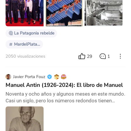
Festival Internacional de Cine, que lleva el nombre de
su ciudad. La ceremonia de inauguración se llevó a
cabo en el Teatro Auditorium, junto con el secretario
de Cultura, Leo Cifelli; el
La Patagonia rebelde
MardelPlataFF2024
29
1
2050 visualizaciones
Javier Porta Fouz
Manuel Antin (1926-2024): El libro de Manuel
Noventa y ocho años y algunos meses en este mundo.
Casi un siglo, pero los números redondos tienen
menor carga literaria que algo así como noventa y
ocho y medio. Conocí a Manuel Antin, a Don Manuel, a
principios del año 2000, en un festival en Punta del
Este. A partir de ese momento, pasó casi un cuarto de