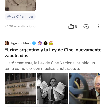
siglo en el que tuve el privilegio de tratarlo en diversas
situaciones. Sobre sus logros ab
La Cifra Impar
9
2109 visualizaciones
Agus in films
El cine argentino y la Ley de Cine, nuevamente
vapuleados
Históricamente, la Ley de Cine Nacional ha sido un
tema complejo, con muchas aristas, cuya
implementación nunca funcionó en su totalidad. Sin
embargo, quienes trabajan en el terreno audiovisual y
quienes amamos el cine, defendemos y solicitamos
continuamente un marco legislativo que funcione
concretamente y posibilite políticas idóneas para su
fomento. En este punto, para entender por qué hoy se
e