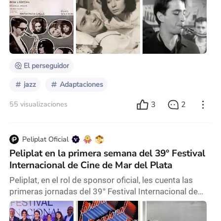
franceses- estaba incluido, al igual que "Cartas de
mamá" (el cuento base para La cifra impar), en Las
armas secretas. Y fue siempre uno de los trabajos
más queridos por Cortázar. Es, por lejos, el cuento
más nombrado en sus declaraciones,
El perseguidor
jazz
Adaptaciones
3
2
55 visualizaciones
Peliplat Oficial
Peliplat en la primera semana del 39° Festival
Internacional de Cine de Mar del Plata
Peliplat, en el rol de sponsor oficial, les cuenta las
primeras jornadas del 39° Festival Internacional de
Cine de Mar del Plata El 21 de noviembre, Mar del
Plata fue testigo de la apertura de la 39ª edición del