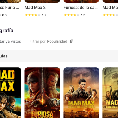
Mad Max: Furia en el camino
Mad Max 2
Furiosa: de la saga Mad Max
Mad Ma
8.2
7.7
7.5
grafía
tar ya vistos
Filtrar por
ulas