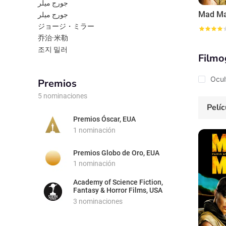
جورج ميلر
جورج میلر
ジョージ・ミラー
乔治·米勒
조지 밀러
Filmo
Ocul
Premios
5 nominaciones
Pelíc
Premios Óscar, EUA
1 nominación
Premios Globo de Oro, EUA
1 nominación
Academy of Science Fiction,
Fantasy & Horror Films, USA
3 nominaciones