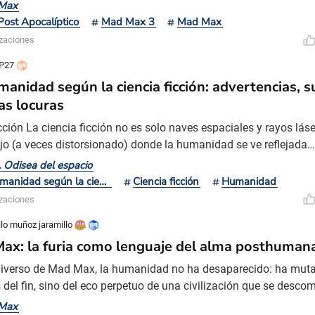
r George Miller. Kennedy y Miller cruzaron caminos en un curso d
Max
idad de Melbourne, allí se unieron para hacer Violent in the Cine
Post Apocalíptico
Mad Max 3
Mad Max
ometraje de 20 minutos sobre los efectos de
izaciones
P27
manidad según la ciencia ficción: advertencias, 
as locuras
ción La ciencia ficción no es solo naves espaciales y rayos láser
jo (a veces distorsionado) donde la humanidad se ve reflejada…
sde mundos utópicos en los que todos viven en paz hasta esce
 Odisea del espacio
calípticos donde apenas queda agua, el género nos plantea un
La humanidad según la ciencia ficción
Ciencia ficción
Humanidad
a: ¿realmente aprendemos de nuestros errores? Quizá sí, o qui
izaciones
lo muñoz jaramillo
ax: la furia como lenguaje del alma posthuman
niverso de Mad Max, la humanidad no ha desaparecido: ha mu
s del fin, sino del eco perpetuo de una civilización que se desc
o desde motores oxidados, cuerpos pintados de blanco y religi
Max