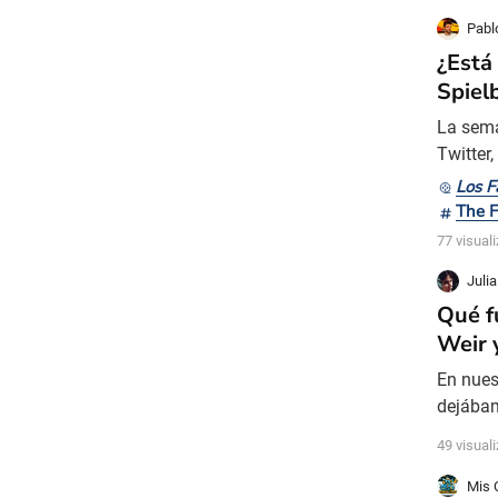
Pabl
¿Está
Spiel
La sema
Twitter
que el 
Los 
2024, p
The 
muy bon
77 visual
Juli
Qué f
Weir 
En nues
dejábam
enmarca
49 visual
del cin
1974), 
Mis 