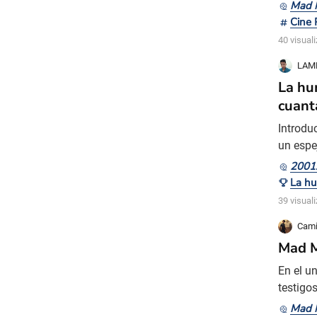
directo
Mad 
Univers
Cine 
un cort
40 visual
LAM
La hu
cuant
Introduc
un espe
mal. De
2001.
postapo
incómod
39 visual
Cami
Mad M
En el u
testigo
rugiend
Mad 