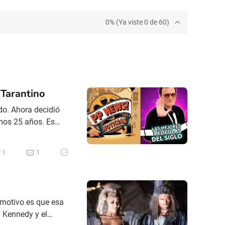
0% (Ya viste 0 de 60)
 Tarantino
do. Ahora decidió
timos 25 años. Es
MIDNIGHT IN PARIS
on la película y
1
1
o
l motivo es que esa
 Kennedy y el