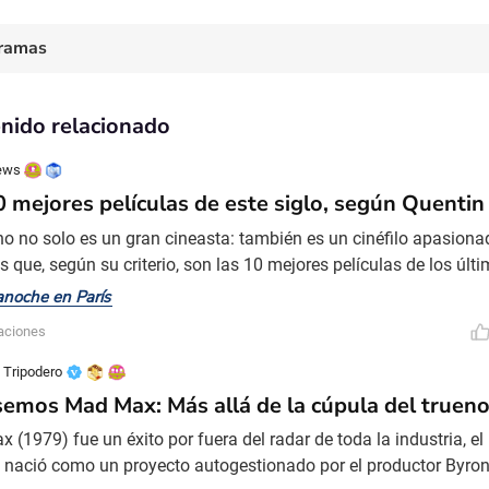
ramas
nido relacionado
ews
0 mejores películas de este siglo, según Quentin
no no solo es un gran cineasta: también es un cinéfilo apasiona
as que, según su criterio, son las 10 mejores películas de los úl
del siglo XXI. Arrancamos el top 10 en orden inverso con… 10: 
noche en París
orto a Owen Wilson. La primera vez que la vi, estaba fascinado c
zaciones
lo a él. La segunda vez pensé: «Bueno,
 Tripodero
emos Mad Max: Más allá de la cúpula del truen
 (1979) fue un éxito por fuera del radar de toda la industria, e
a nació como un proyecto autogestionado por el productor Byron