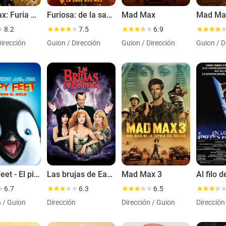
Mad Max: Furia en el camino
Furiosa: de la saga Mad Max
Mad Max
Mad Ma
8.2
7.5
6.9
Dirección
Guion / Dirección
Guion / Dirección
Guion / D
Happy feet - El pingüino
Las brujas de Eastwick
Mad Max 3
6.7
6.3
6.5
n / Guion
Dirección
Dirección / Guion
Dirección