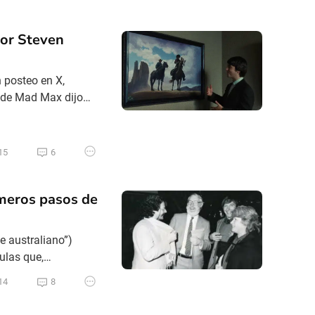
por Steven
 posteo en X,
r de Mad Max dijo
ller lo dijo en
 una apreciación
15
6
imeros pasos de
e australiano”)
ulas que,
r la puerta grande
14
8
Enigma en París,