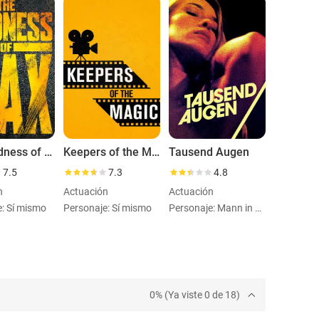
The Madness of Max
Keepers of the Magic
Tausend Augen
7.5
7.3
4.8
n
Actuación
Actuación
e: Sí mismo
Personaje: Sí mismo
Personaje: Mann in der Fähre
0% (Ya viste 0 de 18)