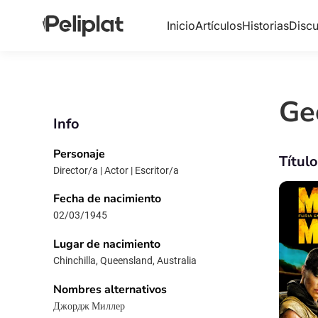
Inicio
Artículos
Historias
Discu
Ge
Info
Personaje
Títul
Director/a | Actor | Escritor/a
Fecha de nacimiento
02/03/1945
Lugar de nacimiento
Chinchilla, Queensland, Australia
Nombres alternativos
Джордж Миллер