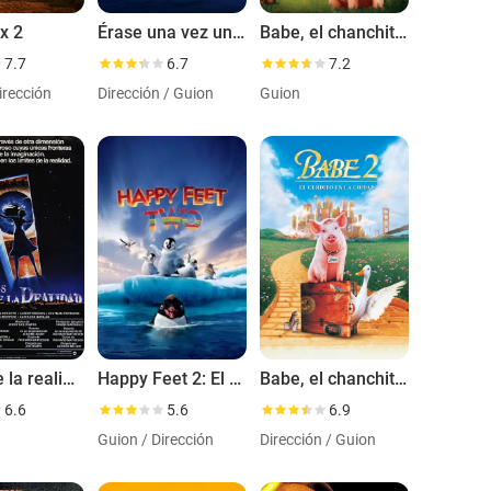
x 2
Érase una vez un genio
Babe, el chanchito valiente
7.7
6.7
7.2
irección
Dirección / Guion
Guion
Al filo de la realidad
Happy Feet 2: El pingüino
Babe, el chanchito en la ciudad
6.6
5.6
6.9
Guion / Dirección
Dirección / Guion