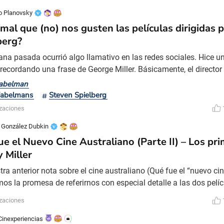
o Planovsky
 mal que (no) nos gusten las películas dirigidas 
berg?
na pasada ocurrió algo llamativo en las redes sociales. Hice un
, recordando una frase de George Miller. Básicamente, el directo
mejor plano de los últimos años es el último de The Fabelmans. Mi
Fabelman
ero se me ocurrió postearlo de nuevo en 2025 porque me parece
Fabelmans
Steven Spielberg
ita. Pero, en 2025, mi posteo disparó una discu
izaciones
a González Dubkin
ue el Nuevo Cine Australiano (Parte II) – Los pr
y Miller
tra anterior nota sobre el cine australiano (Qué fue el “nuevo cin
os la promesa de referirnos con especial detalle a las dos pelíc
das en el fenómeno del Ozploitaition, destacaban el ingreso po
izaciones
e a la Nueva Ola Australiana: Los coches que comieron París (o 
de Peter Weir, y la primera de la saga Mad Max (
Cinexperiencias