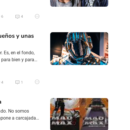
e cine en la
ma, Part 1 (1971),
6
4
sueños y unas
. Es, en el fondo,
 para bien y para
narios
a pregunta
z
4
1
a
tado. No somos
ompone a carcajadas,
ones construidas con