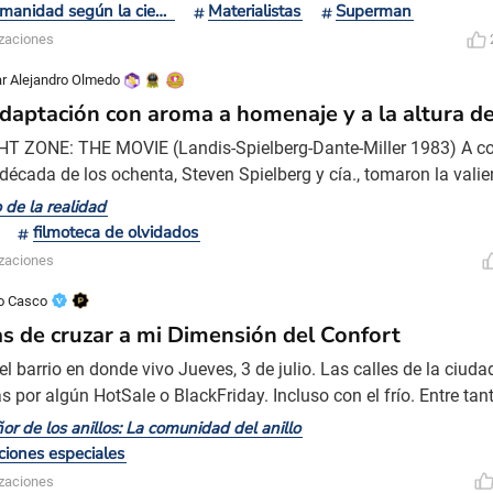
 George Miller no dirigió una saga. Levantó un altar. Uno lleno de
La humanidad según la ciencia ficción
Materialistas
Superman
 En este altar se sacrifica el espejis
izaciones
r Alejandro Olmedo
daptación con aroma a homenaje y a la altura del
T ZONE: THE MOVIE (Landis-Spielberg-Dante-Miller 1983) A c
década de los ochenta, Steven Spielberg y cía., tomaron la valie
 a la pantalla grande algunos relatos de una serie de culto que 
o de la realidad
ales de los cincuenta y comienzos de los años sesenta y que po
filmoteca de olvidados
La Dimensión Desconocida”(tres tomados del progra
izaciones
o Casco
s de cruzar a mi Dimensión del Confort
el barrio en donde vivo Jueves, 3 de julio. Las calles de la ciuda
s por algún HotSale o BlackFriday. Incluso con el frío. Entre tan
s que esperan el momento justo para atacar. Pero yo estoy prec
ñor de los anillos: La comunidad del anillo
ellos que menos esperas. Hace seis meses que vivo en Capital
ciones especiales
rsona sumamente observadora puedo identifi
izaciones