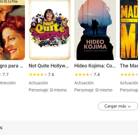
Un milagro para Lorenzo
Not Quite Hollywood: The Wild, Untold Story of Ozploitation!
Hideo Kojima: Connecting Worlds
7.7
7.6
7.4
Dirección
Actuación
Actuación
Actuació
Personaje: Sí mismo
Personaje: Sí mismo
Personaj
Cargar más
es