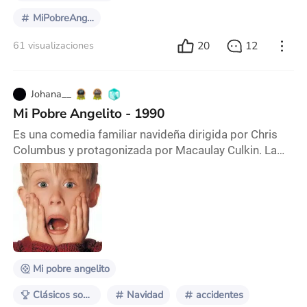
MiPobreAngelito
20
12
61 visualizaciones
Johana__
Mi Pobre Angelito - 1990
Es una comedia familiar navideña dirigida por Chris
Columbus y protagonizada por Macaulay Culkin. La
película se ha convertido en un clásico del cine,
especialmente durante la época navideña, gracias a
su combinación de humor, acción y un mensaje
conmovedor sobre la importancia de la familia. La
historia sigue a Kevin McCallister, un niño de 8 años
que vive en una gran casa en Chicago junto a su n
Mi pobre angelito
Clásicos sobrevalorados
Navidad
accidentes