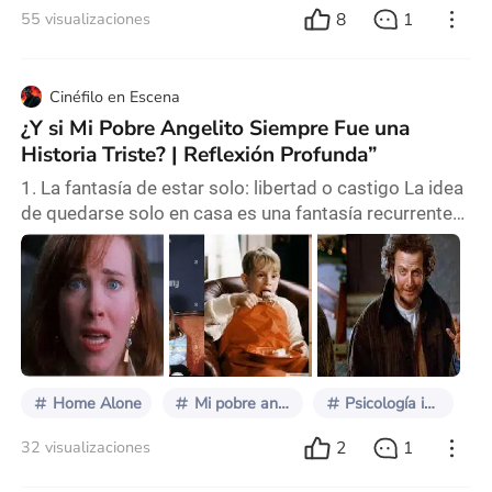
8
1
55 visualizaciones
Cinéfilo en Escena
¿Y si Mi Pobre Angelito Siempre Fue una
Historia Triste? | Reflexión Profunda”
1. La fantasía de estar solo: libertad o castigo La idea
de quedarse solo en casa es una fantasía recurrente
en muchos niños. Poder hacer lo que quieras, cuando
quieras, sin reglas ni adultos. Pero Home Alone
desarma esa fantasía mostrando su lado oscuro: la
libertad sin contención puede convertirse en una
forma de exilio. Kevin, al quedarse solo, comienza
celebrando. Salta sobre la cama, come hel
Home Alone
Mi pobre angelito
Psicología infantil
2
1
32 visualizaciones