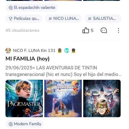
El espadachín valiente
Películas que predijeron el futuro
NICO LUNA KiN 131
SALUSTIANO ZAVALIA
5
45 visualizaciones
NiCO F. LUNA Kin 131
MI FAMILIA (hoy)
29/06/2025< LAS AVENTURAS DE TINTíN
transgeneracional (hic et nunc) Soy el hijo del medio
intentando trasmitir experiencias honestas y la
trasparencia con lo verosimilitud se complica un poco
en los diálogos, si lo que pretendo es una trascripción
literal * Las interpretaciones de nuestra resonancia
individual son tan variadas como neuronas en el
cerebro y las paletas de colores--… cada uno con su
Modern Family