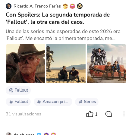
Ricardo A. Franco Farías
Con Spoilers: La segunda temporada de
'Fallout', la otra cara del caos.
Una de las series más esperadas de este 2026 era
'Fallout'. Me encantó la primera temporada, me
pareció increíble y una de las mejores adaptaciones
de videojuegos que se han hecho. Hoy hablamos un
poco más a fondo de su segunda temporada. Vamos
allá. La segunda temporada de 'Fallout' llega con una
trama principal bien explorada, y una serie de sub-
tramas con menor amplitud, desmejorando un tanto e
Fallout
Fallout
Amazon prime
Series
1
31 visualizaciones