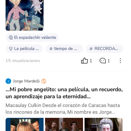
huellas de mis manos pequeñas. Cada vez que lo leo,
aparece la tarde en que descubrí que la imaginación
podía salvarme, y hoy quiero compartirles esa historia
que marcó para siempre mi forma de ver el mundo.
Era Julio 22 de 1999, yo tenía nuev
El espadachín valiente
La película que me lleva a la infancia
tiempo de mi infancia
RECORDANDOMIINFANCIA
1
1
15 visualizaciones
Jorge Mardelli
…Mi pobre angelito: una película, un recuerdo,
un aprendizaje para la eternidad…
Macaulay Culkin Desde el corazón de Caracas hasta
los rincones de la memoria, Mi nombre es Jorge
Mardelli y esta es mi historia. Tenía apenas siete años
cuando vi por primera vez Mi pobre angelito en el cine