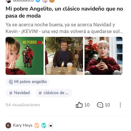
doloblasco
Mi pobre Angelito, un clásico navideño que no
pasa de moda
Ya se acerca noche buena, ya se acerca Navidad y
Kevin - ¡KEVIN! - una vez más volverá a quedarse solo
en su casa…o solo en la gran manzana. Sea como sea,
la Navidad está a la vuelta de la esquina y estamos a
pasitos no más de descorchar la sidra, y comer pan
dulce. Pero antes nos podemos reunir alrededor de la
pantalla para disfrutar uno de los clásicos más
clásicos de la temporada navideña: Mi p
Mi pobre angelito
Navidad
clásicos de navidad
10
10
54 visualizaciones
Kary Heys