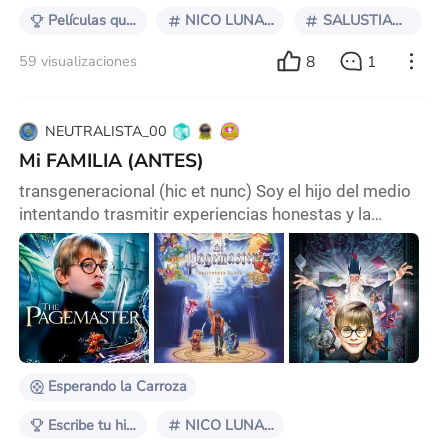
Películas que entendí al crecer
NICO LUNA KiN 131
SALUSTIANO ZAVALIA
8
1
59 visualizaciones
NEUTRALISTA_00
Mi FAMILIA (ANTES)
transgeneracional (hic et nunc) Soy el hijo del medio
intentando trasmitir experiencias honestas y la
trasparencia con lo verosimilitud se complica un poco
en los diálogos, si lo que pretendo es una trascripción
literal * Las interpretaciones de nuestra resonancia
individual son tan variadas como neuronas en el
cerebro y las paletas de colores--… cada uno con sus
memorias y lecciones en un sistema
Esperando la Carroza
Escribe tu historia: Mi amigo el monstruo
NICO LUNA KiN 131