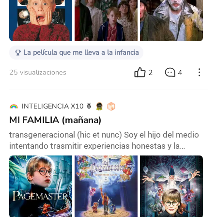
Chacaíto, en Caracas. Era diciembre, y aunque el aire
olía a navidad, en mi casa se respiraba algo distinto:
mis padres se habían divorciado recientemente, y yo
vivía esperando los fines de se
La película que me lleva a la infancia
2
4
25 visualizaciones
INTELIGENCIA X10 🍍
MI FAMILIA (mañana)
transgeneracional (hic et nunc) Soy el hijo del medio
intentando trasmitir experiencias honestas y la
trasparencia con lo verosimilitud se complica un poco
en los diálogos, si lo que pretendo es una trascripción
literal * Las interpretaciones de nuestra resonancia
individual son tan variadas como neuronas en el
cerebro y las paletas de colores--… cada uno con sus
memorias y lecciones en un sistema