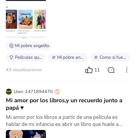
pobre angelito : Kevin McCallister es un niño que, por
error, es olvidado por su familia cuando se van de
vacaciones de Navidad. Inicialmente, disfruta de su
libertad, pero pronto debe defender su casa de dos
ladrones torpes que intentan robarla. Con
Mi pobre angelito
Películas que definen generaciones
Mi pobre angelito
Como si fuera la primera vez
11
43 visualizaciones
User-1471894470
Mi amor por los libros,y un recuerdo junto a
papá ♥️
Mi amor por los libros a partir de una película es
hablar de mi infancia es abrir un libro que huele a
papel viejo y lluvia, un libro que todavía guarda las