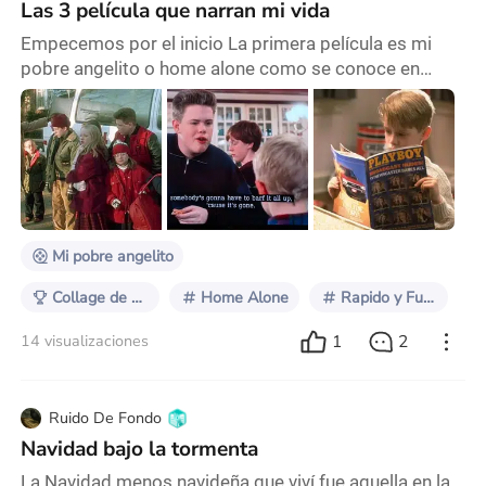
Las 3 película que narran mi vida
Empecemos por el inicio La primera película es mi
pobre angelito o home alone como se conoce en
algunas partes del mundo. Mi historia se basa en los
primeros minutos de dicha peli, básicamente mi
familia me ignora no soy importante para nadie de
ellos, ya qué siempre me dejan hasta el último y si se
fueran de vacaciones ni siquier se darían cuenta de
que falto yo. Es muy típico de mi familia confo
Mi pobre angelito
Collage de mundos: Crea una historia a partir de 3 películas
Home Alone
Rapido y Furioso
1
2
14 visualizaciones
Ruido De Fondo
Navidad bajo la tormenta
La Navidad menos navideña que viví fue aquella en la