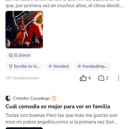
que, por primera vez en muchos años, el clima decidió
darnos la espalda. Acá, en pleno verano, las
Navidades suelen venir con calor, cielo despejado y
esa brisa tibia que anuncia una noche tranquila al aire
libre. Pero ese año… no. El 24 amaneció con un viento
raro, pesado, casi eléctrico, como si el aire estuviera a
punto de romperse. Y para la
El Grinch
Escribe tu historia: La Navidad menos navideña
Navidad
NavidadImperfecta
4
2
19 visualizaciones
Cristofer Casadiego
Cuál comedia es mejor para ver en familia
Todas son buenas Pero las que más me gustan son
mon mi pobre angelito,como si la primera vez Son
muy buenas para ver en familia La opinión es tuya Mi