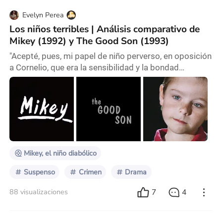
Evelyn Perea
Los niños terribles | Análisis comparativo de
Mikey (1992) y The Good Son (1993)
"Acepté, pues, mi papel de niño perverso, en oposición
a Cornelio, que era la sensibilidad y la bondad
personificada". Frecuentemente, encerrado en el
cuarto, lloré por mis pecados, pidiendo a Dios que me
otorgara el favor de devolverme parecido a mi amigo".
Inspirado en una reseña de YouTube que resaltaba las
similitudes entre Mikey y The Good Son, decidí hacer
un análisis comparativo de ambas pe
Mikey, el niño diabólico
Suspenso
Crimen
Drama
7
4
88 visualizaciones