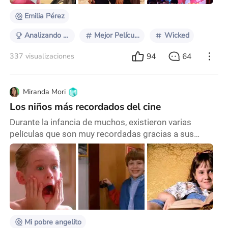
Emilia Pérez
Analizando los premios Óscar 2025
Mejor Película
Wicked
94
64
337 visualizaciones
Miranda Mori
Los niños más recordados del cine
Durante la infancia de muchos, existieron varias
películas que son muy recordadas gracias a sus
protagonistas infantiles. Todos tenían un encanto que
los hacía ser amados por muchos, pero también
incomprendidos. Y aunque todos han crecido ya, sus
travesuras nunca se olvidan. Conozcamos a los
mejores personajes infantiles del cine. Los mejores
personajes de películas infantiles Estos niños tienen u
Mi pobre angelito