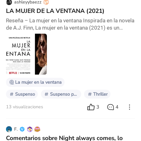
ashleyybaezz
LA MUJER DE LA VENTANA (2021)
Reseña – La mujer en la ventana Inspirada en la novela
de A.J. Finn, La mujer en la ventana (2021) es un
thriller psicológico cargado de tensión y misterio. La
trama sigue a Anna Fox, una mujer que vive aislada en
su casa por causa de la agorafobia, y cuya única
conexión con el mundo exterior es observar a sus
vecinos a través de la ventana. Su vida cambia
radicalmente cuando presencia lo que pare
La mujer en la ventana
Suspenso
Suspenso psicológico
Thriller
3
4
13 visualizaciones
F.
Comentarios sobre Night always comes, lo