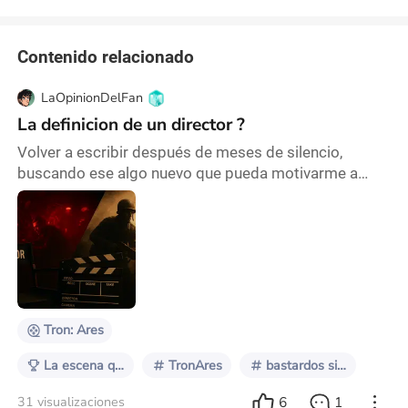
Contenido relacionado
LaOpinionDelFan
La definicion de un director ?
Volver a escribir después de meses de silencio,
buscando ese algo nuevo que pueda motivarme a
crear contenido interesante para los pocos pero fieles
lectores que me han seguido, es un desafío personal
considerable. A título personal, reconozco que hay
excelentes series y películas que merecen
comentario. Una de ellas, , se estrena próximamente
en Colombia, y he tomado la decisión consciente de
no
Tron: Ares
La escena que define a un director
TronAres
bastardos sin gloria
6
1
31 visualizaciones