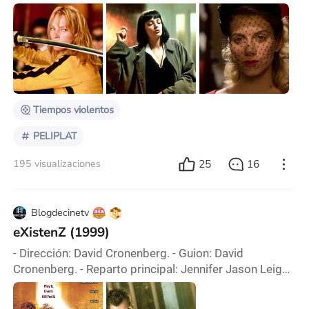
no actúe desde el texto, sino desde el deseo? Este
ensayo nace de una búsqueda personal y profesional,
profundizar en la dirección para lograr personajes
vivos, complejos, humanos, desde una mirada que
combine lo cinematográfico y lo psicológico. Por eso
me interesa pensar la dirección actoral no só
Tiempos violentos
PELIPLAT
25
16
195 visualizaciones
Blogdecinetv
eXistenZ (1999)
- Dirección: David Cronenberg. - Guion: David
Cronenberg. - Reparto principal: Jennifer Jason Leigh,
Jude Law, Ian Holm, Willem Dafoe. - Música: Howard
Shore. - Fotografía: Peter Suschitzky. - Género: Ciencia