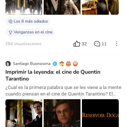
asiento, no solo por sus escenas de acción, sino por
los diálogos que construyen sus mundos. Es
Los 8 más odiados
Venganzas en el cine
32
11
284 visualizaciones
Santiago Buonasena
Imprimir la leyenda: el cine de Quentin
Tarantino
¿Cuál es la primera palabra que se les viene a la mente
cuando piensan en el cine de Quentin Tarantino? El
gran simulador. ¿Música? Por la cantidad de sus
escenas icónicas acompañadas de canciones
clásicas, pero no tan populares, salidas de gastadas
rockolas en algún bar de las afueras de Norteamérica.
¿Diálogos? Es cierto que sus películas pueden