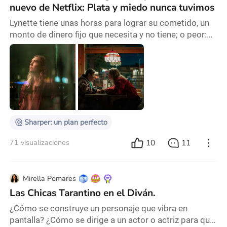
nuevo de Netflix: Plata y miedo nunca tuvimos
Lynette tiene unas horas para lograr su cometido, un
monto de dinero fijo que necesita y no tiene; o peor:
tenía pero ya no. 25 mil dólares que la separan del
sueño de la casa propia y de la independencia, en uno
de los sistemas más complejos para acceder al título
de propiedad, como es el de Estados Unidos. Ella es
una joven mujer que reparte las horas del día
estudiando y trabajando en varios lu
Sharper: un plan perfecto
10
11
71 visualizaciones
Mirella Pomares
Las Chicas Tarantino en el Diván.
¿Cómo se construye un personaje que vibra en
pantalla? ¿Cómo se dirige a un actor o actriz para que