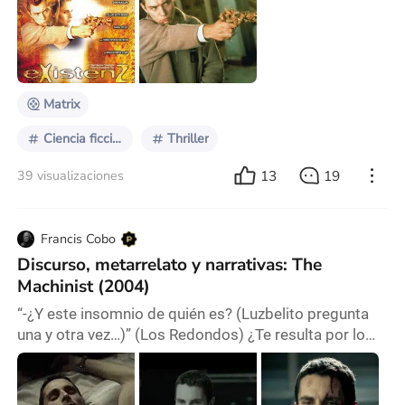
Ficción. Thriller. - Duración: 97 minutos. - Presupuesto:
15 millones de dólares. - Recaudación: 2.900.000
dólares aprox. - Argumento: Estamos ante una
sociedad en la que los diseñadores de v
Matrix
Ciencia ficción
Thriller
13
19
39 visualizaciones
Francis Cobo
Discurso, metarrelato y narrativas: The
Machinist (2004)
“-¿Y este insomnio de quién es? (Luzbelito pregunta
una y otra vez…)” (Los Redondos) ¿Te resulta por lo
menos llamativa la naturalidad con la que algunos
medios titulan -por ejemplo- “incidentes” en lugar de
“represión”? Hablemos de narrativas. Para la literatura