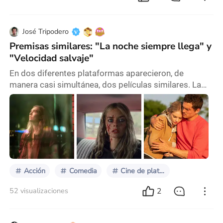
José Tripodero
Premisas similares: "La noche siempre llega" y
"Velocidad salvaje"
En dos diferentes plataformas aparecieron, de
manera casi simultánea, dos películas similares. La
primera es La noche siempre llega (Night Always
Comes, 2025) de Benjamin Caron, que tiene como
protagonista a Vanessa Kirby, en la piel de Lynette, a
quien la seguimos durante una jornada crucial en su
vida: cerrar una transacción inmobiliaria que le
permitirá ser dueña de la casa que alquila, junto a
Acción
Comedia
Cine de plataformas
2
52 visualizaciones