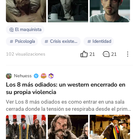
la narrativa consiste en la capacidad de contar
historias a través de un relato estructurado. Se trata
de una forma de organizar los hec
El maquinista
Psicología
Crisis existencial
Identidad
21
21
102 visualizaciones
Nehuess
Los 8 más odiados: un western encerrado en
su propia violencia
Ver Los 8 más odiados es como entrar en una sala
cerrada donde la tensión se respiraba desde el primer
instante, como si las paredes pudieran absorber los
gritos, los secretos y la sangre de sus habitantes.
Tarantino siempre ha sido un director al que admiro
por su habilidad para mantenerme al borde del