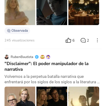
la verdad y las perspectivas lo que me cautivó.
Presentada a través de tres puntos de vista
claramente distintos, la serie me llevó a una reflexión
filosófica sobre cómo percibimos la realidad. En
internet, generó un revuelo notable, que solo lo supera
El
Observada
6
2
245 visualizaciones
RubenBautista
"Disclaimer": El poder manipulador de la
narrativa
Volvemos a la perpetua batalla narrativa que
enfrentará por los siglos de los siglos a la literatura y
al cine. Y en esta ocasión, como único púgil (pero más
que sobradamente preparado), se encuentra el
todoterreno cineasta mexicano Alfonso Cuarón . Digo
único púgil, porque aunque su última creación (la mini