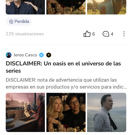
serie “Disclaimer” que hoy vamos a comentar) se
basa en la obra homónima de Renee Knight ,
Perdida
6
4
225 visualizaciones
Jeroo Casco
DISCLAIMER: Un oasis en el universo de las
series
DISCLAIMER: nota de advertencia que utilizan las
empresas en sus productos y/o servicios para indicar
hasta dónde llega su responsabilidad de los mismos:
“Atentos a la narrativa y la forma. Su poder nos puede
acercar más a la verdad, pero también puede ser un
arma con un gran poder para manipular.” Las palabras
que entona la presentadora de un premio al mérito en
periodismo televisivo otorgado a l