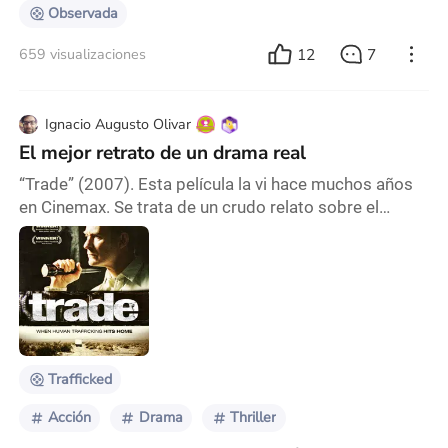
Observada
12
7
659 visualizaciones
Ignacio Augusto Olivar
El mejor retrato de un drama real
“Trade” (2007). Esta película la vi hace muchos años
en Cinemax. Se trata de un crudo relato sobre el
tráfico ilegal de personas hacia USA (desde donde se
distribuye tanto el material como a las víctimas). La
trama sigue el drama de un joven mexicano cuya
hermana de 12 años es secuestrada para venderla al
mejor postor en New Jersey. Es una peli dura, que te
hace reflexionar en todo momento acerca
Trafficked
Acción
Drama
Thriller