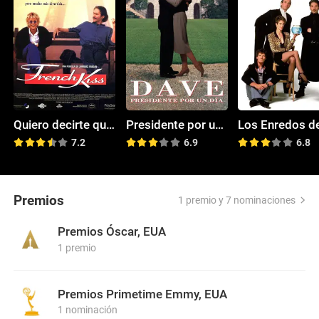
Quiero decirte que te amo
Presidente por un día
7.2
6.9
6.8
Premios
1 premio y 7 nominaciones
Premios Óscar, EUA
1 premio
Premios Primetime Emmy, EUA
1 nominación