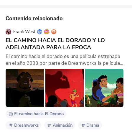
Contenido relacionado
Frank West
EL CAMINO HACIA EL DORADO Y LO
ADELANTADA PARA LA EPOCA
El camino hacia el dorado es una película estrenada
en el año 2000 por parte de Dreamworks la película
transcurre en España en época del siglo XVI donde la
conquista de España a américa era lo cotidiano, aca
conocemos a los protagonistas llamados, Tulio y
Miguel interpretados por Kevin Kline y Kenneth
Branagh dos españoles que se encontraban jugando a
los dados apostando dinero y en una de esas lo
El camino hacia El Dorado
Dreamworks
Animación
Drama