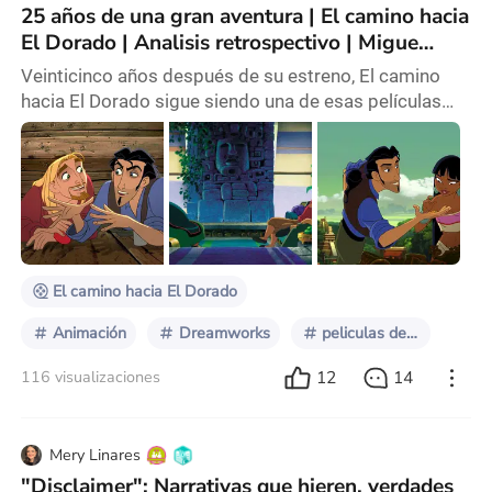
25 años de una gran aventura | El camino hacia
El Dorado | Analisis retrospectivo | Migue
Calabria | Sentido Critico
Veinticinco años después de su estreno, El camino
hacia El Dorado sigue siendo una de esas películas
que, a pesar de no haber alcanzado el éxito comercial
de otras producciones animadas de DreamWorks,
quedó en la memoria de quienes crecimos en esa
época. Una cinta que, sin ser revolucionaria en
términos de narrativa o animación, supo encontrar su
lugar en el corazón de muchos. Y quizás ahí radique
El camino hacia El Dorado
Animación
Dreamworks
peliculas de animacion
12
14
116 visualizaciones
Mery Linares
"Disclaimer": Narrativas que hieren, verdades