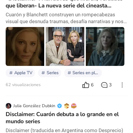
que liberan- La nueva serie del cineasta
mexicano Alfonso Cuarón
Cuarón y Blanchett construyen un rompecabezas
visual que desnuda traumas, desafía narrativas y nos
enfrenta a nuestras propias complicidades. Una serie
fascinante que, quizás, estaba destinada a ser una
película. Una serie que deslumbra con su pulido estilo
cinematográfico y actuaciones inolvidables.
Disclaimer, cortesía de Apple TV+ “Atentos a la
narrativa y la forma, su poder nos puede acercar m
Apple TV
Series
Series en plataformas
6
3
62 visualizaciones
Julia González Dubkin
Disclaimer: Cuarón debuta a lo grande en el
mundo series
Disclaimer (traducida en Argentina como Desprecio)