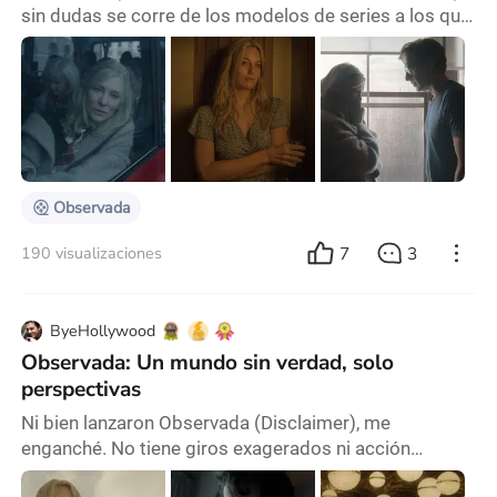
sin dudas se corre de los modelos de series a los que
estamos acostumbrados, al punto de que podría
parecer más bien un largometraje de seis horas.
Cuarón, seis años después del debut de Roma en la
plataforma de Netflix, nuevamente irrumpe para
romper la lógica establecida. El guión de Disclaimer
es, ante todo, complejo. En la línea narrativa, se
Observada
7
3
190 visualizaciones
ByeHollywood
Observada: Un mundo sin verdad, solo
perspectivas
Ni bien lanzaron Observada (Disclaimer), me
enganché. No tiene giros exagerados ni acción
vertiginosa. En cambio, fue su exploración pausada de