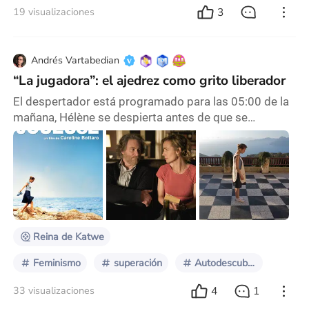
3
19 visualizaciones
Andrés Vartabedian
“La jugadora”: el ajedrez como grito liberador
El despertador está programado para las 05:00 de la
mañana, Hélène se despierta antes de que se
encienda y suspende su ejecución. Su marido duerme,
Hélène logra no interrumpir su sueño. No es un hecho
excepcional, es parte de su rutina. Como también lo
es atender cómo está durmiendo su hija adolescente
y apagar la música que ha dejado encendida.
Desayuna brevemente, toma su bicicleta y sale a trab
Reina de Katwe
Feminismo
superación
Autodescubrimiento
4
1
33 visualizaciones