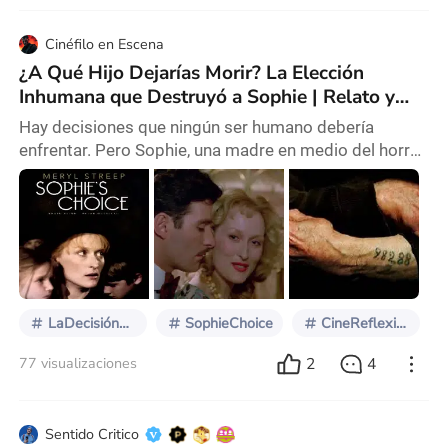
Cinéfilo en Escena
¿A Qué Hijo Dejarías Morir? La Elección
Inhumana que Destruyó a Sophie | Relato y
Análisis Psicológico
Hay decisiones que ningún ser humano debería
enfrentar. Pero Sophie, una madre en medio del horror
nazi, tuvo que hacerlo. Y su elección la condenó más
allá del campo de concentración. La Decisión de
Sophie no es solo una película. Es una herida abierta
en la conciencia de quien la ve. Un retrato del trauma,
la culpa y la imposible redención. El relato: un pasado
que no se puede enterrar Sophie Za
LaDecisiónDeSophie
SophieChoice
CineReflexivo
2
4
77 visualizaciones
Sentido Critico