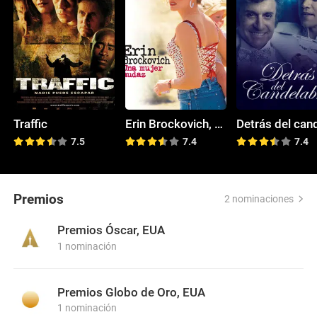
Traffic
Erin Brockovich, una mujer audaz
7.5
7.4
7.4
Premios
2 nominaciones
Premios Óscar, EUA
1 nominación
Premios Globo de Oro, EUA
1 nominación