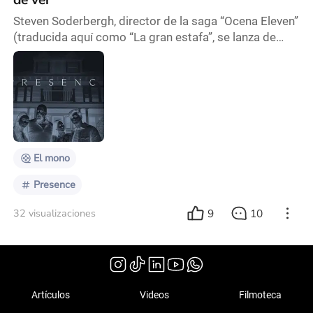
de ver
Steven Soderbergh, director de la saga “Ocena Eleven”
(traducida aquí como “La gran estafa”, se lanza de
manera totalmente honesta y trasparente con una
peculiar historia de fantasmas. A los pocos minutos
de haber empezado la película nos surgen dos
incógnitas. La primera: ¿toda la película será así?, la
segunda: ¿seguirá el mismo camino que la película “A
Ghost Story” de 2013? Las respuestas son
El mono
Presence
9
10
32 visualizaciones
Artículos
Videos
Filmoteca