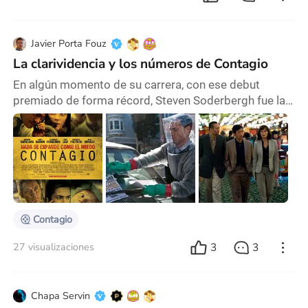
Javier Porta Fouz
La clarividencia y los números de Contagio
En algún momento de su carrera, con ese debut
premiado de forma récord, Steven Soderbergh fue la
más rutilante joven promesa. En otro momento
acumuló premios, o más premios. En otro momento
dijo que se retiraba. En otro momento fue muy
exitoso. En otro momento hizo remakes y secuelas.
En otro momento siguió y siguió haciendo películas,
probablemente con mayor velocidad que casi todo
otro director
Contagio
3
3
27 visualizaciones
Chapa Servin