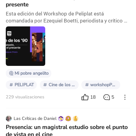
presente
Esta edición del Workshop de Peliplat está
comandada por Ezequiel Boetti, periodista y crítico de
nuestra comunidad, quien nos invita a detenernos,
mirar hacia atrás y volver sobre los pasos de una
década trascendental para entender el cine que
consumimos hoy. La propuesta de Ezequiel se corre
de la nostalgia para centrarse en explorar los años 90
como una etapa de transición y transformación prof
Mi pobre angelito
PELIPLAT
Cine de los 90
workshopPeliplat
18
5
229 visualizaciones
Las Críticas de Daniel
Presencia: un magistral estudio sobre el punto
de vista en el cine