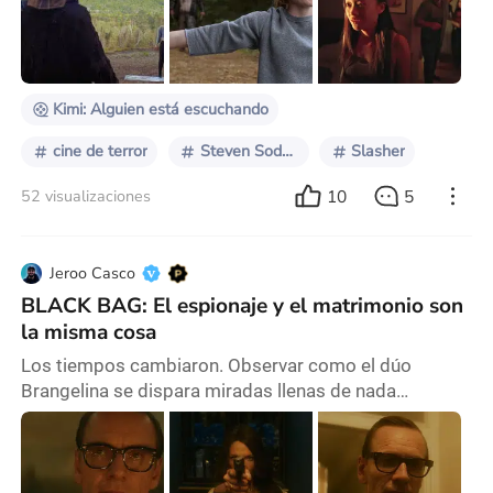
críticos y espectadores que señalaban una
particularidad bien específica dentro de un género
bien esquemático, como lo es el slasher. El p
Kimi: Alguien está escuchando
cine de terror
Steven Soderbergh
Slasher
10
5
52 visualizaciones
Jeroo Casco
BLACK BAG: El espionaje y el matrimonio son
la misma cosa
Los tiempos cambiaron. Observar como el dúo
Brangelina se dispara miradas llenas de nada
mientras hacen volar plomo por los aires de su
refinado hogar ya no es sexy, ni siquiera entretenido
diría. La gente no disfruta de esas deliciosas
rebanadas de estupidez mediática, y ahora le hacen