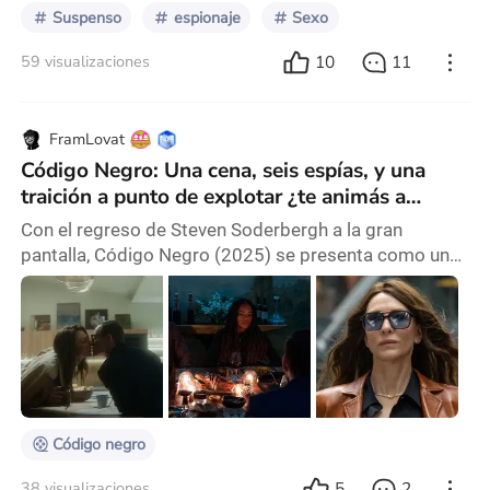
Suspenso
espionaje
Sexo
10
11
59 visualizaciones
FramLovat
Código Negro: Una cena, seis espías, y una
traición a punto de explotar ¿te animás a
descubrir quién miente? Crítica
Con el regreso de Steven Soderbergh a la gran
pantalla, Código Negro (2025) se presenta como una
obra que mezcla tensión, elegancia y reflexión sobre
los lazos humanos dentro del mundo del espionaje. El
director, conocido por abordar diferentes géneros
con destreza, se adentra aquí en una historia que, más
allá de su intriga política, pone el foco en los lazos
emocionales de quienes viven rodeados
Código negro
5
2
38 visualizaciones