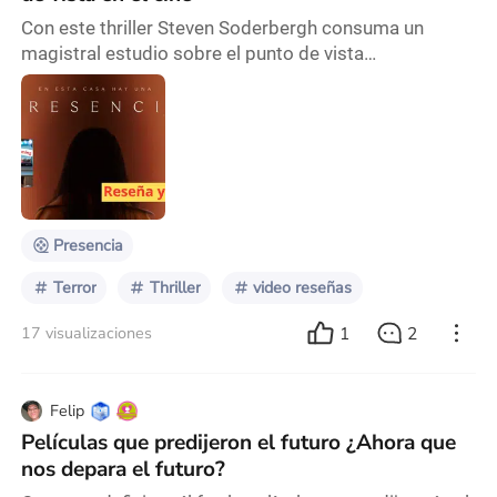
Con este thriller Steven Soderbergh consuma un
magistral estudio sobre el punto de vista
cinematográfico y le da una ingeniosa e inteligente
vuelta de tuerca a un subgénero del terror. Video
reseña completa:
Presencia
Terror
Thriller
video reseñas
1
2
17 visualizaciones
Felip
Películas que predijeron el futuro ¿Ahora que
nos depara el futuro?