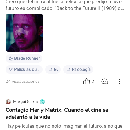
Creo que definir cuál fue la película que predijo más el
futuro es complicado; "Back to the Future II (1989) de
Robert Zemeckis" predijo gafas inteligetes, las casas
tecnológicas o las videollamadas, estás últimas
también predecidas en “2001: A Space Odyssey
(1968) de Stanley Kubrick” predijo los viajes
especiales (un año después conquistaron la luna, y
muchos preferían creer la conspración que St
Blade Runner
Películas que predijeron el futuro
IA
Psicología
2
24 visualizaciones
Margui Sierra
Contagio Her y Matrix: Cuando el cine se
adelantó a la vida
Hay películas que no solo imaginan el futuro, sino que