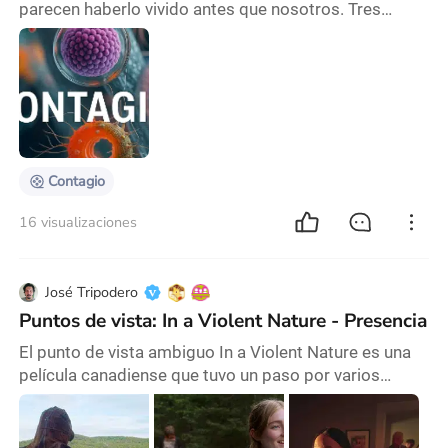
parecen haberlo vivido antes que nosotros. Tres
películas que me tocaron mucho son Contagio, Her y
Matrix. Cada una, con su propia historia, me hizo ver
un mundo que hoy parece más real de lo que creí.
Contagio habla de un virus que se extiende rápido, y
de cómo el mundo reacciona con miedo, lucha y
esperanza. Cuando llegó la pandemia, sentí q
Contagio
16 visualizaciones
José Tripodero
Puntos de vista: In a Violent Nature - Presencia
El punto de vista ambiguo In a Violent Nature es una
película canadiense que tuvo un paso por varios
festivales (uno de ellos fue el de Sundance de 2024) y
su distribución fue limitada en salas de cine. Tras las
primeras proyecciones había un consenso entre los