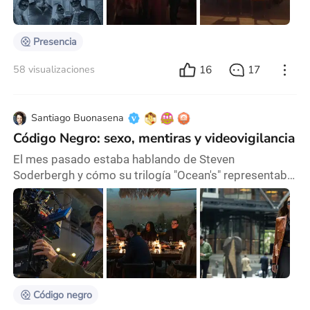
recurso que sin dudas no se ha visto hasta la fecha en
el cine de terror y es la primera persona, pe
Presencia
16
17
58 visualizaciones
Santiago Buonasena
Código Negro: sexo, mentiras y videovigilancia
El mes pasado estaba hablando de Steven
Soderbergh y cómo su trilogía "Ocean's" representaba
un tipo de cine que ya no se hace en la actualidad.
Todavía tengo argumentos para sostener esta
discutible reflexión, pero tuvo que venir el mismo
realizador a estrenar su última película en salas y
sumar más fichas a mi pensamiento. Luego de varios
años de lanzar sus proyectos a través de streaming y
de u
Código negro