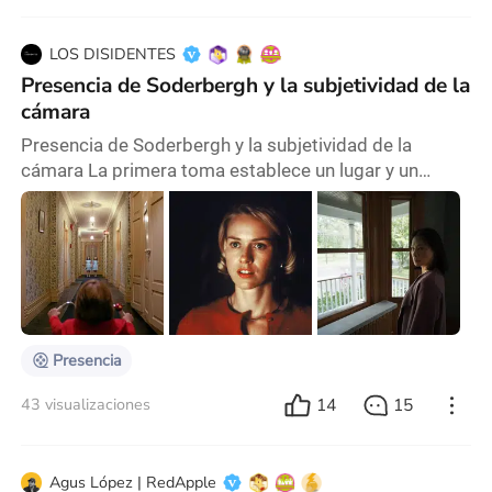
LOS DISIDENTES
Presencia de Soderbergh y la subjetividad de la
cámara
Presencia de Soderbergh y la subjetividad de la
cámara La primera toma establece un lugar y un
tiempo. De una habitación vacía a otra, una cámara en
mano recorre una casa vacía. Con el correr de los
minutos, descubriremos que esa figura es una
“presencia” y, mucho más tarde, sabremos que se
trata de alguien que estuvo muerto y ha regresado al
pasado. Esta presencia, que revive los últimos días de
Presencia
14
15
43 visualizaciones
Agus López | RedApple