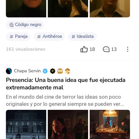
caso a la inteligencia…pero no a la artificial, eso entra
en otra discusión. Quizás tenga que hablar
únicamente
Código negro
Pareja
Antihéroe
Idealista
18
13
161 visualizaciones
Chapa Servin
Presencia: Una buena idea que fue ejecutada
extremadamente mal
En el mundo del cine de terror las ideas son poco
originales y por lo general siempre se pueden ver
producciones que suelen repetir patrones para
ejecutar las películas que tengan este género como
característica. Teniendo en cuenta esto, el cineasta
Steven Soderberg toma la decisión de optar por un