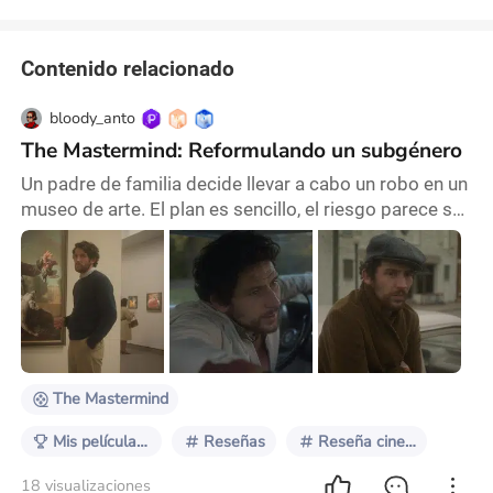
Contenido relacionado
bloody_anto
The Mastermind: Reformulando un subgénero
Un padre de familia decide llevar a cabo un robo en un
museo de arte. El plan es sencillo, el riesgo parece ser
mínimo; ¿Qué podría salir mal? Kelly Reichardt se
adentra de lleno en el territorio de las heist movies,
género inusual teniendo en cuenta su filmografía, pero
que termina resultando un gran acierto por parte de la
cineasta estadounidense. En la otoñal y abúlica
Massachusetts de comienzo
The Mastermind
Mis películas favoritas de 2025
Reseñas
Reseña cinematográfica
18 visualizaciones