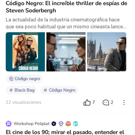
Código Negro: El increíble thriller de espías de
Steven Soderbergh
La actualidad de la industria cinematográfica hace
que sea poco habitual que un mismo cineasta lance
dos proyectos el mismo año debido a las exigencias
que los rodajes llevan hoy en día y como los propios
creativos deciden distribuir sus productos para que
tengan un peso importante por sí mismos. Quizás el
único que ha hecho algo parecido en estos años ha
sido Guy Ritchie que se las ha ingeniado p
Código negro
Black Bag
Código Negro
7
2
22 visualizaciones
Workshop Peliplat
El cine de los 90; mirar el pasado, entender el