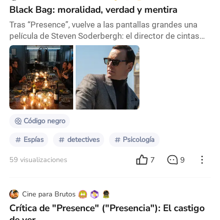
Black Bag: moralidad, verdad y mentira
Tras “Presence”, vuelve a las pantallas grandes una
película de Steven Soderbergh: el director de cintas
como “Ocean’s Eleven”, “Erin Brockovich” o
“Contagion” presentó al mundo su “Black Bag”, una
historia policíaca/detectivesca que contiene los
típicos argumentos de este tipo de films. Un grupo de
sospechosos, pistas falsas, momentos de poca
claridad y un protagonista que parece un androide,
per
Código negro
Espías
detectives
Psicología
7
9
59 visualizaciones
Cine para Brutos
Crítica de "Presence" ("Presencia"): El castigo