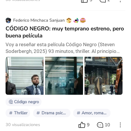
Federico Minchaca Sanjuan
CÓDIGO NEGRO: muy temprano estreno, pero
buena película
Voy a reseñar esta película Código Negro (Steven
Soderbergh, 2025) 93 minutos, thriller. Al principio
pensé que iba a ver algo similar al Sr. y la Sra. Smith,
pero nada que ver, no es una película de espías tipo
Misión Imposible, es decir de balazos, sino mas bien
es una película de espías, pero mas bien cerebral,
inclusive tiene su toque sexy y divertida. Actuaciones:
La actuación de Cate Blanche
Código negro
Thriller
Drama psicológico
Amor, romance, idealización
9
10
30 visualizaciones