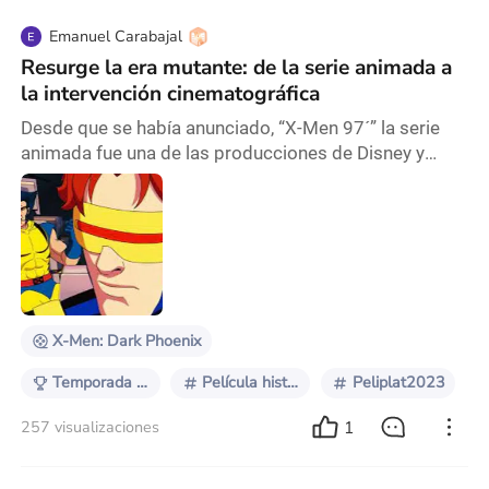
Emanuel Carabajal
Resurge la era mutante: de la serie animada a
la intervención cinematográfica
Desde que se había anunciado, “X-Men 97´” la serie
animada fue una de las producciones de Disney y
Marvel más esperadas de este año. Apenas existió el
primero atisbo de posibilidad de este proyecto, las
especulaciones comenzaron y el hype creció a niveles
increíbles. Lo cierto es que, esa comunidad -que
cualquiera podría haber creído perdida- retomó la
escena y es bastante grande. Esa comunidad ha
X-Men: Dark Phoenix
Temporada de acción
Película histórica
Peliplat2023
1
257 visualizaciones