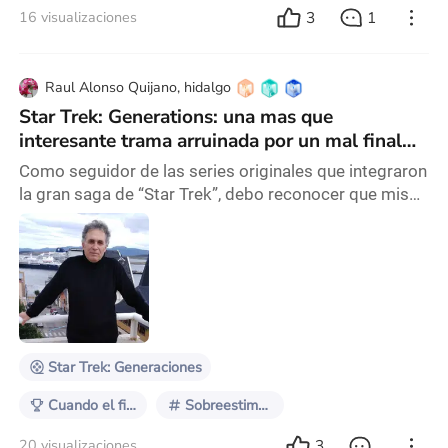
3
1
16 visualizaciones
Raul Alonso Quijano, hidalgo
Star Trek: Generations: una mas que
interesante trama arruinada por un mal final
paradójico, incierto y triste.
Como seguidor de las series originales que integraron
la gran saga de “Star Trek”, debo reconocer que mis
opiniones acerca de este film de 1994 pueden estar
influenciadas por mi apego a sus primeras versiones
como aquella serie de TV, a la que veia con nostalgia
desde fines de la década de 1960, cuando era apenas
un niño. Luego seguí con asiduidad los largometrajes
que le siguieron desde 1979, los
Star Trek: Generaciones
Cuando el final lo arruina todo
Sobreestimada
3
20 visualizaciones