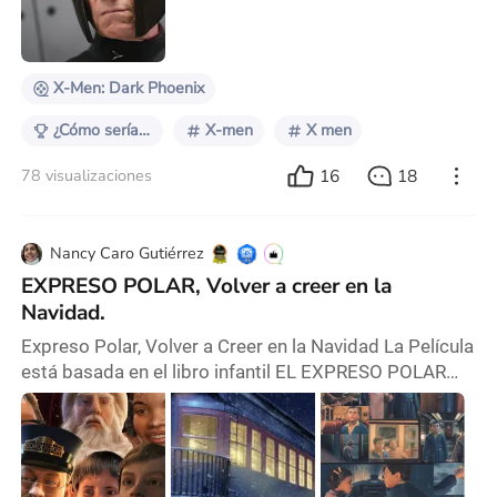
poderosos. Si fuimos elegidos para ser diferentes al
resto había una razón, y esa era la de estar por encima
de un huma
X-Men: Dark Phoenix
¿Cómo sería la historia desde el punto de vista del villano?
X-men
X men
16
18
78 visualizaciones
Nancy Caro Gutiérrez
EXPRESO POLAR, Volver a creer en la
Navidad.
Expreso Polar, Volver a Creer en la Navidad La Película
está basada en el libro infantil EL EXPRESO POLAR
(1.985), escrita por Chris Van Allsburg, el cual
describe la aventura de unos niños, que se dirigen en
un tren hacia el Polo Norte, en Noche Buena para
conocer a Papá Noel. Apunta hacia los