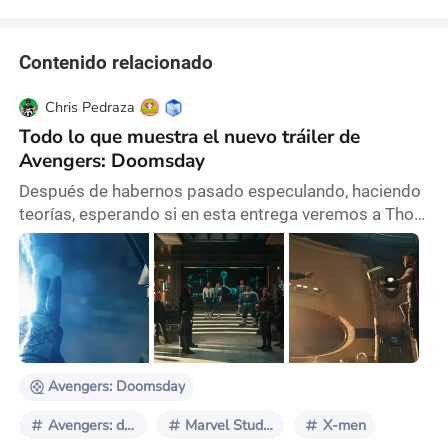
Contenido relacionado
Chris Pedraza
Todo lo que muestra el nuevo tráiler de
Avengers: Doomsday
Después de habernos pasado especulando, haciendo
teorías, esperando si en esta entrega veremos a Thor
llorar por Deadpool, por fin vemos el primer tráiler
oficial de AVENGERS: DOOMSDAY de Marvel Studios.
Los Vengadores regresan a la pantalla grande y
promete convertirse en uno de los eventos
cinematográficos más grandes del Universo
Cinematográfico de Marvel. El avance muestra que
nuestros héroes
Avengers: Doomsday
Avengers: doomsday
Marvel Studios
X-men