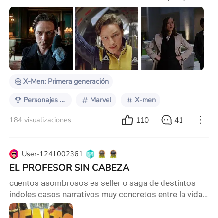
tanto en los comics como en películas o series no es
el que mas brilla en el sentido protagónico pero es el
líder indiscutido de los mutantes y es quien sostiene
la paz entre mutantes y humanos siendo el objetivo de
vida de este personaje y el motivo que normalmente
lo motivara a hacer lo que hace
X-Men: Primera generación
Personajes que me representan
Marvel
X-men
110
41
184 visualizaciones
User-1241002361
EL PROFESOR SIN CABEZA
cuentos asombrosos es seller o saga de destintos
indoles casos narrativos muy concretos entre la vida
real y la fantasia e irreal por ejemplo de un profesor
que esa parte me llamo la atencion un grupo de