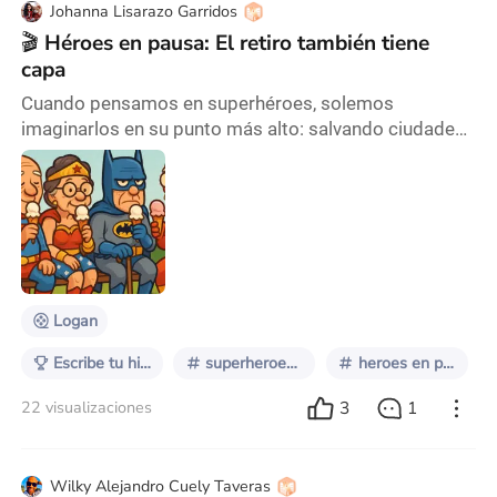
Johanna Lisarazo Garridos
🎬 Héroes en pausa: El retiro también tiene
capa
Cuando pensamos en superhéroes, solemos
imaginarlos en su punto más alto: salvando ciudades,
volando entre edificios o enfrentando villanos
intergalácticos. Pero el cine ha sabido explorar una
dimensión mucho más interesante y profunda: ¿qué
ocurre cuando el héroe se retira? ¿Qué queda del mito
cuando la acción se detiene? En los últimos años,
varias películas han abordado el ocaso de los
superhér
Logan
Escribe tu historia: Superhéroes retirados
superheroes retirados
heroes en pausa
3
1
22 visualizaciones
Wilky Alejandro Cuely Taveras