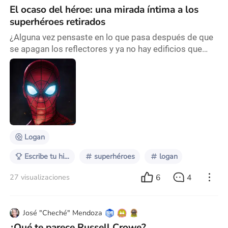
El ocaso del héroe: una mirada íntima a los
superhéroes retirados
¿Alguna vez pensaste en lo que pasa después de que
se apagan los reflectores y ya no hay edificios que
salvar ni villanos que enfrentar? ¿Qué ocurre cuando el
escudo se guarda, el traje se empolva y la ciudad ya
no llama? En un mundo donde la acción y el heroísmo
dominan las pantallas, pocas veces nos detenemos a
mirar con atención ese capítulo final: la vida del
superhéroe retirado. La jubilación
Logan
Escribe tu historia: Superhéroes retirados
superhéroes
logan
6
4
27 visualizaciones
José "Cheché" Mendoza
¿Qué te parece Russell Crowe?