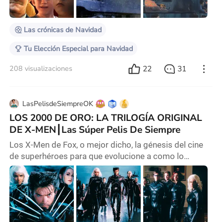
preadolescentes que están pasando por la etapa de
dejar de creer en la navidad y van perdiendo el Espíri
Las crónicas de Navidad
Tu Elección Especial para Navidad
22
31
208 visualizaciones
LasPelisdeSiempreOK
LOS 2000 DE ORO: LA TRILOGÍA ORIGINAL
DE X-MEN┃Las Súper Pelis De Siempre
Los X-Men de Fox, o mejor dicho, la génesis del cine
de superhéroes para que evolucione a como lo
conocemos hoy en día. Una franquicia memorable,
con sus altibajos como cualquier otra, pero con una
chispa inigualable. Desde su inicio con "X-Men" del
2000, el director Bryan Singer, sentó las bases para lo
que sería un universo serio y terrenal hasta cierto