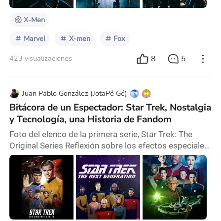
punto. Al mismo tiempo, las temáticas soci
X-Men
Marvel
X-men
Fox
8
5
423 visualizaciones
Juan Pablo González (JotaPé Gé)
Bitácora de un Espectador: Star Trek, Nostalgia
y Tecnología, una Historia de Fandom
Foto del elenco de la primera serie, Star Trek: The
Original Series Reflexión sobre los efectos especiales
y la profundidad argumental Me falta ver la primera.
Hasta ahora no lo hice por el prejuicio de que es vieja,
aunque no sé si eso tiene sentido: hay cosas que son
viejas y están mejor que las nuevas. No. Lo que quiero
decir, es que no la he querido ver porque pienso que
los efectos especiales