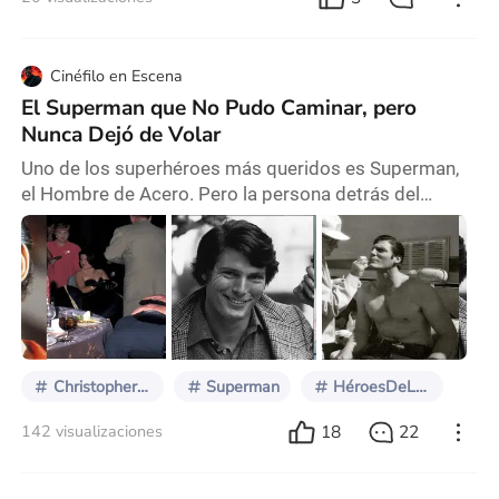
Cinéfilo en Escena
El Superman que No Pudo Caminar, pero
Nunca Dejó de Volar
Uno de los superhéroes más queridos es Superman,
el Hombre de Acero. Pero la persona detrás del
personaje no era indestructible. Christopher Reeve es
mundialmente recordado por interpretar al icónico
héroe, pero su historia personal es mucho más
profunda, trágica y valiente de lo que muchos
conocen. Infancia fragmentada, refugio en el teatro
Christopher nació el 25 de septiembre de 1952 en
Nueva Y
ChristopherReeve
Superman
HéroesDeLaVidaReal
18
22
142 visualizaciones