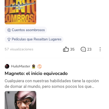
estudiantes uno de ellos con persepciones del futuro
al juntarse se descarrila de ese futuro el profesor veee
todo eso por eso lo reprime una y otra y tora ves
hasta los sueños ese alumno lovee el
Cuentos asombrosos
Películas que Resaltan Lugares
35
23
57 visualizaciones
HuiloMaster
Magneto: el inicio equivocado
Cualquiera con nuestras habilidades tiene la opción
de domar al mundo, pero somos pocos los que
tenemos convicción. Soy Magneto. Y también están
los mediocres como Charles, que con una mente
brutalmente brillante pudimos juntos haber
convertido a esta miserable humanidad en seres