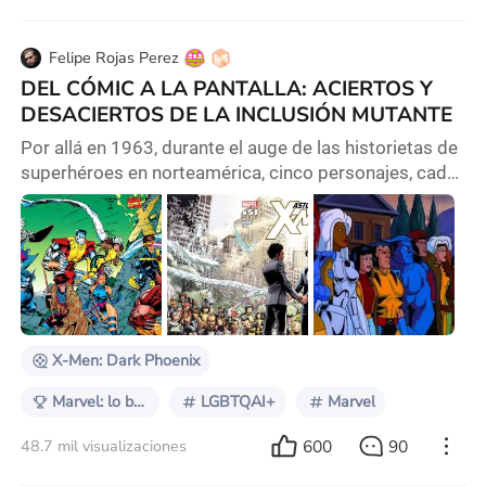
Felipe Rojas Perez
DEL CÓMIC A LA PANTALLA: ACIERTOS Y
DESACIERTOS DE LA INCLUSIÓN MUTANTE
Por allá en 1963, durante el auge de las historietas de
superhéroes en norteamérica, cinco personajes, cada
uno con apariencias distantes a la normativa del
momento, se presentaron al mundo como LOS X-
MEN, que bajo la pluma de los legendarios Stan Lee y
Jack Kirby se convirtieron en los primeros mutantes
del universo Marvel, sin saber que, aún ahora, sesenta
años después, seguirán siendo ese grupo
X-Men: Dark Phoenix
Marvel: lo bueno, lo malo y lo feo
LGBTQAI+
Marvel
600
90
48.7 mil visualizaciones