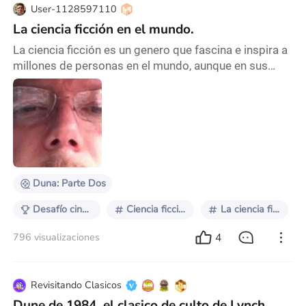
User-1128597110
La ciencia ficción en el mundo.
La ciencia ficción es un genero que fascina e inspira a
millones de personas en el mundo, aunque en sus
inicios entre las decadas de los 40s y 50s su
concepto principal era más impresionista muchos
estudios,productores y directores paulatinamente
fueron tomando una línea o narrativa inspirativa en la
diversidad etnio-cultural y religiosa que define la
naturaleza misma de nuestras sociedades. Quizá
Duna: Parte Dos
Desafío cinéfilo: Temporada de ciencia ficción
Ciencia ficción
La ciencia ficción y su influencia.
4
796 visualizaciones
Revisitando Clasicos
Dune de 1984, el clasico de culto de Lynch