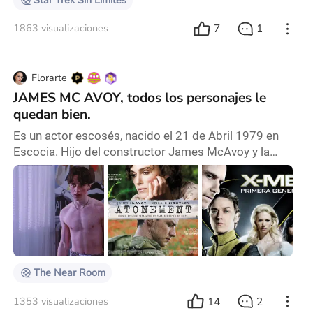
Star Trek Sin Límites
7
1
1863 visualizaciones
Florarte
JAMES MC AVOY, todos los personajes le
quedan bien.
Es un actor escosés, nacido el 21 de Abril 1979 en
Escocia. Hijo del constructor James McAvoy y la
enfermera psiquiátrica Elizabeth Johnstone (fallecida
en 2018). Tiene 1 hermana más chica y un medio
hermano. Desde los 11 años, le gustaba el género de
ciencia ficción, y había comenzado a través de la
novela de fantasía épica "El Señor de los Anillos". En
una entrevista del año 2006', McAvoy dijo q
The Near Room
14
2
1353 visualizaciones