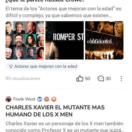
El tema de los “Actores que mejoran con la edad” es
difícil y complejo, ya que sabemos que existen
muchos actores que han mejorado notablemente su
actuación al pasar el tiempo, demostrando que la
madurez puede potenciar su talento y presencia en
pantalla. También va a depender del gusto de cada
quien, podríamos pasar una eternidad charlando de
ellos, ejemplos palpables podrían ser: Anthony
Hopkins
Actores que mejoran con la edad
50
30
95 visualizaciones
Frank West
CHARLES XAVIER EL MUTANTE MAS
HUMANO DE LOS X MEN
Charles Xavier es un personaje de los X men también
conocido como Profesor X es un mutante que quizás