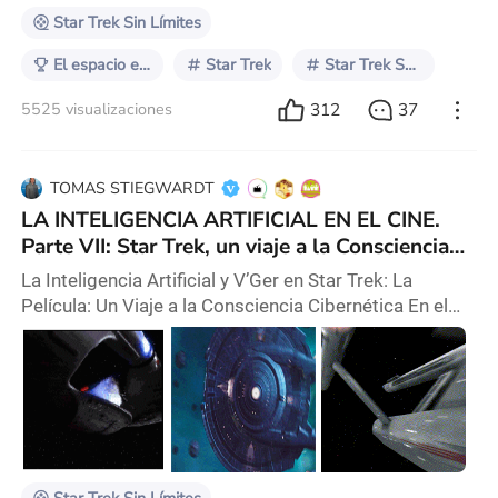
Star Trek Sin Límites
El espacio exterior según el cine
Star Trek
Star Trek Series
312
37
5525 visualizaciones
TOMAS STIEGWARDT
LA INTELIGENCIA ARTIFICIAL EN EL CINE.
Parte VII: Star Trek, un viaje a la Consciencia
Cibernética
La Inteligencia Artificial y V’Ger en Star Trek: La
Película: Un Viaje a la Consciencia Cibernética En el
vasto universo de Star Trek, la inteligencia artificial ha
sido explorada de manera profunda y provocativa.
Una de las representaciones más intrigantes de la IA
en este universo aparece en la película de 1979, Star
Trek: La Película, dirigida por Robert Wise. En este
filme, la nave espacial V’