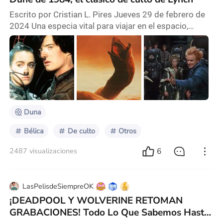
Escrito por Cristian L. Pires Jueves 29 de febrero de
2024 Una especia vital para viajar en el espacio,
alargar la vida y mantener la hermandad entre los
navegantes de una vasta galaxia… una profecía sobre
un hombre que llevaría a un pueblo hacia la verdadera
libertad y conflictos entre familias nobles, todo esto
se cierne sobre un árido planeta que esconde varios
misterios, un planeta llamado Arr
Duna
Bélica
De culto
Otros
6
2487 visualizaciones
LasPelisdeSiempreOK
¡DEADPOOL Y WOLVERINE RETOMAN
GRABACIONES! Todo Lo Que Sabemos Hasta