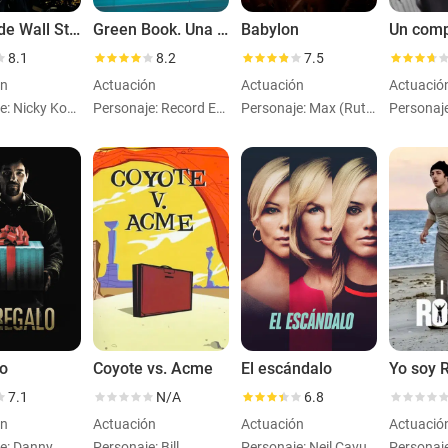
El lobo de Wall Street
Green Book. Una amistad sin fronteras
Babylon
8.1
8.2
7.5
ón
Actuación
Actuación
Actuació
Personaje: Nicky Koskoff ('Rugrat')
Personaje: Record Exec
Personaje: Max (Ruth's Assistant Director)
lo
Coyote vs. Acme
El escándalo
Yo soy 
7.1
N/A
6.8
ón
Actuación
Actuación
Actuació
e: Danny
Personaje: Bill
Personaje: Neil Cavuto