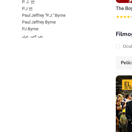
P. J. 번
The Bo
P.J 번
Paul Jeffrey "P.J." Byrne
Paul Jeffrey Byrne
PJ Byrne
Filmo
پی.جی. برن
Ocul
Pelíc