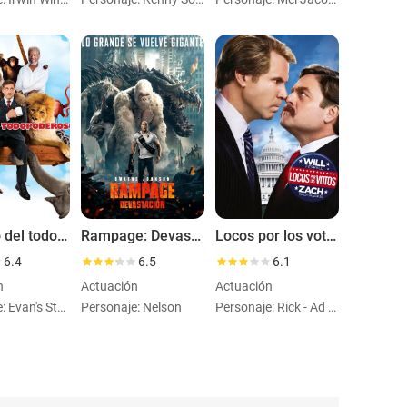
Regreso del todopoderoso
Rampage: Devastación
Locos por los votos
6.4
6.5
6.1
n
Actuación
Actuación
Personaje: Evan's Staffer
Personaje: Nelson
Personaje: Rick - Ad Agency Guy