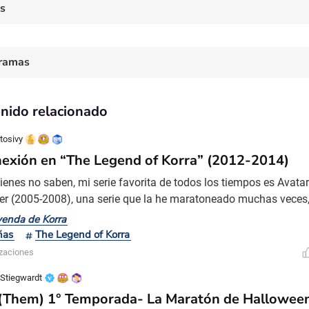
es
ramas
nido relacionado
tosivy
exión en “The Legend of Korra” (2012-2014)
ienes no saben, mi serie favorita de todos los tiempos es Avatar
er (2005-2008), una serie que la he maratoneado muchas veces,
dultes. Para mí, hacer una reseña de esta serie es complicadísi
yenda de Korra
ionalidad de lo que significa esta trama e historia para mi person
ñas
The Legend of Korra
 en unas hojas de Word. En este sentido, The L
izaciones
Stiegwardt
 (Them) 1° Temporada- La Maratón de Hallowee