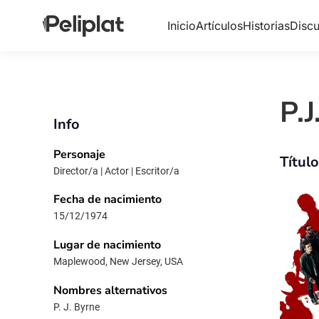
Inicio
Artículos
Historias
Discu
P.J
Info
Personaje
Títul
Director/a | Actor | Escritor/a
Fecha de nacimiento
15/12/1974
Lugar de nacimiento
Maplewood, New Jersey, USA
Nombres alternativos
P. J. Byrne