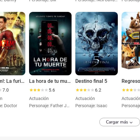
¡Shazam!: La furia de los dioses
La hora de tu muerte
Destino final 5
7.0
5.6
6.2
ón
Actuación
Actuación
Actuació
e: Doctor
Personaje: Father John
Personaje: Isaac
Cargar más