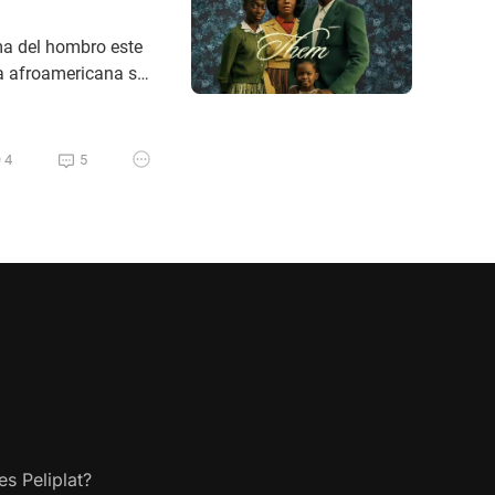
ma del hombro este
ia afroamericana se
sas fingidas y
ro te aseguro que,
4
5
s Peliplat?