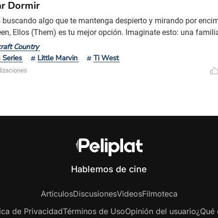
ar Dormir
s buscando algo que te mantenga despierto y mirando por enci
en, Ellos (Them) es tu mejor opción. Imaginate esto: una famil
un vecindario en Los Ángeles en los años 50, rodeados de sonri
raft Country
 que parecen perforar el alma. Todo muy lindo en apariencia, pe
Series
Little Marvin
Ti West
 primer episodio, vas a sentir cómo la piel
lizaciones
Hablemos de cine
Artículos
Discusiones
Videos
Filmoteca
tica de Privacidad
Términos de Uso
Opinión del usuario
¿Qué e