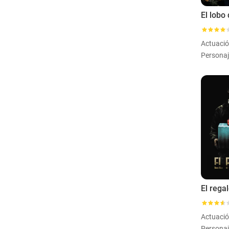
Actuaci
El rega
Actuaci
Personaj