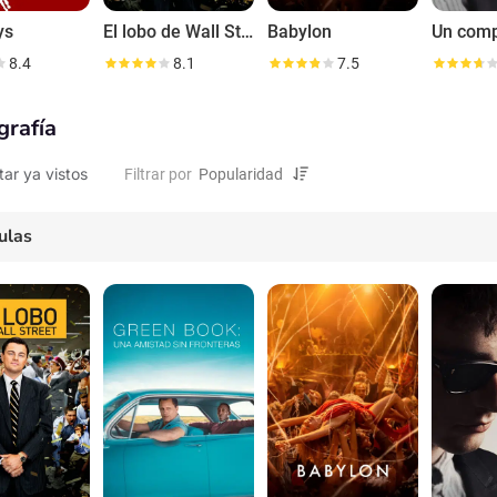
ys
El lobo de Wall Street
Babylon
8.4
8.1
7.5
grafía
tar ya vistos
Filtrar por
ulas