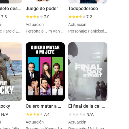
Un completo desconocido
Juego de poder
Todopoderoso
7.3
7.0
7.2
n
Actuación
Actuación
Personaje: Harold Leventhal
Personaje: Jim Van Wagenen
Personaje: Panicked Newsroom Staffer
Rocky
Quiero matar a mi jefe
El final de la calle Oak
N/A
7.4
N/A
n
Actuación
Actuación
Personaje: Irwin Winkler
Personaje: Kenny Sommerfeld
Personaje: Mel Jacobs