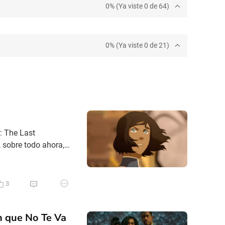
0% (Ya viste 0 de 64)
0% (Ya viste 0 de 21)
: The Last
 sobre todo ahora,
mo, porque abarcar
a es difícil de
3
n que No Te Va