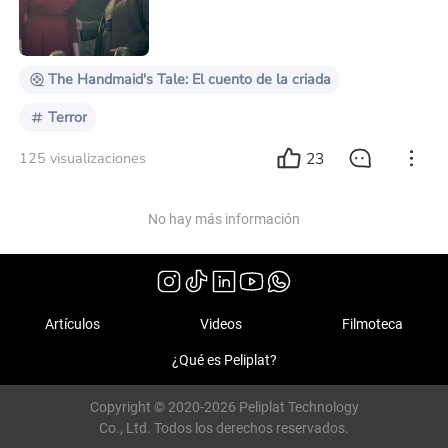
se anunció que Universal y Peacock cerraron un
acuerdo de $400 millones por los derechos global
The Handmaid's Tale: El cuento de la criada
Terror
23
125 visualizaciones
No hay más información
Artículos
Videos
Filmoteca
¿Qué es Peliplat?
Copyright © 2020-2026 Peliplat Technology
Co., Ltd. Todos los derechos reservados.