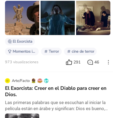
del cine. Desde La Llegada de un Tren a la Estación
(Hermanos Lumiere, 1896), en el que la gente salía
corriendo del auditorio por miedo a que el tren
atravesara la pantalla; pasando por los famosos
monstruos de la Universal, representado en películas
como Drácula (Tod Browning, 1931), Frankenstein
El Exorcista
Momentos icónicos del cine
Terror
cine de terror
291
46
973 visualizaciones
Arte/Facto
El Exorcista: Creer en el Diablo para creer en
Dios.
Las primeras palabras que se escuchan al iniciar la
película están en árabe y significan: Dios es bueno,
Dios es grande. Desde hace unos años, se viene