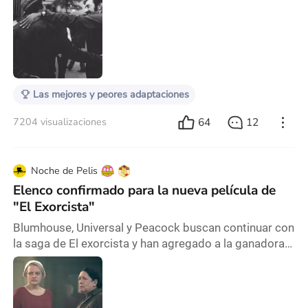
utilizando el término “horror elevado”, para referirse a
cintas que están dentro del canon del género de terror
pero que según algunos críticos deben ser tomadas
en serio porque quizá tienen otro trasfondo, más allá
de las convenciones de que lo qu
Las mejores y peores adaptaciones
64
12
7204 visualizaciones
Noche de Pelis
Elenco confirmado para la nueva película de
"El Exorcista"
Blumhouse, Universal y Peacock buscan continuar con
la saga de El exorcista y han agregado a la ganadora
del Emmy Ann Dowd al elenco. Protagonizará la
película junto a los ya anunciados Leslie Odom Jr. y
Ellen Burstyn, quien repite su papel como Chris
MacNeil de la película original de 1973. Hace un año