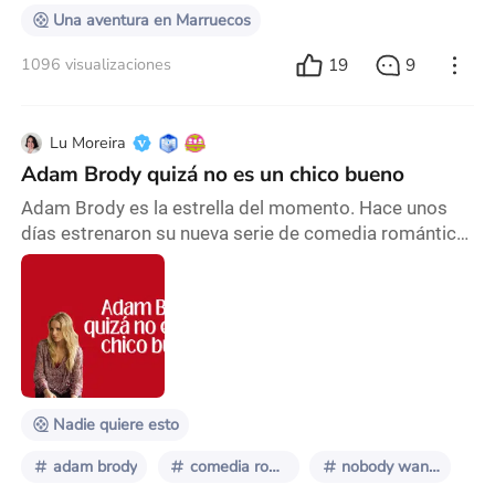
Una aventura en Marruecos
19
9
1096 visualizaciones
Lu Moreira
Adam Brody quizá no es un chico bueno
Adam Brody es la estrella del momento. Hace unos
días estrenaron su nueva serie de comedia romántica
junto a Kristen Bell (Verónica Mars), Nobody wants
this (Nadie quiere esto) y el mundo cayó rendido a sus
pies. El antes ignorado, porque era el segundo
personaje en The OC, ahora parece que era realmente
querido por todos y era necesario que volviera. Claro,
ahora es un Hot Rabbi, sensible y que c
Nadie quiere esto
adam brody
comedia romántica
nobody wants this