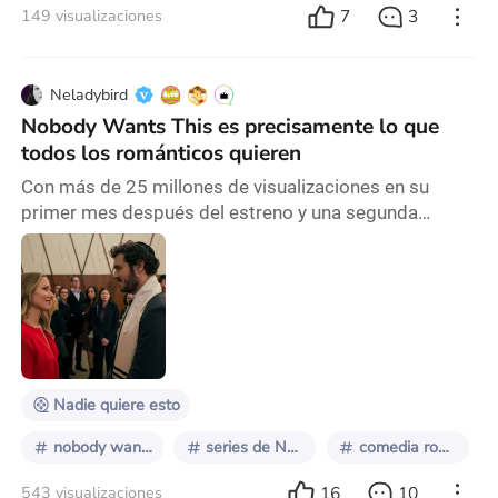
7
3
149 visualizaciones
Neladybird
Nobody Wants This es precisamente lo que
todos los románticos quieren
Con más de 25 millones de visualizaciones en su
primer mes después del estreno y una segunda
temporada en puerta, Nobody Wants This es una de
las series del año. Pero es que no solo se trata de una
comedia romántica adorable, también es un auténtico
regalo para los millennials, reuniendo nada más y
nada menos que a Seth Cohen (Adam Brody) y
Veronica Mars (Kristen Bell) como la pareja principal.
Yo
Nadie quiere esto
nobody wants this
series de Netflix
comedia romántica
16
10
543 visualizaciones