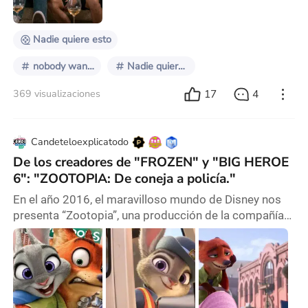
al éxito masivo que tuvo la primera y ese
Nadie quiere esto
nobody wants this
Nadie quiere esto
17
4
369 visualizaciones
Candeteloexplicatodo
De los creadores de "FROZEN" y "BIG HEROE
6": "ZOOTOPIA: De coneja a policía."
En el año 2016, el maravilloso mundo de Disney nos
presenta “Zootopia”, una producción de la compañía
Walt Disney Animation Studios, y dirigida por Byron
Howard y Rich Moore. “Un mundo donde las presas
temían a los depredadores”, así es como comienza
esta comedia de aventuras protagonizada por una
simple conejita llamada Judy Hopps, que decide