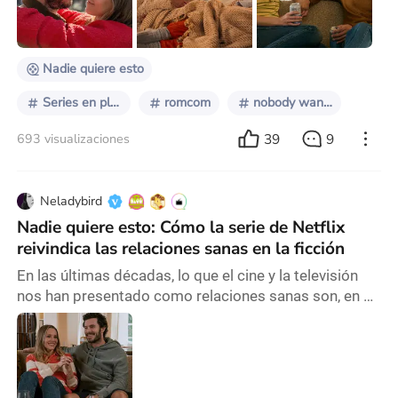
sin grandes pretensiones, pero que, al mismo tiempo,
invita a reflexionar sobre temas universales: e
Nadie quiere esto
Series en plataformas
romcom
nobody wants this
39
9
693 visualizaciones
Neladybird
Nadie quiere esto: Cómo la serie de Netflix
reivindica las relaciones sanas en la ficción
En las últimas décadas, lo que el cine y la televisión
nos han presentado como relaciones sanas son, en su
mayoría, relaciones tóxicas romantizadas. Y son
tantas que, de alguna forma, lo hemos normalizado.
Pero, afortunadamente, Nobody Wants This llegó para
romper ese molde. Nadie quiere esto, la serie de
Netflix, ha estrenado su segunda temporada gracias