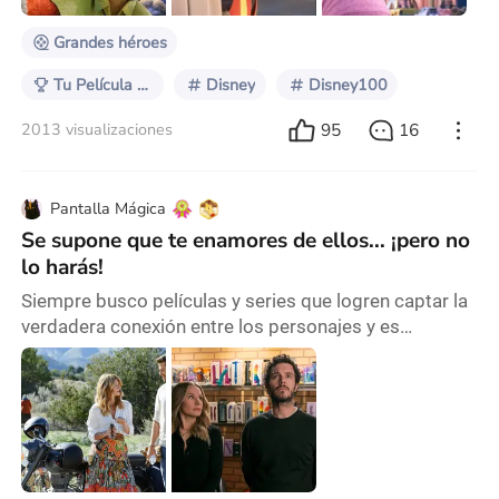
romper con los estándares sociales, llevando a cabo
su
Grandes héroes
Tu Película de Confort
Disney
Disney100
95
16
2013 visualizaciones
Pantalla Mágica
Se supone que te enamores de ellos... ¡pero no
lo harás!
Siempre busco películas y series que logren captar la
verdadera conexión entre los personajes y es
exactamente lo que hace que Nadie quiere esto sea
una serie inolvidable. Desde el primer episodio, la
química entre Kristen Bell y Adam Brody es palpable.
Ellos interpretan a Joanne, una podcaster sin pelos en
la lengua, y Noah, un rabino, cuyas vidas no podrían
ser más diferentes. Sin embargo, a med