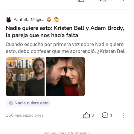
Pantalla Mágica
Nadie quiere esto: Kristen Bell y Adam Brody,
la pareja que nos hacía falta
Cuando escuché por primera vez sobre Nadie quiere
esto, debo confesar que me sorprendió. ¿Kristen Bell
y Adam Brody juntos en una comedia romántica?
Nunca me imaginé que estos dos formarían una
pareja convincente, pero para mi sorpresa, son la
pareja que no sabía que necesitaba. En mi opinión,
esta pareja es todo lo que faltaba en el mundo de las
comedias románticas. La química entre ellos es casi
Nadie quiere esto
2
1
156 visualizaciones
No hay más información