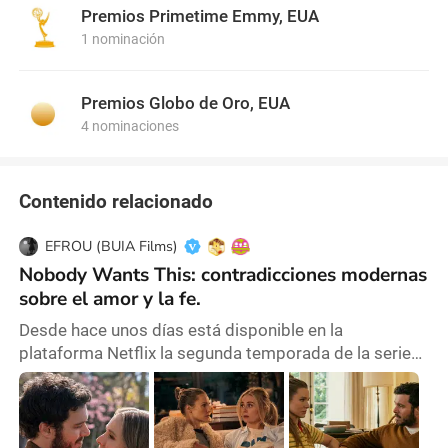
Premios Primetime Emmy, EUA
1 nominación
Premios Globo de Oro, EUA
4 nominaciones
Contenido relacionado
EFROU (BUIA Films)
Nobody Wants This: contradicciones modernas
sobre el amor y la fe.
Desde hace unos días está disponible en la
plataforma Netflix la segunda temporada de la serie
de comedia romántica Nobody Wants This, o Nadie
quiere esto, en español. Esta nueva entrega cuenta
con diez capítulos de alrededor de media hora cada
uno, una duración breve que la vuelve ideal para mirar