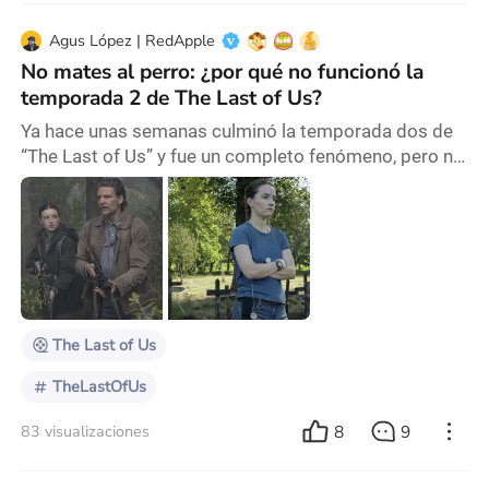
Agus López | RedApple
No mates al perro: ¿por qué no funcionó la
temporada 2 de The Last of Us?
Ya hace unas semanas culminó la temporada dos de
“The Last of Us” y fue un completo fenómeno, pero no
del bueno: las redes sociales, fanáticos del juego
(obvio), los espectadores casuales de la primera
temporada y los críticos, casi todos coincidieron en
que esta segunda entrega fue de mal en peor y por
varias razones. Algunas completamente ilógicas y
estúpidas; otras con completa razón, pero pare
The Last of Us
TheLastOfUs
8
9
83 visualizaciones