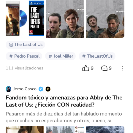
2013 por la empresa Naughty Dog. Con muy pocas
expectativas de que tuviera éxito, el videojuego no
solo generó muchísimas ganancias, sino que se ganó
a la comunidad gamer. Esperamos durante años y
finalmente en el 2020 llegó a nuestras consolas The
Last of Us II, que nuevamente revolucionó a la com
The Last of Us
Pedro Pascal
Joel Miller
TheLastOfUs
9
9
111 visualizaciones
Jeroo Casco
Fandom tóxico y amenazas para Abby de The
Last of Us: ¿Ficción CON realidad?
Pasaron más de diez días del tan hablado momento
que muchos no esperábamos y otros, bueno, sí…
esperaban. La grieta entre los gamers y no gamers