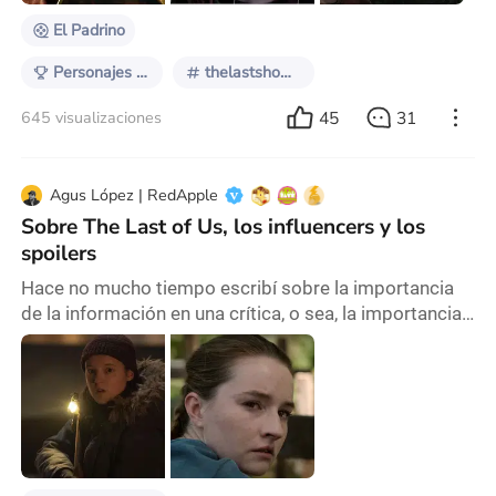
El Padrino
Personajes que me representan
thelastshowgirl
45
31
645 visualizaciones
Agus López | RedApple
Sobre The Last of Us, los influencers y los
spoilers
Hace no mucho tiempo escribí sobre la importancia
de la información en una crítica, o sea, la importancia
de los “spoilers” que para mí y muchas otras
personas, no existe ese concepto como tal en los
análisis de diferentes artes: hablar de una obra sin
detallar las cosas importantes sería algo inconcluso y
poco atractivo. También en ese artículo mencioné que
sí existe el concepto de “spoiler” en l