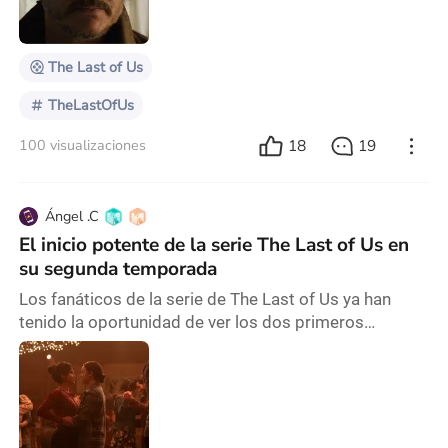
narración para ordenar su estructura antes y después
de semejante pérdida. Atención, habrá
The Last of Us
TheLastOfUs
18
19
100 visualizaciones
Ángel .C
El inicio potente de la serie The Last of Us en
su segunda temporada
Los fanáticos de la serie de The Last of Us ya han
tenido la oportunidad de ver los dos primeros
episodios de la serie live action, que tienen atrapados
a millones de fanáticos que han tenido la oportunidad
de jugar el videojuego. Sin embargo, la serie se ha
tomado algunas libertades creativas para el beneficio
de la trama; adicional a ello, se han presentado