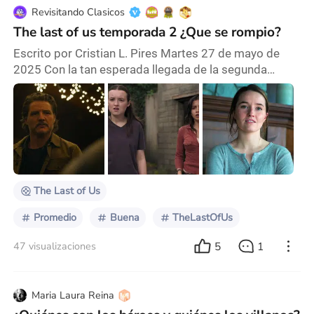
Revisitando Clasicos
The last of us temporada 2 ¿Que se rompio?
Escrito por Cristian L. Pires Martes 27 de mayo de
2025 Con la tan esperada llegada de la segunda
temporada de The Last of Us, la emoción y los nervios
venían por partes iguales. Sin embargo, algo se torció
en el camino, y lo que era una de las grandes series de
los últimos años y exponente de las adaptaciones de
videojuegos sufrió una baja importante en
visualizaciones y el rechazo de la comunida
The Last of Us
Promedio
Buena
TheLastOfUs
5
1
47 visualizaciones
Maria Laura Reina