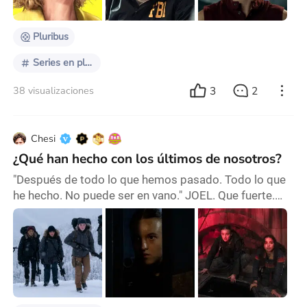
Gilligan – temp. 1 (9 episodios) –
Pluribus
Series en plataformas
3
2
38 visualizaciones
Chesi
¿Qué han hecho con los últimos de nosotros?
"Después de todo lo que hemos pasado. Todo lo que
he hecho. No puede ser en vano." JOEL. Que fuerte.
Como así han comprobado algunas series atrevidas
con la estructura narrativa, muchas arrimadas al
género épico, al sci-fi, al thriller, o al policial, el impacto
de la sorpresa y de dejar aturdido al espectador es un
diferencial. A medida que pasa el tiempo, los
espectadores evolucionan como espect