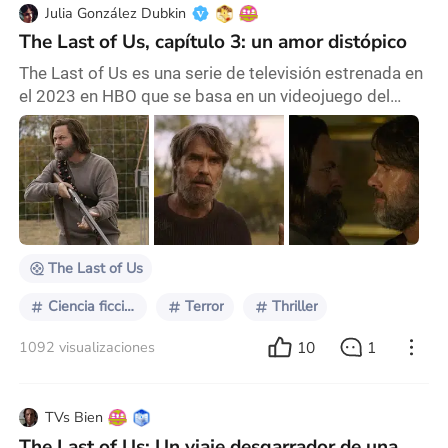
Julia González Dubkin
The Last of Us, capítulo 3: un amor distópico
The Last of Us es una serie de televisión estrenada en
el 2023 en HBO que se basa en un videojuego del
2013 que lleva su mismo nombre. Mi experiencia con
la serie fue particular, porque la vi justo después de
ver por primera vez The Walking Dead, que por
entonces ya tenía varios años y temporadas. A priori,
podríamos suponer muchas similitudes entre ambas,
ya que la temática postapocalíptica y los
The Last of Us
Ciencia ficción
Terror
Thriller
10
1
1092 visualizaciones
TVs Bien
The Last of Us: Un viaje desgarrador de una