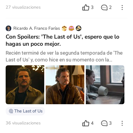
3
2
27 visualizaciones
Ricardo A. Franco Farías
Con Spoilers: 'The Last of Us', espero que lo
hagas un poco mejor.
Recién terminé de ver la segunda temporada de 'The
Last of Us' y, como hice en su momento con la
primera, hay que hablar de esta también, porque ha
sido un poco diferente de su predecesora, y no tanto
para bien. De hecho, varias sorpresas a lo largo de la
misma. Craig Mazin nos plantea una temporada muy
diferente de la anterior. Menos infectados, menos
caos post-apocalíptico, con más estructuras s
The Last of Us
4
3
36 visualizaciones