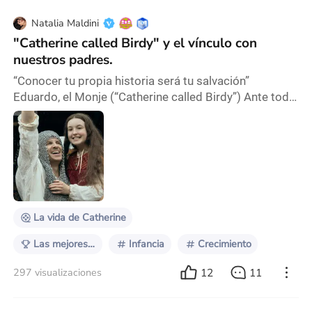
Natalia Maldini
"Catherine called Birdy" y el vínculo con
nuestros padres.
“Conocer tu propia historia será tu salvación”
Eduardo, el Monje (“Catherine called Birdy”) Ante todo
soy actriz y por lo tanto, bastante egocéntrica.
Claramente, el resultado de la ecuación es ser una
persona completamente autorreferencial que
básicamente trabaja con sus emociones, su historia y
todos mis trabajos los vuelvo una gran catarsis. Mi
psicóloga está orgullosa de mi capacidad de transf
La vida de Catherine
Las mejores y peores adaptaciones
Infancia
Crecimiento
12
11
297 visualizaciones