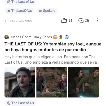
The Last of Us
TheLastOfUs
Spoilers
11
25
84 visualizaciones
Juanes Ópera Film y Series
THE LAST OF US: Yo también soy Joel, aunque
no haya hongos mutantes de por medio
Hay historias que lo eligen a uno. Eso pasa con The
Last of Us. Uno empieza a verla pensando que se va a
encontrar con zombis, tiros, supervivencia. Pero a los
pocos capítulos te das cuenta de que lo que
realmente estás viendo es otra cosa: una historia
sobre el amor como necesidad, como impulso
primario. Sobre qué hacemos cuando el mundo se
rompe —y lo único que nos queda es alguien a quien
cuida
The Last of Us