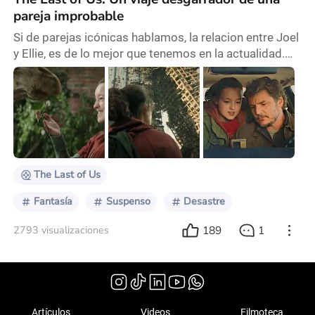
pareja improbable
Si de parejas icónicas hablamos, la relacion entre Joel
y Ellie, es de lo mejor que tenemos en la actualidad.
The Last of Us me marcó de una manera profunda e
inesperada. La serie no solo me cautivó con su trama
y su ambientación postapocalíptica, sino que me
conmovió profundamente con la historia de Joel y
Ellie, una pareja que representa el amor paternal en su
forma más pura y desgarradora. Joel
The Last of Us
Fantasía
Suspenso
Desastre
189
1
2793 visualizaciones
Artículos
Videos
Filmoteca