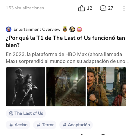
12
27
163 visualizaciones
Entertainment Overview
¿Por qué la T1 de The Last of Us funcionó tan
bien?
En 2023, la plataforma de HBO Max (ahora llamada
Max) sorprendió al mundo con su adaptación de uno
de los mejores videojuegos del mundo: The Last of
Us. Por nueve semanas, esta serie de zombies se
ganó a los fanáticos del juego y a espectadores
casuales casi por igual. Desde el primer episodio,
empezó a ser considerada la mejor serie del año y la
mejor adaptación de un videojuego. Si bien ahora es
The Last of Us
Acción
Terror
Adaptación