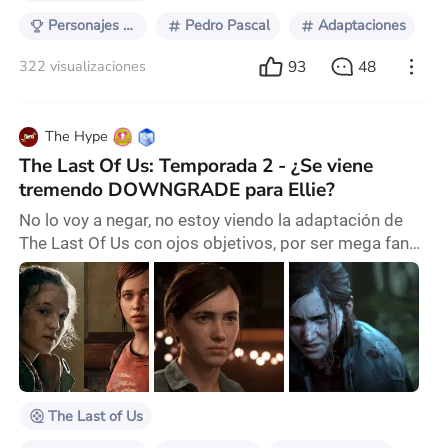
Personajes que me representan
Pedro Pascal
Adaptaciones
93
48
322 visualizaciones
The Hype
The Last Of Us: Temporada 2 - ¿Se viene
tremendo DOWNGRADE para Ellie?
No lo voy a negar, no estoy viendo la adaptación de
The Last Of Us con ojos objetivos, por ser mega fan
de ambos juegos y sus historias. Y sinceramente, hay
algo que me preocupa un chingo sobre su personaje
principal, Ellie. Ya de por si, la elección de Bella
Ramsey es agridulce, porque NO se parece en NADA
fisicamente a Ellie; pero al menos dió en el clavo en la
primera temporada con esta actitud
The Last of Us