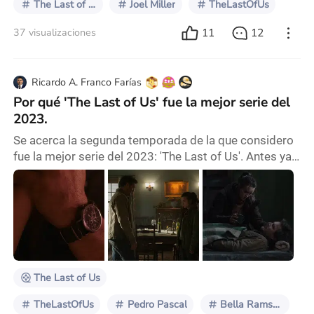
The Last of Us
Joel Miller
TheLastOfUs
11
12
37 visualizaciones
Ricardo A. Franco Farías
Por qué 'The Last of Us' fue la mejor serie del
2023.
Se acerca la segunda temporada de la que considero
fue la mejor serie del 2023: 'The Last of Us'. Antes ya
planteé una discusión sobre la posible caída del rating
de la misma, cuando pase lo que tenga que pasar con
el personaje de Pedro Pascal. Pero, sin irnos a teorías
futuras, quiero hablar de su primera temporada en
retrospectiva. Desde el primer capítulo hasta el
último, 'The Last of Us' mantu
The Last of Us
TheLastOfUs
Pedro Pascal
Bella Ramsey