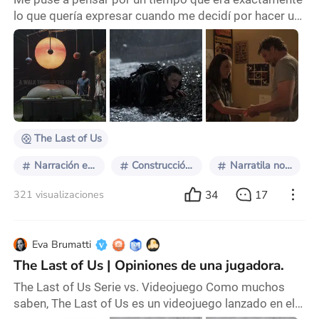
lo que quería expresar cuando me decidí por hacer un
artículo sobre “la serie del momento”. Me encanta
como calificamos con una asignatura temporal a lo
que está de moda. Es bastante curioso ¿no? ¿La serie
del momento? ¿qué momento? ¿hoy, mañana, pasado,
una semana entera? En fin, ayer se terminó la segunda
temporada de The Last of Us y junto a el
The Last of Us
Narración episódica
Construcción de mundos
Narratila no lineal
34
17
321 visualizaciones
Eva Brumatti
The Last of Us | Opiniones de una jugadora.
The Last of Us Serie vs. Videojuego Como muchos
saben, The Last of Us es un videojuego lanzado en el