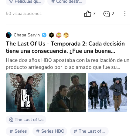
Películas que predijeron el futuro
Como destruir una franquicia
7
2
50 visualizaciones
Chapa Servin
The Last Of Us - Temporada 2: Cada decisión
tiene una consecuencia. ¿Fue una buena
temporada?
Hace dos años HBO apostaba con la realización de un
producto arriesgado por lo aclamado que fue su
material original y la gran cantidad de fanáticos que
eso atrajo. Hablamos de “The Last Of Us” que en
2023 con su primera temporada logro consolidar la
era de las adaptaciones de videojuegos y que no solo
eso, sino que ofreció la mejor serie de ese año para
muchos y que ha sido del encanto tanto de c
The Last of Us
Series
Series HBO
The Last of Us