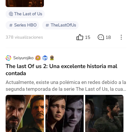
nuevos personajes que tendrán un rol i
The Last of Us
Series HBO
TheLastOfUs
15
18
378 visualizaciones
Seiyurojiko
The last Of us 2: Una excelente historia mal
contada
Actualmente, existe una polémica en redes debido a la
segunda temporada de la serie The Last of Us, la cual
está arrastrando los mismos problemas narrativos
que tenía el material de origen: The Last of Us Part II.
Sin embargo, todo tiene un inicio. A pesar de algunos
tropiezos, la primera temporada de la serie funcionó
bien porque adaptó el primer juego, el cual fue un
éxito rotundo. El primer jue