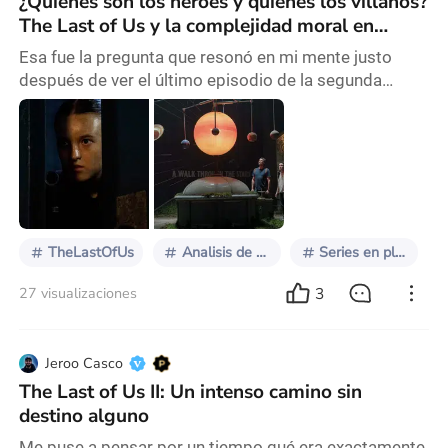
¿Quiénes son los héroes y quiénes los villanos?
The Last of Us y la complejidad moral en
tiempos apocalípticos.
Esa fue la pregunta que resonó en mi mente justo
después de ver el último episodio de la segunda
temporada de The Last of Us. Lo interesante de
quedarse hasta el final, incluso después de los
créditos, es que uno accede a las sorpresas ocultas:
el behind the scenes, donde los guionistas reflexionan,
precisamente, sobre esta misma cuestión. Durante
mis años de formación en guion, cuando aún era una
TheLastOfUs
Analisis de series
Series en plataformas
3
27 visualizaciones
Jeroo Casco
The Last of Us II: Un intenso camino sin
destino alguno
Me puse a pensar por un tiempo qué era exactamente