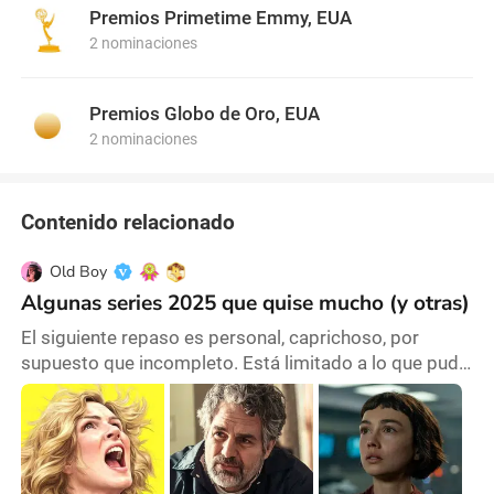
Premios Primetime Emmy, EUA
2 nominaciones
Premios Globo de Oro, EUA
2 nominaciones
Contenido relacionado
Old Boy
Algunas series 2025 que quise mucho (y otras)
El siguiente repaso es personal, caprichoso, por
supuesto que incompleto. Está limitado a lo que pude
y quise ver; quedó mucho afuera. El año pasado hice
algo similar, de lo que aquí comparto. Dejo por fuera
de la lista la temporada 5 de Stranger Things, a la que
me dedicaré en breve y con devoción. Se incluyen
series y miniseries. Pluribus (Prime Video) – Vince