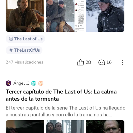
jamás se había ensanchado tanto como en el
momento en el que Abby, la hija del doctor que Joel
mató a sangre fría en la primera temporada, le dio un
cierre a su venganza haciéndolo sufrir y finalmente
quitándole la vida enfrente de Ellie. Al igual que con
The Last of Us
TheLastOfUs
28
16
247 visualizaciones
Ángel .C
Tercer capítulo de The Last of Us: La calma
antes de la tormenta
El tercer capítulo de la serie The Last of Us ha llegado
a nuestras pantallas y con ello la trama nos ha
planteado una serie de inconvenientes con los cuales
Ellie deberá lidiar. En concreto, se trataría de la