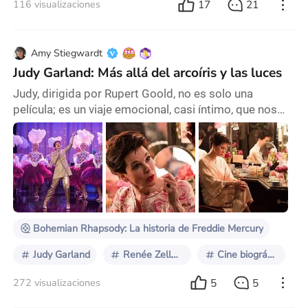
17
21
116 visualizaciones
Amy Stiegwardt
Judy Garland: Más allá del arcoíris y las luces
Judy, dirigida por Rupert Goold, no es solo una
película; es un viaje emocional, casi íntimo, que nos
invita a caminar al lado de una mujer extraordinaria. Y
no, no es una invitación cualquiera. Es de esas que te
piden que te involucres, que bajes la guardia y te
atrevas a conectar con la vulnerabilidad de Judy. Es
imposible no empatizar con alguien que dio tanto de
sí misma y, aun así, tuvo que e
Bohemian Rhapsody: La historia de Freddie Mercury
Judy Garland
Renée Zellweger
Cine biográfico
5
5
272 visualizaciones