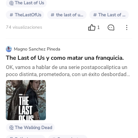
The Last of Us
TheLastOfUs
the last of us 2
The Last of Us
1
74 visualizaciones
Magno Sanchez Pineda
The Last of Us y como matar una franquicia.
OK, vamos a hablar de una serie postapocalíptica un
poco distinta, prometedora, con un éxito desbordado,
pero que en su segunda temporada logró hacer algo
que parecía imposible en la primera temporada: logró
destruir la franquicia. Ya se pueden imaginar de qué
serie estoy hablando: The Last of Us, creada por Craig
Mazin y Neil Druckmann para HBO. Basada en el
videojuego de 2013 del mismo nombre. L
The Walking Dead