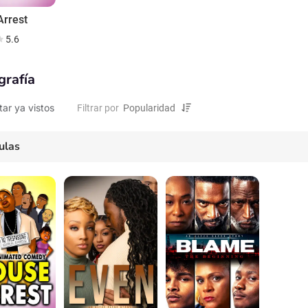
Arrest
5.6
grafía
tar ya vistos
Filtrar por
ulas