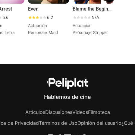
Arrest
Even
Blame the Beginning Movie
5.6
6.2
N/A
ón
Actuación
Actuación
e: Tierra
Personaje: Maid
Personaje: Stripper
Hablemos de cine
Artículos
Discusiones
Videos
Filmoteca
tica de Privacidad
Términos de Uso
Opinión del usuario
¿Qué e