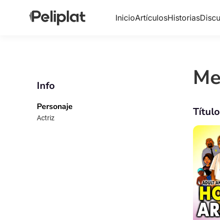
Inicio
Artículos
Historias
Discu
Me
Info
Personaje
Títul
Actriz