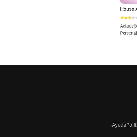
House 
Actuaci
Personaj
Ayuda
Polí