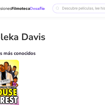
siones
Filmoteca
leka Davis
os más conocidos